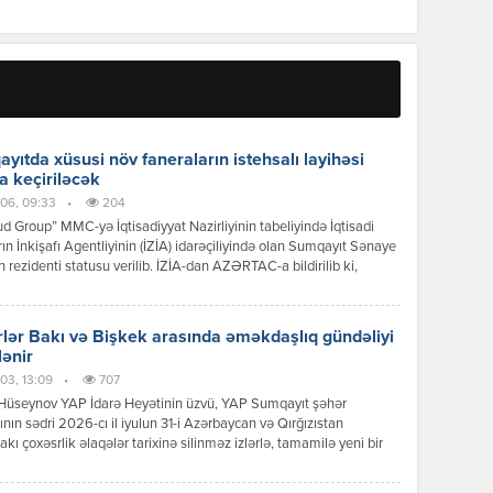
yıtda xüsusi növ faneraların istehsalı layihəsi
a keçiriləcək
06, 09:33
•
204
 Group” MMC-yə İqtisadiyyat Nazirliyinin tabeliyində İqtisadi
ın İnkişafı Agentliyinin (İZİA) idarəçiliyində olan Sumqayıt Sənaye
n rezidenti statusu verilib. İZİA-dan AZƏRTAC-a bildirilib ki,
siya dəyəri 8,2 milyon manat olan xüsusi növ faneraların istehsalı
i çərçivəsində 100-dən çox iş yerinin yaradılması nəzərdə tutulur.
lər Bakı və Bişkek arasında əməkdaşlıq gündəliyi
lənir
03, 13:09
•
707
Hüseynov YAP İdarə Heyətinin üzvü, YAP Sumqayıt şəhər
tının sədri 2026-cı il iyulun 31-i Azərbaycan və Qırğızıstan
akı çoxəsrlik əlaqələr tarixinə silinməz izlərlə, tamamilə yeni bir
 mərhələsinin başlanğıcı kimi əbədi olaraq həkk olundu.
can Respublikasının Prezidenti İlham Əliyevin Qırğız