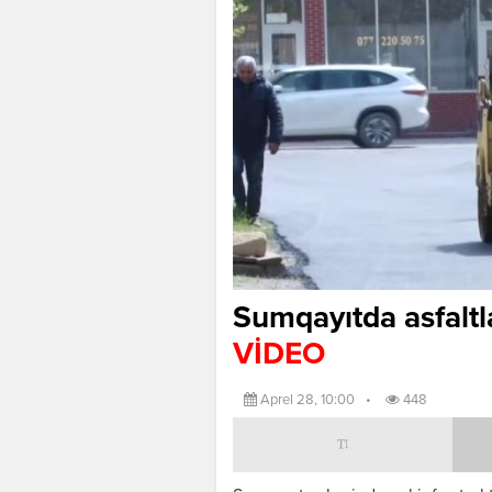
Sumqayıtda asfaltl
VİDEO
Aprel 28, 10:00
•
448