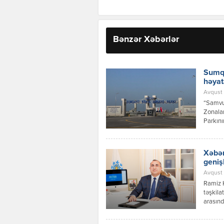
Bənzər Xəbərlər
Sumqa
həyat
Avqust 
“Samvud
Zonalar
Parkını
investi
layihəs
Xəbər
geniş
Avqust 
Ramiz 
təşkila
arasınd
inkişaf
Azərbay