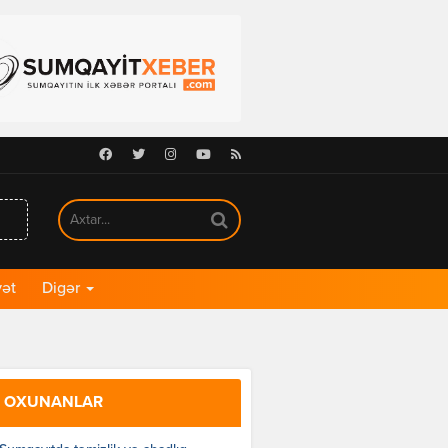
Facebook
Twitter
Instagram
Youtube
RSS
ət
Digər
 OXUNANLAR