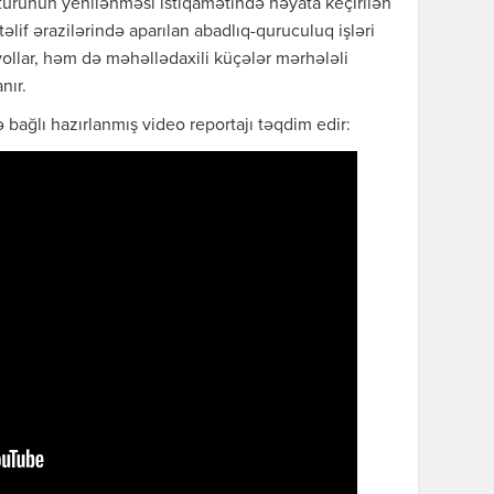
turunun yenilənməsi istiqamətində həyata keçirilən
əlif ərazilərində aparılan abadlıq-quruculuq işləri
ollar, həm də məhəllədaxili küçələr mərhələli
nır.
bağlı hazırlanmış video reportajı təqdim edir: