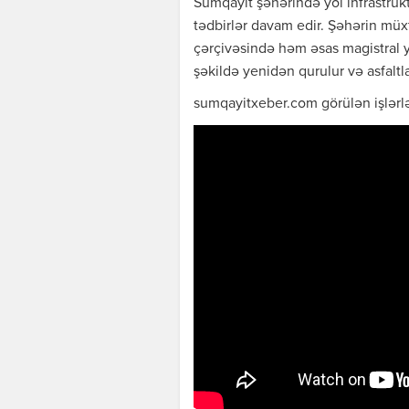
Sumqayıt şəhərində yol infrastruk
tədbirlər davam edir. Şəhərin müxt
çərçivəsində həm əsas magistral y
şəkildə yenidən qurulur və asfaltla
sumqayitxeber.com görülən işlərlə 