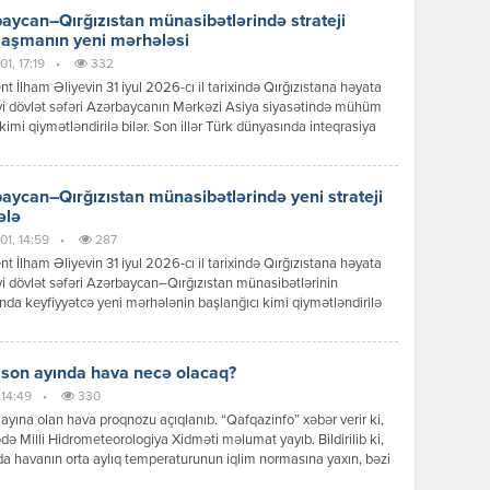
ikasına reallaşdırdığı bu tarixi səfər sadəcə diplomatik protokol
aycan–Qırğızıstan münasibətlərində strateji
ının icrası deyildi; bu, ortaq köklərə, […]
laşmanın yeni mərhələsi
1, 17:19
•
332
nt İlham Əliyevin 31 iyul 2026-cı il tarixində Qırğızıstana həyata
yi dövlət səfəri Azərbaycanın Mərkəzi Asiya siyasətində mühüm
kimi qiymətləndirilə bilər. Son illər Türk dünyasında inteqrasiya
ərinin sürətlənməsi fonunda Bakı ilə Bişkek arasında
ətlər də yeni məzmun qazanır. Dövlət başçılarının görüşü zamanı
 mesajlar və əldə olunan razılaşmalar göstərir ki, iki ölkə siyasi
aycan–Qırğızıstan münasibətlərində yeni strateji
 […]
ələ
01, 14:59
•
287
nt İlham Əliyevin 31 iyul 2026-cı il tarixində Qırğızıstana həyata
yi dövlət səfəri Azərbaycan–Qırğızıstan münasibətlərinin
ında keyfiyyətcə yeni mərhələnin başlanğıcı kimi qiymətləndirilə
Səfər çərçivəsində keçirilən yüksək səviyyəli görüşlər, imzalanan
r, qəbul edilən qərarlar və verilən siyasi mesajlar göstərir ki,
r əməkdaşlığı ənənəvi dostluq münasibətlərindən strateji
 son ayında hava necə olacaq?
qlik səviyyəsinə yüksəltmək əzmindədir. Prezident İlham Əliyevin
 14:49
•
330
iqlik münasibətləri […]
ayına olan hava proqnozu açıqlanıb. “Qafqazinfo” xəbər verir ki,
də Milli Hidrometeorologiya Xidməti məlumat yayıb. Bildirilib ki,
a havanın orta aylıq temperaturunun iqlim normasına yaxın, bəzi
ə isə bir qədər yüksək olacağı gözlənilir. Aylıq yağıntının