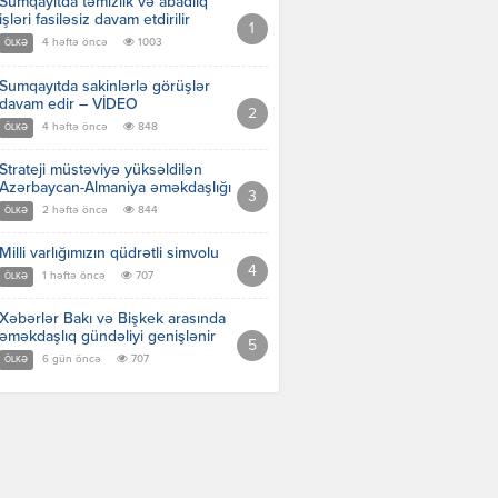
Sumqayıtda təmizlik və abadlıq
işləri fasiləsiz davam etdirilir
4 həftə öncə
1003
ÖLKƏ
Sumqayıtda sakinlərlə görüşlər
davam edir – VİDEO
4 həftə öncə
848
ÖLKƏ
Strateji müstəviyə yüksəldilən
Azərbaycan-Almaniya əməkdaşlığı
2 həftə öncə
844
ÖLKƏ
Milli varlığımızın qüdrətli simvolu
1 həftə öncə
707
ÖLKƏ
Xəbərlər Bakı və Bişkek arasında
əməkdaşlıq gündəliyi genişlənir
6 gün öncə
707
ÖLKƏ