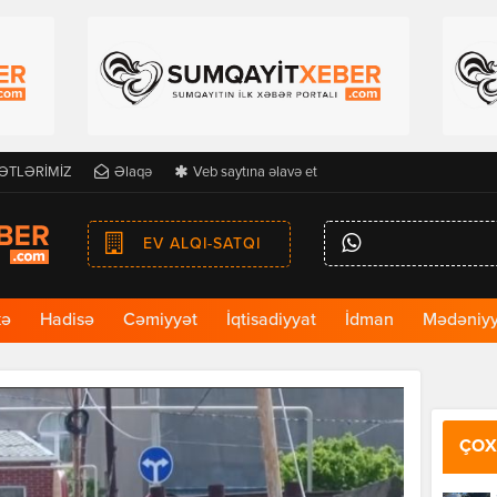
ƏTLƏRİMİZ
Əlaqə
Veb saytına əlavə et
EV ALQI-SATQI
kə
Hadisə
Cəmiyyət
İqtisadiyyat
İdman
Mədəniyy
ÇOX