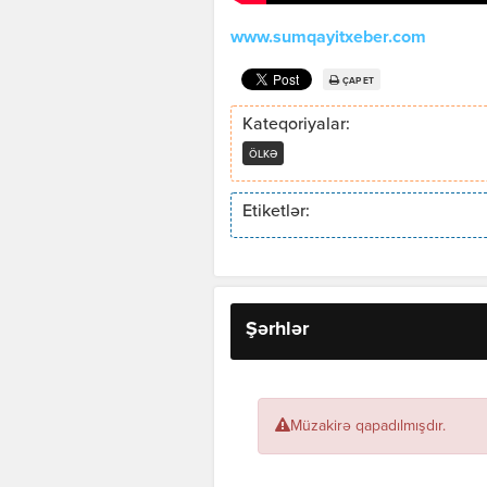
www.sumqayitxeber.com
ÇAP ET
Kateqoriyalar:
ÖLKƏ
Etiketlər:
Şərhlər
Müzakirə qapadılmışdır.