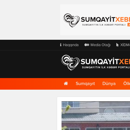
Haqqında
Media Otağı
XİDM
Ana
Sumqayıt
Dünya
Öl
Səhifə