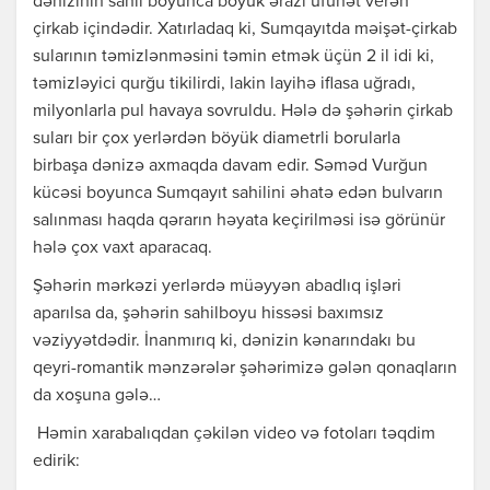
dənizinin sahil boyunca böyük ərazi üfunət verən
çirkab içindədir. Xatırladaq ki, Sumqayıtda məişət-çirkab
sularının təmizlənməsini təmin etmək üçün 2 il idi ki,
təmizləyici qurğu tikilirdi, lakin layihə iflasa uğradı,
milyonlarla pul havaya sovruldu. Hələ də şəhərin çirkab
suları bir çox yerlərdən böyük diametrli borularla
birbaşa dənizə axmaqda davam edir. Səməd Vurğun
kücəsi boyunca Sumqayıt sahilini əhatə edən bulvarın
salınması haqda qərarın həyata keçirilməsi isə görünür
hələ çox vaxt aparacaq.
Şəhərin mərkəzi yerlərdə müəyyən abadlıq işləri
aparılsa da, şəhərin sahilboyu hissəsi baxımsız
vəziyyətdədir. İnanmırıq ki, dənizin kənarındakı bu
qeyri-romantik mənzərələr şəhərimizə gələn qonaqların
da xoşuna gələ…
Həmin xarabalıqdan çəkilən video və fotoları təqdim
edirik: