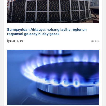
Sumqayıtdan Aktauya: nəhəng layihə regionun
rəqəmsal gələcəyini dəyişəcək
İyul 31, 12:00
476