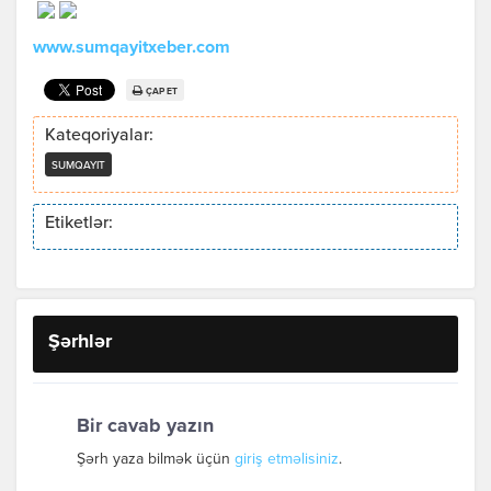
www.sumqayitxeber.com
ÇAP ET
Kateqoriyalar:
SUMQAYIT
Etiketlər:
Şərhlər
Bir cavab yazın
Şərh yaza bilmək üçün
giriş etməlisiniz
.