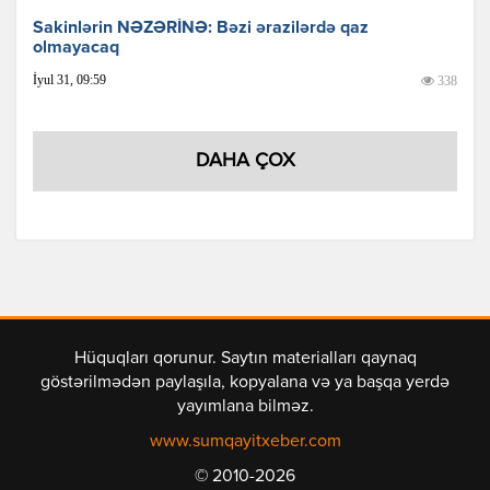
Sakinlərin NƏZƏRİNƏ: Bəzi ərazilərdə qaz
olmayacaq
İyul 31, 09:59
338
DAHA ÇOX
Hüquqları qorunur. Saytın materialları qaynaq
göstərilmədən paylaşıla, kopyalana və ya başqa yerdə
yayımlana bilməz.
www.sumqayitxeber.com
© 2010-2026