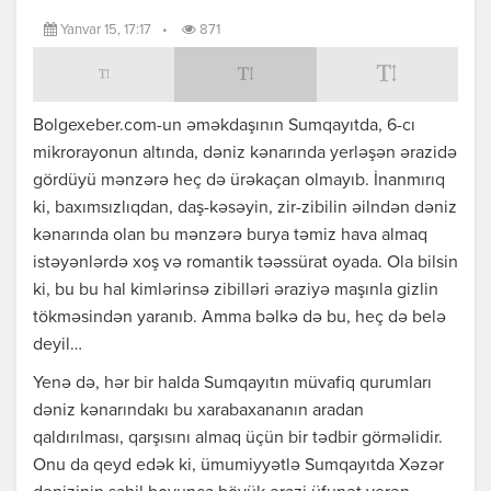
Yanvar 15, 17:17
•
871
Bolgexeber.com-un əməkdaşının Sumqayıtda, 6-cı
mikrorayonun altında, dəniz kənarında yerləşən ərazidə
gördüyü mənzərə heç də ürəkaçan olmayıb. İnanmırıq
ki, baxımsızlıqdan, daş-kəsəyin, zir-zibilin əilndən dəniz
kənarında olan bu mənzərə burya təmiz hava almaq
istəyənlərdə xoş və romantik təəssürat oyada. Ola bilsin
ki, bu bu hal kimlərinsə zibilləri əraziyə maşınla gizlin
tökməsindən yaranıb. Amma bəlkə də bu, heç də belə
deyil…
Yenə də, hər bir halda Sumqayıtın müvafiq qurumları
dəniz kənarındakı bu xarabaxananın aradan
qaldırılması, qarşısını almaq üçün bir tədbir görməlidir.
Onu da qeyd edək ki, ümumiyyətlə Sumqayıtda Xəzər