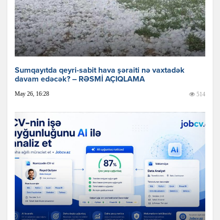
Sumqayıtda qeyri-sabit hava şəraiti nə vaxtadək
davam edəcək? – RƏSMİ AÇIQLAMA
May 26, 16:28
514