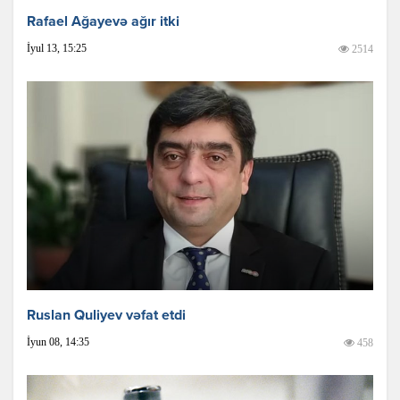
Rafael Ağayevə ağır itki
İyul 13, 15:25
2514
Ruslan Quliyev vəfat etdi
İyun 08, 14:35
458