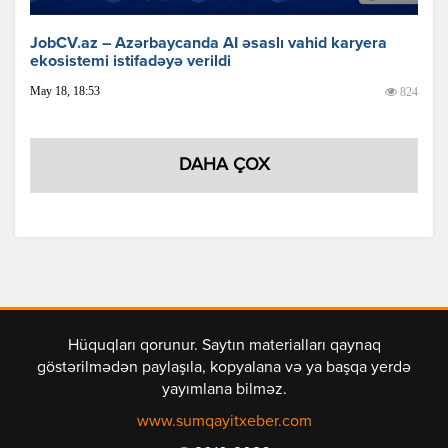
JobCV.az – Azərbaycanda AI əsaslı vahid karyera
ekosistemi istifadəyə verildi
May 18, 18:53
824
DAHA ÇOX
Hüquqları qorunur. Saytın materialları qaynaq
göstərilmədən paylaşıla, kopyalana və ya başqa yerdə
yayımlana bilməz.
www.sumqayitxeber.com