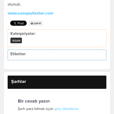
olunub.
www.sumqayitxeber.com
ÇAP ET
Kateqoriyalar:
YAŞAM
Etiketlər:
Şərhlər
Bir cavab yazın
Şərh yaza bilmək üçün
giriş etməlisiniz
.