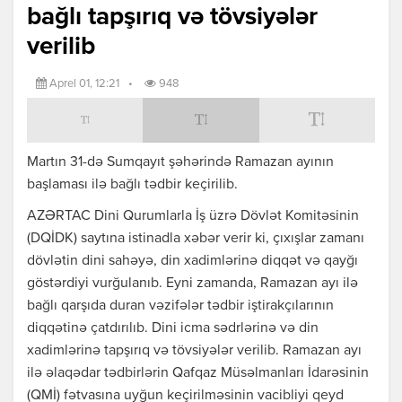
bağlı tapşırıq və tövsiyələr
verilib
Aprel 01, 12:21
•
948
Martın 31-də Sumqayıt şəhərində Ramazan ayının
başlaması ilə bağlı tədbir keçirilib.
AZƏRTAC Dini Qurumlarla İş üzrə Dövlət Komitəsinin
(DQİDK) saytına istinadla xəbər verir ki, çıxışlar zamanı
dövlətin dini sahəyə, din xadimlərinə diqqət və qayğı
göstərdiyi vurğulanıb. Eyni zamanda, Ramazan ayı ilə
bağlı qarşıda duran vəzifələr tədbir iştirakçılarının
diqqətinə çatdırılıb. Dini icma sədrlərinə və din
xadimlərinə tapşırıq və tövsiyələr verilib. Ramazan ayı
ilə əlaqədar tədbirlərin Qafqaz Müsəlmanları İdarəsinin
(QMİ) fətvasına uyğun keçirilməsinin vacibliyi qeyd