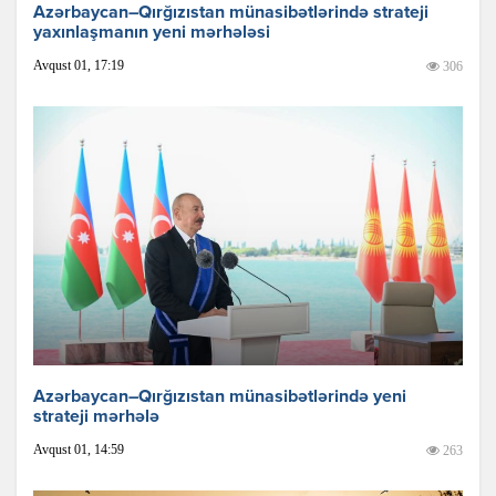
Azərbaycan–Qırğızıstan münasibətlərində strateji
yaxınlaşmanın yeni mərhələsi
Avqust 01, 17:19
306
Azərbaycan–Qırğızıstan münasibətlərində yeni
strateji mərhələ
Avqust 01, 14:59
263