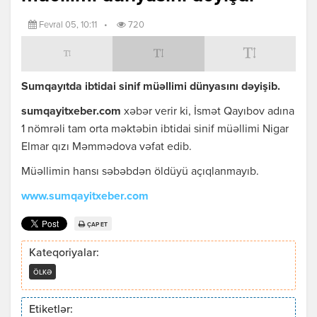
Fevral 05, 10:11
•
720
Sumqayıtda ibtidai sinif müəllimi dünyasını dəyişib.
sumqayitxeber.com
xəbər verir ki, İsmət Qayıbov adına
1 nömrəli tam orta məktəbin ibtidai sinif müəllimi Nigar
Elmar qızı Məmmədova vəfat edib.
Müəllimin hansı səbəbdən öldüyü açıqlanmayıb.
www.sumqayitxeber.com
ÇAP ET
Kateqoriyalar:
ÖLKƏ
Etiketlər: