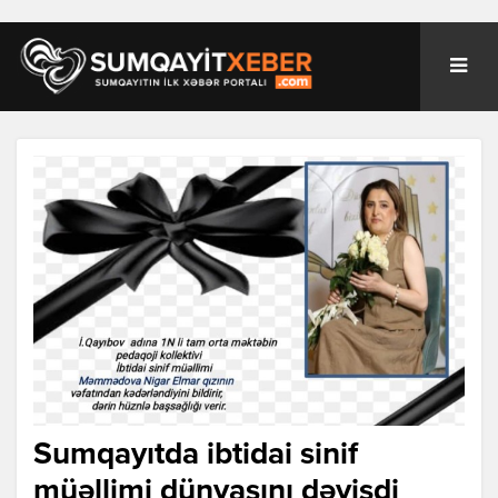
Sumqayıtda ibtidai sinif
müəllimi dünyasını dəyişdi