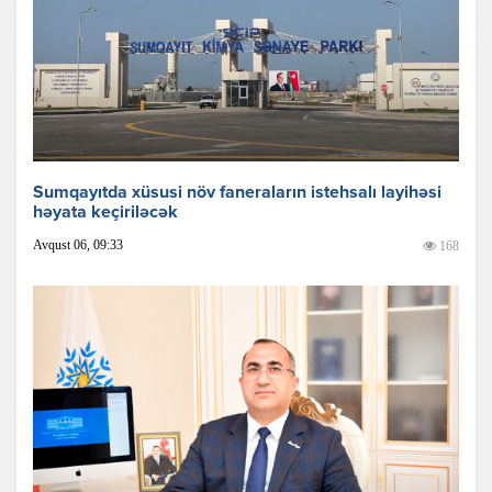
Sumqayıtda xüsusi növ faneraların istehsalı layihəsi
həyata keçiriləcək
Avqust 06, 09:33
168