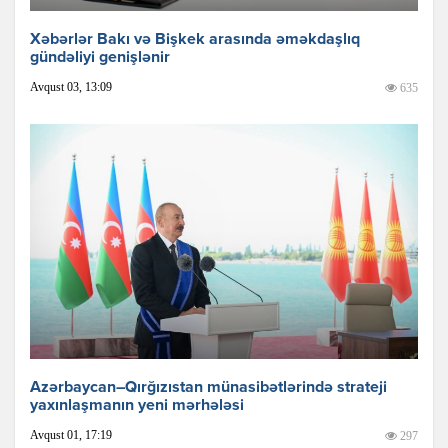
Xəbərlər Bakı və Bişkek arasında əməkdaşlıq
gündəliyi genişlənir
Avqust 03, 13:09
635
Azərbaycan–Qırğızıstan münasibətlərində strateji
yaxınlaşmanın yeni mərhələsi
Avqust 01, 17:19
297