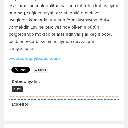
əsas məqsəd məktəblilər arasında futbolun kütləviliyini
artırmaq, sağlam həyat tərzini təbliğ etmək və
uşaqlarda komanda ruhunun formalaşmasına töhfə
verməkdir. Layihə çərçivəsində ölkənin bütün
bölgələrində məktəblər arasında yarışlar keçiriləcək,
qaliblər respublika birinciliyində qüvvələrini
sınayacaqlar.
www.sumqayitxeber.com
ÇAP ET
Kateqoriyalar:
ÖLKƏ
Etiketlər: