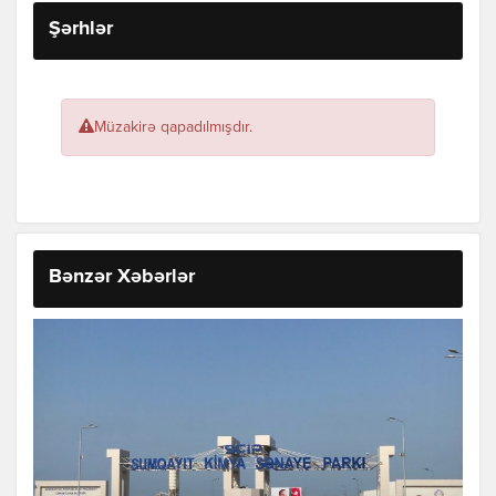
Şərhlər
Müzakirə qapadılmışdır.
Bənzər Xəbərlər