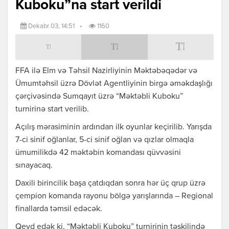
Kuboku”na start verildi
Dekabr 03, 14:51
•
1160
FFA ilə Elm və Təhsil Nazirliyinin Məktəbəqədər və
Ümumtəhsil üzrə Dövlət Agentliyinin birgə əməkdaşlığı
çərçivəsində Sumqayıt üzrə “Məktəbli Kuboku”
turnirinə start verilib.
Açılış mərasiminin ardından ilk oyunlar keçirilib. Yarışda
7-ci sinif oğlanlar, 5-ci sinif oğlan və qızlar olmaqla
ümumilikdə 42 məktəbin komandası qüvvəsini
sınayacaq.
Daxili birincilik başa çatdıqdan sonra hər üç qrup üzrə
çempion komanda rayonu bölgə yarışlarında – Regional
finallarda təmsil edəcək.
Qeyd edək ki, “Məktəbli Kuboku” turnirinin təşkilində