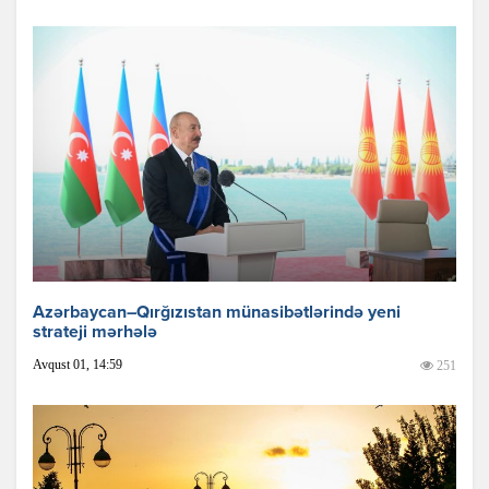
Azərbaycan–Qırğızıstan münasibətlərində yeni
strateji mərhələ
Avqust 01, 14:59
251