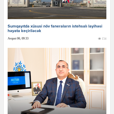
Sumqayıtda xüsusi növ faneraların istehsalı layihəsi
həyata keçiriləcək
Avqust 06, 09:33
154