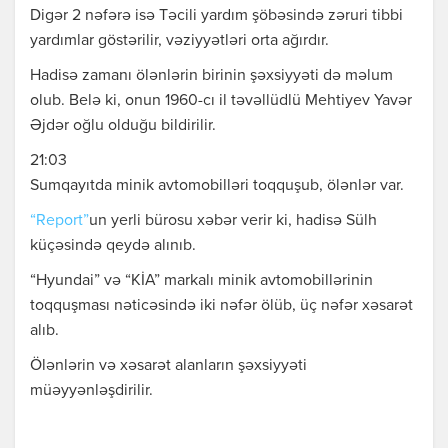
Digər 2 nəfərə isə Təcili yardım şöbəsində zəruri tibbi
yardımlar göstərilir, vəziyyətləri orta ağırdır.
Hadisə zamanı ölənlərin birinin şəxsiyyəti də məlum
olub. Belə ki, onun 1960-cı il təvəllüdlü Mehtiyev Yavər
Əjdər oğlu olduğu bildirilir.
21:03
Sumqayıtda minik avtomobilləri toqquşub, ölənlər var.
“Report”
un yerli bürosu xəbər verir ki, hadisə Sülh
küçəsində qeydə alınıb.
“Hyundai” və “KİA” markalı minik avtomobillərinin
toqquşması nəticəsində iki nəfər ölüb, üç nəfər xəsarət
alıb.
Ölənlərin və xəsarət alanların şəxsiyyəti
müəyyənləşdirilir.