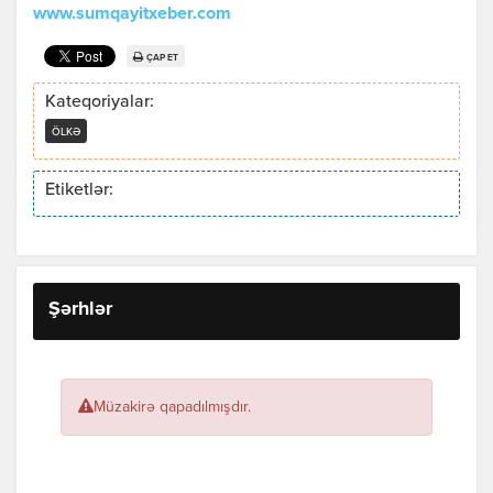
www.sumqayitxeber.com
ÇAP ET
Kateqoriyalar:
ÖLKƏ
Etiketlər:
Şərhlər
Müzakirə qapadılmışdır.