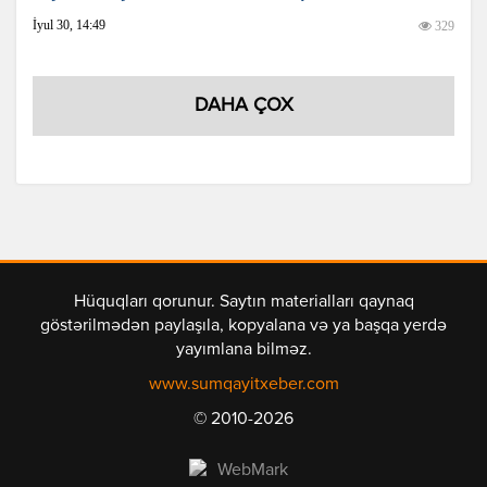
İyul 30, 14:49
329
DAHA ÇOX
Hüquqları qorunur. Saytın materialları qaynaq
göstərilmədən paylaşıla, kopyalana və ya başqa yerdə
yayımlana bilməz.
www.sumqayitxeber.com
© 2010-2026