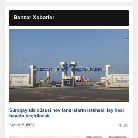
Bənzər Xəbərlər
Sumqayıtda xüsusi növ faneraların istehsalı layihəsi
həyata keçiriləcək
Avqust 06, 09:33
201