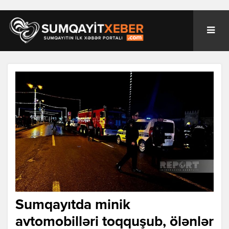
Sumqayıtda minik
avtomobilləri toqquşub, ölənlər