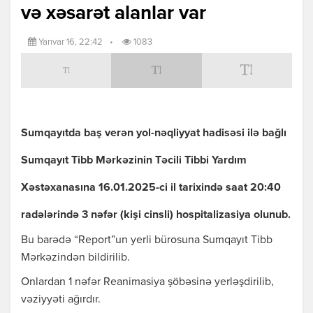
və xəsarət alanlar var
Yanvar 16, 22:42
•
1083
Sumqayıtda baş verən yol-nəqliyyat hadisəsi ilə bağlı
Sumqayıt Tibb Mərkəzinin Təcili Tibbi Yardım
Xəstəxanasına 16.01.2025-ci il tarixində saat 20:40
radələrində 3 nəfər (kişi cinsli) hospitalizasiya olunub.
Bu barədə “Report”un yerli bürosuna Sumqayıt Tibb
Mərkəzindən bildirilib.
Onlardan 1 nəfər Reanimasiya şöbəsinə yerləşdirilib,
vəziyyəti ağırdır.