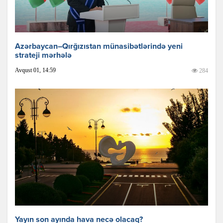
Azərbaycan–Qırğızıstan münasibətlərində yeni
strateji mərhələ
Avqust 01, 14:59
284
Yayın son ayında hava necə olacaq?