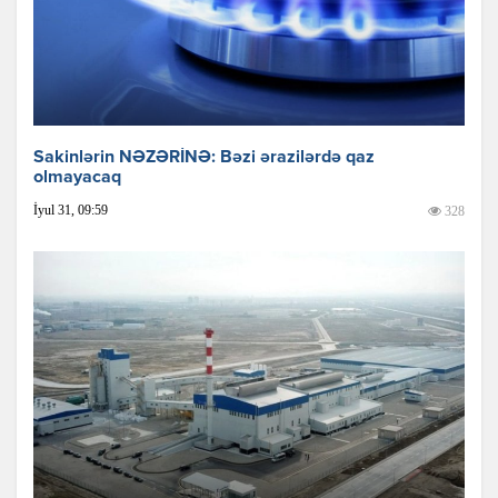
Sakinlərin NƏZƏRİNƏ: Bəzi ərazilərdə qaz
olmayacaq
İyul 31, 09:59
328