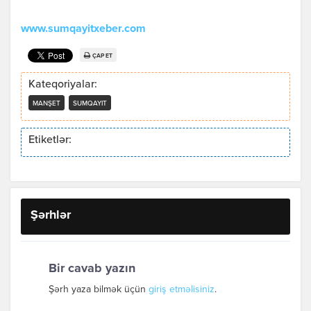
www.sumqayitxeber.com
ÇAP ET
Kateqoriyalar:
MANŞET
SUMQAYIT
Etiketlər:
Şərhlər
Bir cavab yazın
Şərh yaza bilmək üçün
giriş etməlisiniz
.