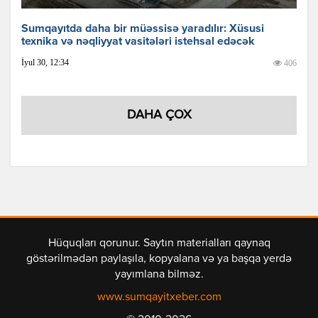
Sumqayıtda daha bir müəssisə yaradılır: Xüsusi
texnika və nəqliyyat vasitələri istehsal edəcək
İyul 30, 12:34
406
DAHA ÇOX
Hüquqları qorunur. Saytın materialları qaynaq
göstərilmədən paylaşıla, kopyalana və ya başqa yerdə
yayımlana bilməz.
www.sumqayitxeber.com