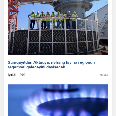
Sumqayıtdan Aktauya: nəhəng layihə regionun
rəqəmsal gələcəyini dəyişəcək
İyul 31, 12:00
461