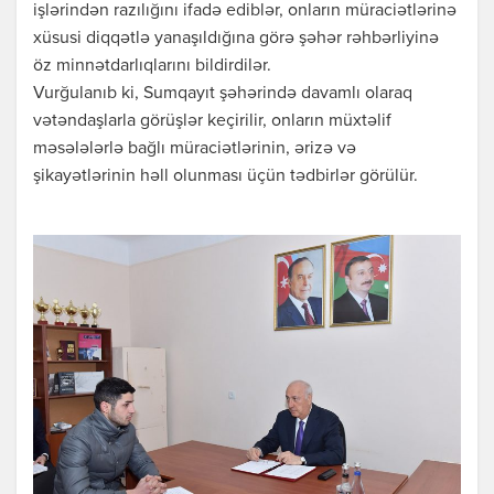
işlərindən razılığını ifadə ediblər, onların müraciətlərinə
xüsusi diqqətlə yanaşıldığına görə şəhər rəhbərliyinə
öz minnətdarlıqlarını bildirdilər.
Vurğulanıb ki, Sumqayıt şəhərində davamlı olaraq
vətəndaşlarla görüşlər keçirilir, onların müxtəlif
məsələlərlə bağlı müraciətlərinin, ərizə və
şikayətlərinin həll olunması üçün tədbirlər görülür.