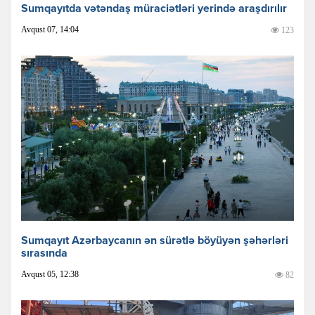
Sumqayıtda vətəndaş müraciətləri yerində araşdırılır
Avqust 07, 14:04
123
Sumqayıt Azərbaycanın ən sürətlə böyüyən şəhərləri
sırasında
Avqust 05, 12:38
82