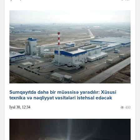
Sumqayıtda daha bir müəssisə yaradılır: Xüsusi
texnika və nəqliyyat vasitələri istehsal edəcək
İyul 30, 12:34
400