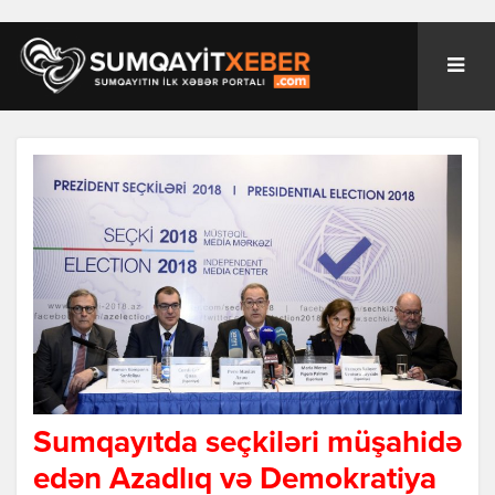
Sumqayıtda seçkiləri müşahidə
edən Azadlıq və Demokratiya