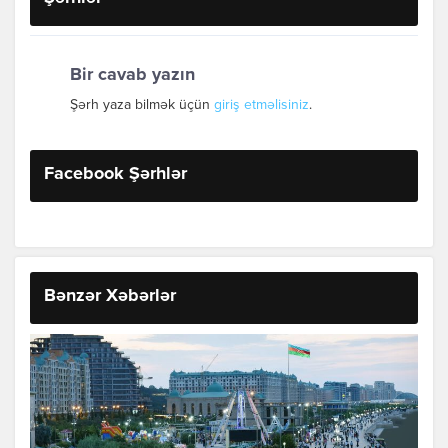
Bir cavab yazın
Şərh yaza bilmək üçün
giriş etməlisiniz
.
Facebook Şərhlər
Bənzər Xəbərlər