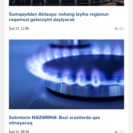
Sumqayıtdan Aktauya: nəhəng layihə regionun
rəqəmsal gələcəyini dəyişəcək
İyul 31, 12:00
461
Sakinlərin NƏZƏRİNƏ: Bəzi ərazilərdə qaz
olmayacaq
İyul 31, 09:59
327