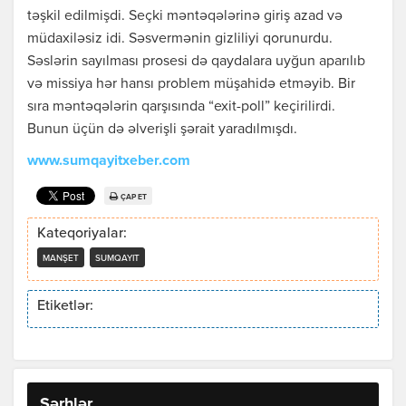
təşkil edilmişdi. Seçki məntəqələrinə giriş azad və
müdaxiləsiz idi. Səsvermənin gizliliyi qorunurdu.
Səslərin sayılması prosesi də qaydalara uyğun aparılıb
və missiya hər hansı problem müşahidə etməyib. Bir
sıra məntəqələrin qarşısında “exit-poll” keçirilirdi.
Bunun üçün də əlverişli şərait yaradılmışdı.
www.sumqayitxeber.com
ÇAP ET
Kateqoriyalar:
MANŞET
SUMQAYIT
Etiketlər:
Şərhlər