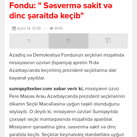
Fondu: " Səsvermə sakit və
dinc şəraitdə keçib"
Aprel 14, 13:36
•
1649
Azadlıq və Demokratiya Fondunun seçkiləri müşahidə
missiyasının üzvləri (İspaniya) aprelin 11-də
Azərbaycanda keçirilmiş prezident seçkilərinə dair
bəyanat yayıblar.
sumqayitxeber.com xəbər verir ki,
missiyanın üzvü
Pere Masias Arau Azərbaycanda prezident seçkilərinin
ölkənin Seçki Məcəlləsinə uyğun təşkil olunduğunu
söyləyib. O deyib ki, missiyanın üzvləri Sumqayıtda
çoxsaylı seçki məntəqəsində müşahidə aparıblar.
Missiyanın qənaətinə görə, səsvermə sakit və dinc
şəraitdə keçib. Seçkilər beynəlxalq standartlara uyğun