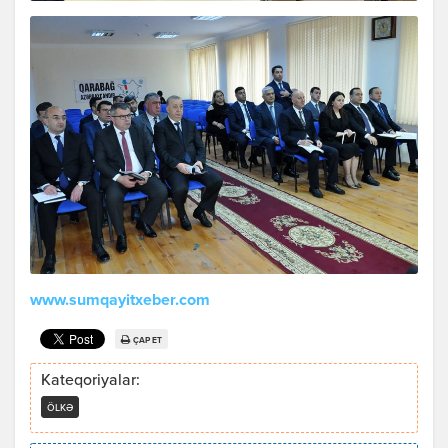
www.sumqayitxeber.com
ÇAP ET
Kateqoriyalar:
ÖLKƏ