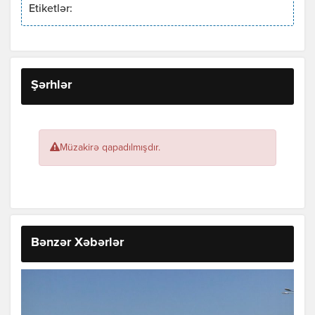
Etiketlər:
Şərhlər
Müzakirə qapadılmışdır.
Bənzər Xəbərlər