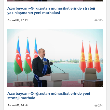
Azərbaycan–Qırğızıstan münasibətlərində strateji
yaxınlaşmanın yeni mərhələsi
Avqust 01, 17:19
315
Azərbaycan–Qırğızıstan münasibətlərində yeni
strateji mərhələ
Avqust 01, 14:59
274