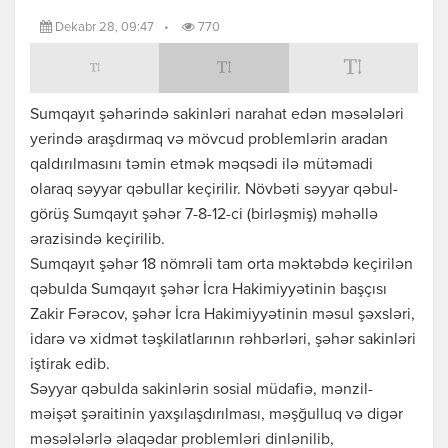
Dekabr 28, 09:47
•
770
Sumqayıt şəhərində sakinləri narahat edən məsələləri
yerində araşdırmaq və mövcud problemlərin aradan
qaldırılmasını təmin etmək məqsədi ilə mütəmadi
olaraq səyyar qəbullar keçirilir. Növbəti səyyar qəbul-
görüş Sumqayıt şəhər 7-8-12-ci (birləşmiş) məhəllə
ərazisində keçirilib.
Sumqayıt şəhər 18 nömrəli tam orta məktəbdə keçirilən
qəbulda Sumqayıt şəhər İcra Hakimiyyətinin başçısı
Zakir Fərəcov, şəhər İcra Hakimiyyətinin məsul şəxsləri,
idarə və xidmət təşkilatlarının rəhbərləri, şəhər sakinləri
iştirak edib.
Səyyar qəbulda sakinlərin sosial müdafiə, mənzil-
məişət şəraitinin yaxşılaşdırılması, məşğulluq və digər
məsələlərlə əlaqədar problemləri dinlənilib,