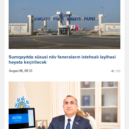
Sumqayıtda xüsusi növ faneraların istehsalı layihəsi
həyata keçiriləcək
Avqust 06, 09:33
190