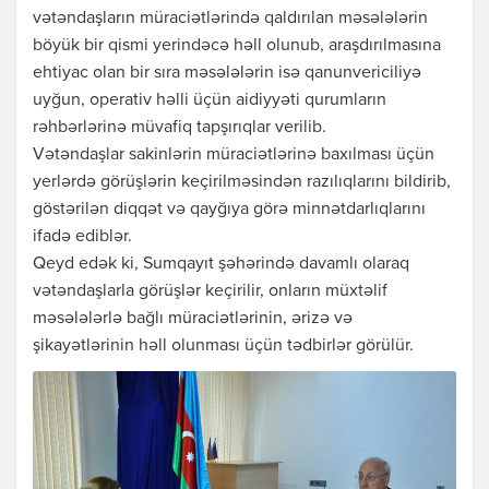
vətəndaşların müraciətlərində qaldırılan məsələlərin
böyük bir qismi yerindəcə həll olunub, araşdırılmasına
ehtiyac olan bir sıra məsələlərin isə qanunvericiliyə
uyğun, operativ həlli üçün aidiyyəti qurumların
rəhbərlərinə müvafiq tapşırıqlar verilib.
Vətəndaşlar sakinlərin müraciətlərinə baxılması üçün
yerlərdə görüşlərin keçirilməsindən razılıqlarını bildirib,
göstərilən diqqət və qayğıya görə minnətdarlıqlarını
ifadə ediblər.
Qeyd edək ki, Sumqayıt şəhərində davamlı olaraq
vətəndaşlarla görüşlər keçirilir, onların müxtəlif
məsələlərlə bağlı müraciətlərinin, ərizə və
şikayətlərinin həll olunması üçün tədbirlər görülür.