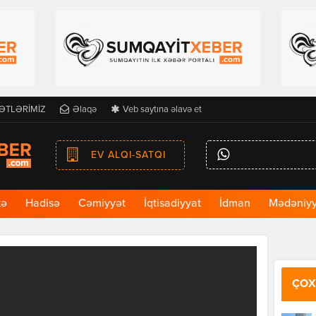
ƏTLƏRİMİZ
Əlaqə
Veb saytına əlavə et
EV ALQI-SATQI
kə
Hadisə
Cəmiyyət
İqtisadiyyat
İdman
Mədəniyy
ÇOX