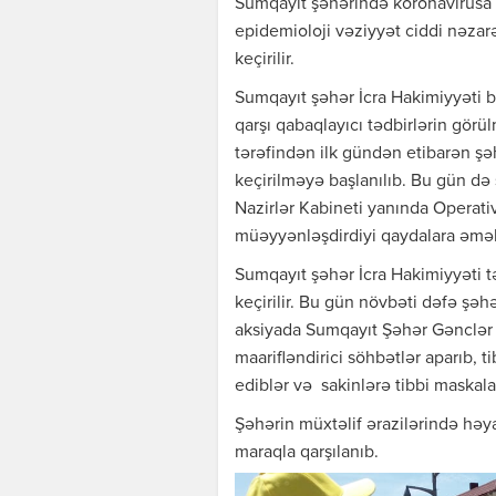
Sumqayıt şəhərində koronavirusa q
epidemioloji vəziyyət ciddi nəzarə
keçirilir.
Sumqayıt şəhər İcra Hakimiyyəti b
qarşı qabaqlayıcı tədbirlərin görü
tərəfindən ilk gündən etibarən şəh
keçirilməyə başlanılıb. Bu gün də 
Nazirlər Kabineti yanında Operati
müəyyənləşdirdiyi qaydalara əməl 
Sumqayıt şəhər İcra Hakimiyyəti t
keçirilir. Bu gün növbəti dəfə şəh
aksiyada Sumqayıt Şəhər Gənclər v
maarifləndirici söhbətlər aparıb, 
ediblər və sakinlərə tibbi maskalar
Şəhərin müxtəlif ərazilərində həya
maraqla qarşılanıb.