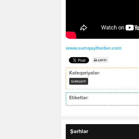
www.sumqayitxeber.com
ÇAP ET
Kateqoriyalar:
SUMQAYIT
Etiketlər:
Şərhlər