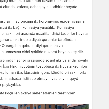
arşı mübarizə tədbirləri davam edir, sanitar
t altında saxlanır, qabaqlayıcı tədbirlər həyata
aşçısının sərəncamı ilə koronavirus epidemiyasına
lməsi ilə bağlı komissiya yaradılıb. Komissiya
ər sakinləri arasında maarifləndirici tədbirlər həyata
şəhər ərazisində aidiyatı qurumlar tərəfindən
v Qərargahın qəbul etdiyi qərarlara və
olunmasına ciddi şəkildə nəzarət həyata keçirilir.
ərəfindən şəhər ərazisində sosial aksiyalar da həyata
ər İcra Hakimiyyətinin təşəbbüsü ilə həyata keçirilən
ə İdman Baş İdarəsinin gənc könüllüləri sakinlərlə
tibbi maskadan istifadə etməyin vacibliyini qeyd
 paylayıblar.
ta keçirilən aksiya şəhər sakinləri tərəfindən