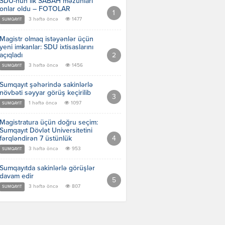
SDU-nun ilk SABAH məzunları
onlar oldu – FOTOLAR
3 həftə öncə
1477
SUMQAYIT
Magistr olmaq istəyənlər üçün
yeni imkanlar: SDU ixtisaslarını
açıqladı
3 həftə öncə
1456
SUMQAYIT
Sumqayıt şəhərində sakinlərlə
növbəti səyyar görüş keçirilib
1 həftə öncə
1097
SUMQAYIT
Magistratura üçün doğru seçim:
Sumqayıt Dövlət Universitetini
fərqləndirən 7 üstünlük
3 həftə öncə
953
SUMQAYIT
Sumqayıtda sakinlərlə görüşlər
davam edir
3 həftə öncə
807
SUMQAYIT