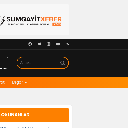
Facebook
Twitter
Instagram
Youtube
RSS
ət
Digər
 OXUNANLAR