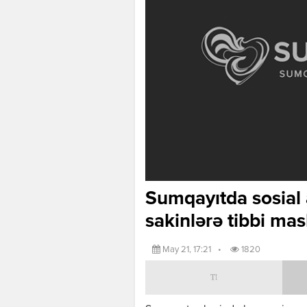
Sumqayıtda sosial 
sakinlərə tibbi ma
May 21, 17:21
•
1820