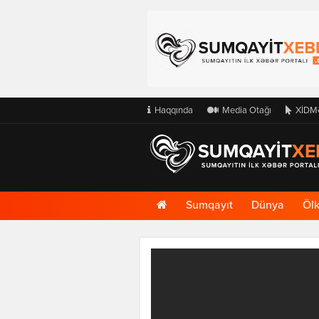
Haqqında
Media Otağı
XİDM
Ana
Sumqayıt
Dünya
Öl
Səhifə