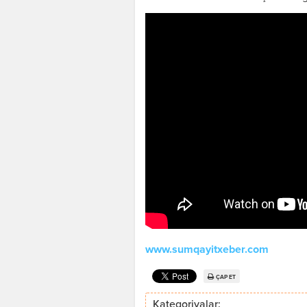
www.sumqayitxeber.com
ÇAP ET
Kateqoriyalar: