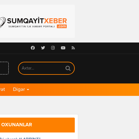
Facebook
Twitter
Instagram
Youtube
RSS
ət
Digər
 OXUNANLAR