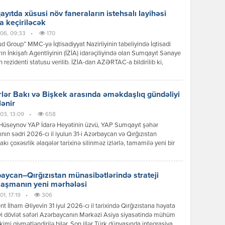
yıtda xüsusi növ faneraların istehsalı layihəsi
a keçiriləcək
06, 09:33
•
170
 Group” MMC-yə İqtisadiyyat Nazirliyinin tabeliyində İqtisadi
ın İnkişafı Agentliyinin (İZİA) idarəçiliyində olan Sumqayıt Sənaye
n rezidenti statusu verilib. İZİA-dan AZƏRTAC-a bildirilib ki,
siya dəyəri 8,2 milyon manat olan xüsusi növ faneraların istehsalı
i çərçivəsində 100-dən çox iş yerinin yaradılması nəzərdə tutulur.
lər Bakı və Bişkek arasında əməkdaşlıq gündəliyi
lənir
03, 13:09
•
658
Hüseynov YAP İdarə Heyətinin üzvü, YAP Sumqayıt şəhər
tının sədri 2026-cı il iyulun 31-i Azərbaycan və Qırğızıstan
akı çoxəsrlik əlaqələr tarixinə silinməz izlərlə, tamamilə yeni bir
 mərhələsinin başlanğıcı kimi əbədi olaraq həkk olundu.
can Respublikasının Prezidenti İlham Əliyevin Qırğız
ikasına reallaşdırdığı bu tarixi səfər sadəcə diplomatik protokol
aycan–Qırğızıstan münasibətlərində strateji
ının icrası deyildi; bu, ortaq köklərə, […]
laşmanın yeni mərhələsi
1, 17:19
•
306
nt İlham Əliyevin 31 iyul 2026-cı il tarixində Qırğızıstana həyata
yi dövlət səfəri Azərbaycanın Mərkəzi Asiya siyasətində mühüm
kimi qiymətləndirilə bilər. Son illər Türk dünyasında inteqrasiya