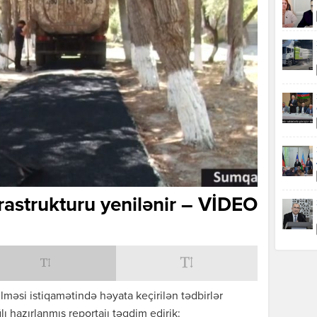
rastrukturu yenilənir – VİDEO
ilməsi istiqamətində həyata keçirilən tədbirlər
lı hazırlanmış reportajı təqdim edirik: