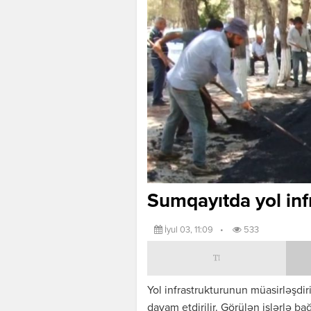
Sumqayıtda yol inf
İyul 03, 11:09
•
533
Yol infrastrukturunun müasirləşdir
davam etdirilir. Görülən işlərlə bağ