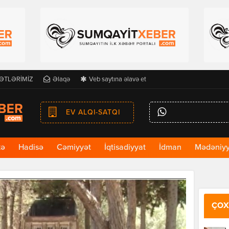
ƏTLƏRİMİZ
Əlaqə
Veb saytına əlavə et
EV ALQI-SATQI
kə
Hadisə
Cəmiyyət
İqtisadiyyat
İdman
Mədəniyy
ÇOX