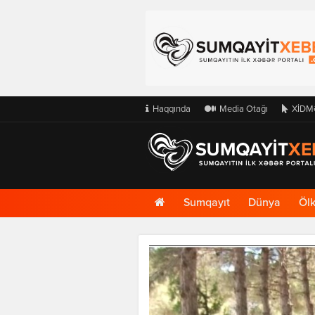
Haqqında
Media Otağı
XİDM
Ana
Sumqayıt
Dünya
Öl
Səhifə