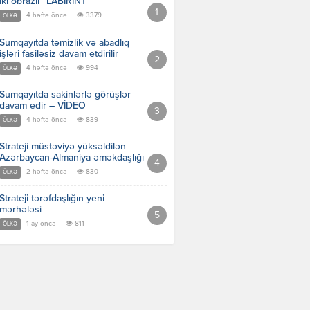
İki obrazlı “LABİRİNT”
4 həftə öncə
3379
ÖLKƏ
Sumqayıtda təmizlik və abadlıq
işləri fasiləsiz davam etdirilir
4 həftə öncə
994
ÖLKƏ
Sumqayıtda sakinlərlə görüşlər
davam edir – VİDEO
4 həftə öncə
839
ÖLKƏ
Strateji müstəviyə yüksəldilən
Azərbaycan-Almaniya əməkdaşlığı
2 həftə öncə
830
ÖLKƏ
Strateji tərəfdaşlığın yeni
mərhələsi
1 ay öncə
811
ÖLKƏ