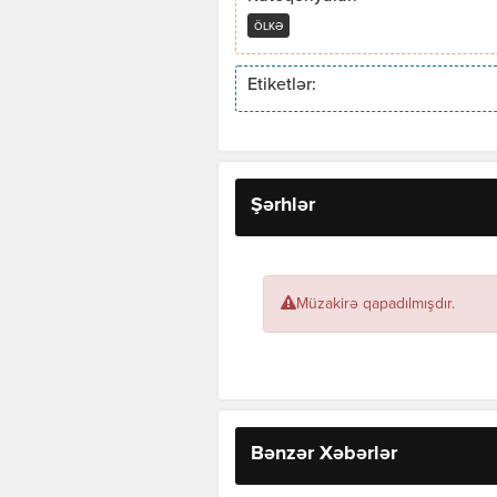
ÖLKƏ
Etiketlər:
Şərhlər
Müzakirə qapadılmışdır.
Bənzər Xəbərlər