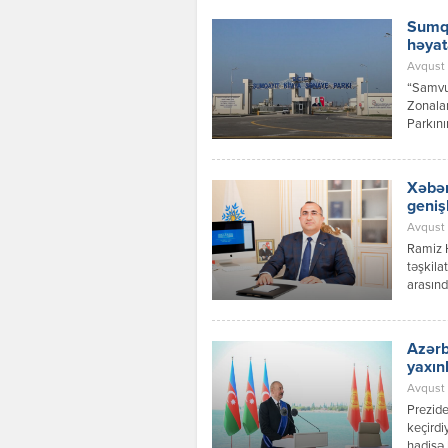
Sumqa
həyat
Avqust 
“Samvud
Zonalar
Parkını
investi
layihəs
Xəbər
geniş
Avqust 
Ramiz 
təşkila
arasınd
inkişaf
Azərbay
Respubl
Azərb
qaydalar
yaxın
Avqust 0
Prezide
keçirdi
hadisə 