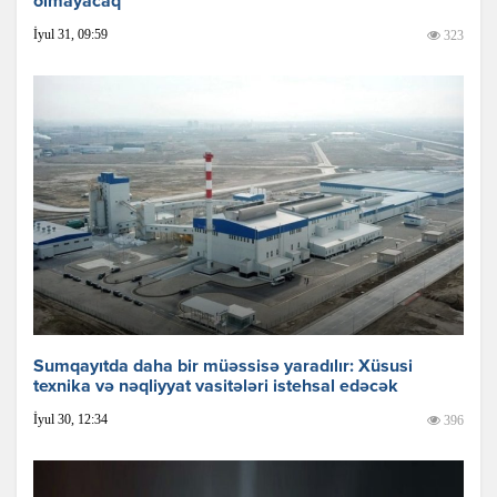
olmayacaq
İyul 31, 09:59
323
Sumqayıtda daha bir müəssisə yaradılır: Xüsusi
texnika və nəqliyyat vasitələri istehsal edəcək
İyul 30, 12:34
396