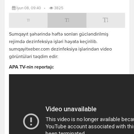
İyun 08, 09:40
•
3825
Sumqayıt şəhərində həftə sonları gücləndirilmiş
rejimdə dezinfeksiya işləri həyata keçirilib.
sumqayitxeber.com dezinfeksiya işlərindən video
görüntüləri təqdim edir:
APA TV-nin reportajı: