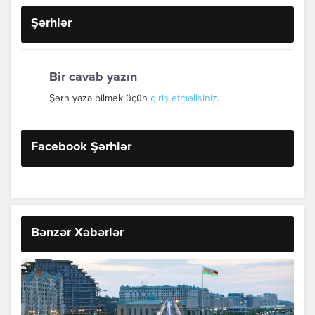
Şərhlər
Bir cavab yazın
Şərh yaza bilmək üçün
giriş etməlisiniz
.
Facebook Şərhlər
Bənzər Xəbərlər