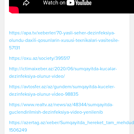
https://apa.tv/xeberler/70-yasli-seher-dezinfeksiya-
olundu-daxi̇li̇-qosunlarin-xususi̇-texni̇kalari-vasi̇tesi̇le-
57131
https://oxu.az/society/395517
http://ictimaixeber.az/2020/06/sumqayitda-kucələr-
dezinfeksiya-olunur-video/
https://avtosfer.az/az/gundem/sumqayitda-kuceler-
dezinfeksiya-olunur-vi̇deo-98835
https://www.realtv.az/news/az/48344/sumqayitda-
guclendirilmish-dezinfeksiya-video-yenilenib
https://azertag.az/xeber/Sumqayitda_hereket_tam_mehdudla
1506249