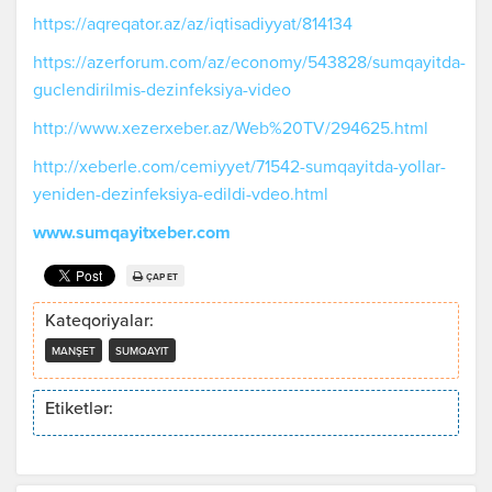
https://aqreqator.az/az/iqtisadiyyat/814134
https://azerforum.com/az/economy/543828/sumqayitda-
guclendirilmis-dezinfeksiya-video
http://www.xezerxeber.az/Web%20TV/294625.html
http://xeberle.com/cemiyyet/71542-sumqayitda-yollar-
yeniden-dezinfeksiya-edildi-vdeo.html
www.sumqayitxeber.com
ÇAP ET
Kateqoriyalar:
MANŞET
SUMQAYIT
Etiketlər: