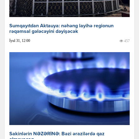
Sumqayıtdan Aktauya: nəhəng layihə regionun
rəqəmsal gələcəyini dəyişəcək
İyul 31, 12:00
457
Sakinlərin NƏZƏRİNƏ: Bəzi ərazilərdə qaz