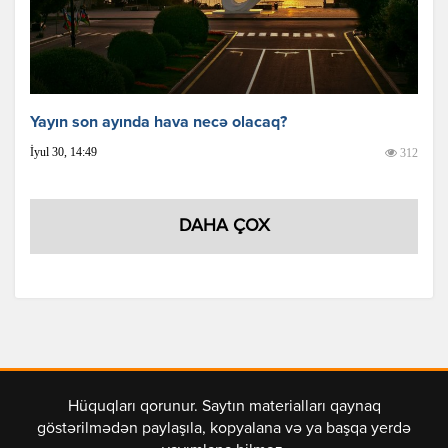
Yayın son ayında hava necə olacaq?
İyul 30, 14:49
312
DAHA ÇOX
Hüquqları qorunur. Saytın materialları qaynaq
göstərilmədən paylaşıla, kopyalana və ya başqa yerdə