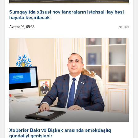
Sumqayıtda xüsusi növ faneraların istehsalı layihəsi
həyata keçiriləcək
Avqust 06, 09:33
169
Xəbərlər Bakı və Bişkek arasında əməkdaşlıq
gündəliyi genişlənir