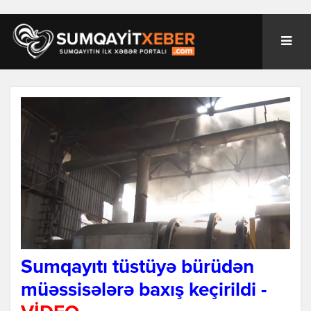
Sumqayıtı tüstüyə bürüdən
müəssisələrə baxış keçirildi -