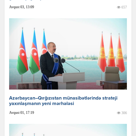
Avqust 03, 13:09
657
Azərbaycan–Qırğızıstan münasibətlərində strateji
yaxınlaşmanın yeni mərhələsi
Avqust 01, 17:19
306