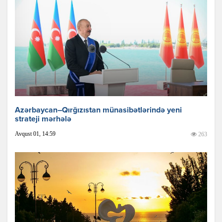
Azərbaycan–Qırğızıstan münasibətlərində yeni
strateji mərhələ
Avqust 01, 14:59
263