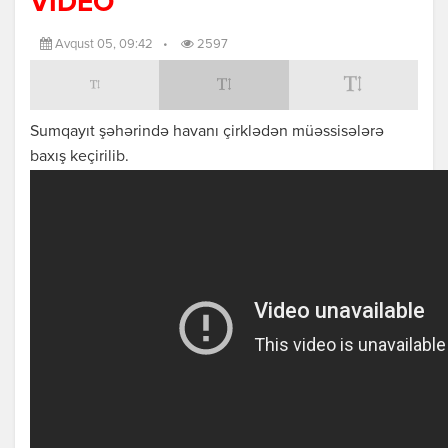
VİDEO
Avqust 05, 09:42
•
2597
Sumqayıt şəhərində havanı çirklədən müəssisələrə
baxış keçirilib.