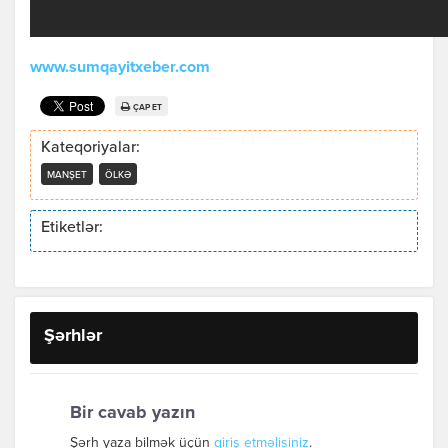
www.sumqayitxeber.com
ÇAP ET
Kateqoriyalar:
MANŞET
ÖLKƏ
Etiketlər:
Şərhlər
Bir cavab yazın
Şərh yaza bilmək üçün
giriş etməlisiniz
.