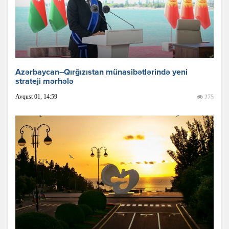
Azərbaycan–Qırğızıstan münasibətlərində yeni
strateji mərhələ
Avqust 01, 14:59
275