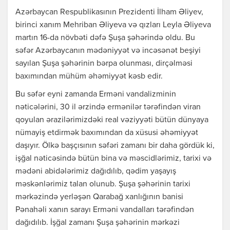
Azərbaycan Respublikasının Prezidenti İlham Əliyev,
birinci xanım Mehriban Əliyeva və qızları Leyla Əliyeva
martın 16-da növbəti dəfə Şuşa şəhərində oldu. Bu
səfər Azərbaycanın mədəniyyət və incəsənət beşiyi
sayılan Şuşa şəhərinin bərpa olunması, dirçəlməsi
baxımından mühüm əhəmiyyət kəsb edir.
Bu səfər eyni zamanda Erməni vandalizminin
nəticələrini, 30 il ərzində ermənilər tərəfindən viran
qoyulan ərazilərimizdəki real vəziyyəti bütün dünyaya
nümayiş etdirmək baxımından da xüsusi əhəmiyyət
daşıyır. Ölkə başçısının səfəri zamanı bir daha gördük ki,
işğal nəticəsində bütün bina və məscidlərimiz, tarixi və
mədəni abidələrimiz dağıdılıb, qədim yaşayış
məskənlərimiz talan olunub. Şuşa şəhərinin tarixi
mərkəzində yerləşən Qarabağ xanlığının banisi
Pənahəli xanın sarayı Erməni vandalları tərəfindən
dağıdılıb. İşğal zamanı Şuşa şəhərinin mərkəzi