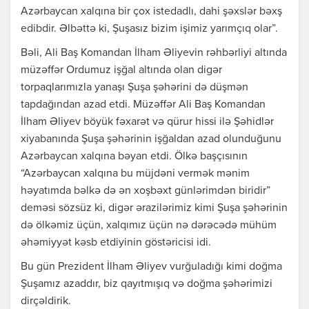
Azərbaycan xalqına bir çox istedadlı, dahi şəxslər bəxş
edibdir. Əlbəttə ki, Şuşasız bizim işimiz yarımçıq olar”.
Bəli, Ali Baş Komandan İlham Əliyevin rəhbərliyi altında
müzəffər Ordumuz işğal altında olan digər
torpaqlarımızla yanaşı Şuşa şəhərini də düşmən
tapdağından azad etdi. Müzəffər Ali Baş Komandan
İlham Əliyev böyük fəxarət və qürur hissi ilə Şəhidlər
xiyabanında Şuşa şəhərinin işğaldan azad olunduğunu
Azərbaycan xalqına bəyan etdi. Ölkə başçısının
“Azərbaycan xalqına bu müjdəni vermək mənim
həyatımda bəlkə də ən xoşbəxt günlərimdən biridir”
deməsi sözsüz ki, digər ərazilərimiz kimi Şuşa şəhərinin
də ölkəmiz üçün, xalqımız üçün nə dərəcədə mühüm
əhəmiyyət kəsb etdiyinin göstəricisi idi.
Bu gün Prezident İlham Əliyev vurğuladığı kimi doğma
Şuşamız azaddır, biz qayıtmışıq və doğma şəhərimizi
dirçəldirik.