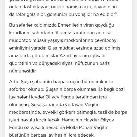
onları dəstəkləyən, onlara həmişə arxa, dayaq olan
dairələr gəlsinlər, görsünlər bu vəhşilər nə ediblər”.
Bu səfərlər xalqımızda Ermənilərin viran qoyduğu
kəndlərin, şəhərlərin ölkəmiz tərəfindən ən qısa
müddətdə müasir yaşayış məskənlərinə çevriləcəyi
əminliyini yaradır. Qısa müddət ərzində azad edilmiş
ərazilərdə görülən işlər Azərbaycanın iqtisadi
qüdrətinin və dünyadakı siyasi nüfuzunun bariz
nümunəsidir.
Artıq Şuşa şəhərinin bərpası üçün bütün imkanlar
səfərbər olunub. Şuşanın bərpa olunması ilə bağlı bəzi
layihələr Heydər Əliyev Fondu tərəfindən icra
olunacaq. Şuşa şəhərində yerləşən Vaqifin
məqbərəsində, əvvəlki görkəm qalmaqla, tezliklə bərpa
işləri həyata keçiriləcək. Həmçinin Heydər Əliyev
Fondu öz vəsaiti hesabına Molla Pənah Vaqifin
büstünün bərpası layihəsini icra edəcək.