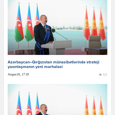
Azərbaycan–Qırğızıstan münasibətlərində strateji
yaxınlaşmanın yeni mərhələsi
Avqust 01, 17:19
321