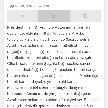
Mart 25, 14:15
•
1085
Prezident İlham Əliyev hələ Vətən müharibəsinin
gedişində, oktyabrın 16-da Türkiyənin “A Haber”
televiziya kanalına müsahibəsində Şuşa şəhərinin
Azərbaycan xalqı üçün nə qədər böyük əhəmiyyət
daşıdığını, Şuşanın işğaldan azad edilməsinin əsas
hədəflərimizdən biri olduğunu bütün dünyaya çatdırdı.
Ölkə başçısı müxbirin Şuşa ilə bağlı sualına cavab
olaraq bildirdi: “İşğal edilmiş torpaqların hər bir qarışı,
hər bir şəhər bizim üçün doğmadır, əzizdir. Mənim üçün
hər bir kəndin dəyəri, qiyməti o biri kəndlə
müqayisədə, o biri şəhərlə müqayisədə eynidir,
bərabərdir. Ancaq siz də yaxşı bilirsiniz ki, Şuşanın
Azərbaycan xalqının qəlbində xüsusi yeri var. Bu, bizim
tarixi şəhərimizdir, qədim mədəniyyət ocağıdır. Şuşa