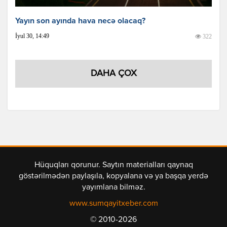
Yayın son ayında hava necə olacaq?
İyul 30, 14:49
322
DAHA ÇOX
Hüquqları qorunur. Saytın materialları qaynaq
göstərilmədən paylaşıla, kopyalana və ya başqa yerdə
yayımlana bilməz.
www.sumqayitxeber.com
© 2010-2026