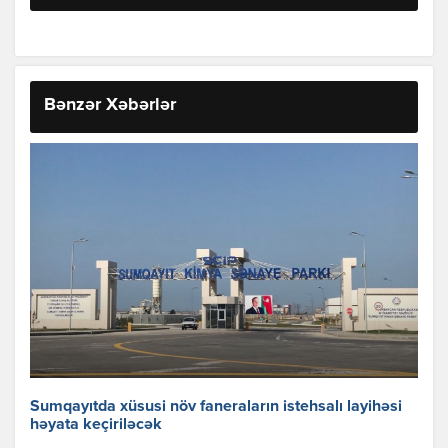
Bənzər Xəbərlər
Sumqayıtda xüsusi növ faneraların istehsalı layihəsi
həyata keçiriləcək