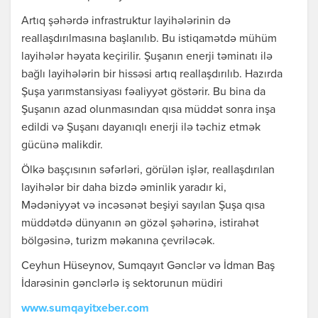
Artıq şəhərdə infrastruktur layihələrinin də
reallaşdırılmasına başlanılıb. Bu istiqamətdə mühüm
layihələr həyata keçirilir. Şuşanın enerji təminatı ilə
bağlı layihələrin bir hissəsi artıq reallaşdırılıb. Hazırda
Şuşa yarımstansiyası fəaliyyət göstərir. Bu bina da
Şuşanın azad olunmasından qısa müddət sonra inşa
edildi və Şuşanı dayanıqlı enerji ilə təchiz etmək
gücünə malikdir.
Ölkə başçısının səfərləri, görülən işlər, reallaşdırılan
layihələr bir daha bizdə əminlik yaradır ki,
Mədəniyyət və incəsənət beşiyi sayılan Şuşa qısa
müddətdə dünyanın ən gözəl şəhərinə, istirahət
bölgəsinə, turizm məkanına çevriləcək.
Ceyhun Hüseynov, Sumqayıt Gənclər və İdman Baş
İdarəsinin gənclərlə iş sektorunun müdiri
www.sumqayitxeber.com