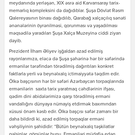
meydanında yerləşən, XIX əsrə aid Karvansaray tarix-
memarlıq kompleksini də dağıdıblar. Şuşa Dövlət Rəsm
Qalereyasının binası dağıdılıb, Qarabağ xalçaçılıq sənəti
ənənələrinin öyrənilməsi, qorunması və yaşadılması
məqsədilə yaradılan Şuşa Xalça Muzeyinə ciddi ziyan
dəyib.
Prezident İlham Əliyev işğaldan azad edilmiş
rayonlarımıza, eləcə də Şuşa şəhərinə hər bir səfərində
ermənilər tərəfindən törədilmiş dağıntıları konkret
faktlarla yerli və beynəlxalq ictimaiyyətə təqdim edir.
Ölkə başçısının hər bir səfəri Azərbaycan torpaqlarında
ermənilərin saxta tarix yaratmaq cəhdlərinin ifşası,
qədim dini abidələrimizə qarşı törədilmiş erməni
vandallığını dünyaya nümayiş etdirmək baxımından
xüsusi önəm kəsb edir. Ölkə başçısı səfər zamanı bir
daha bildirdi ki, azad edilmiş torpaqlar erməni
vəhşiliyinin şahididir: “Bütün beynəlxalq təşkilatlar
gəlsinlər, görsünlər bunu. Erməniləri müdafiə edən,