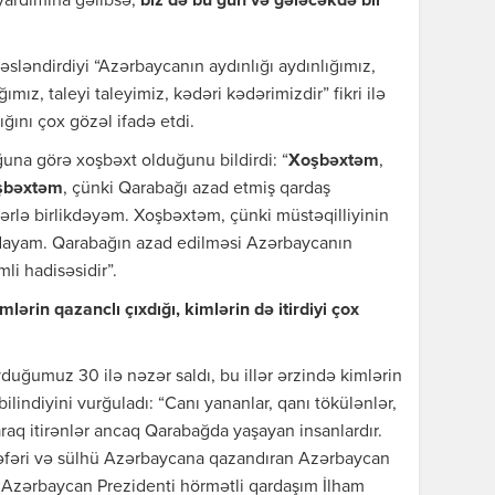
yardımına gəlibsə,
biz də bu gün və gələcəkdə bir
ləndirdiyi “Azərbaycanın aydınlığı aydınlığımız,
ımız, taleyi taleyimiz, kədəri kədərimizdir” fikri ilə
ğını çox gözəl ifadə etdi.
una görə xoşbəxt olduğunu bildirdi: “
Xoşbəxtəm
,
şbəxtəm
, çünki Qarabağı azad etmiş qardaş
lərlə birlikdəyəm. Xoşbəxtəm, çünki müstəqilliyinin
dayam. Qarabağın azad edilməsi Azərbaycanın
li hadisəsidir”.
ərin qazanclı çıxdığı, kimlərin də itirdiyi çox
ğumuz 30 ilə nəzər saldı, bu illər ərzində kimlərin
 bilindiyini vurğuladı: “Canı yananlar, qanı tökülənlər,
raq itirənlər ancaq Qarabağda yaşayan insanlardır.
 Zəfəri və sülhü Azərbaycana qazandıran Azərbaycan
Azərbaycan Prezidenti hörmətli qardaşım İlham