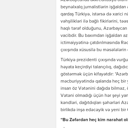
Azərbaycanda akkreditasiya olunmuş
beynəlxalq jurnalistlərin işğaldan 
qardaş Türkiyə, istərsə də xarici
vəhşilikləri ilə bağlı fikirlərini, 
haqlı tərəf olduğunu, Azərbaycan
vacibdir. Bu baxımdan işğaldan a
ictimaiyyətinə çatdırılmasında Rəc
çıxışında xüsusilə bu məsələlərin
Türkiyə prezidenti çıxışında vurğu
həyata keçirdiyi talançılıq, dağıd
göstərmək üçün kifayətdir: “Azərb
məcburiyyətində qalanda heç bir ye
insan öz Vətənini dağıda bilməz,
Vətəni olmadığı üçün hər şeyi yand
kəndləri, dağıtdıqları şəhərləri Az
birlikdə inşa edəcəyik və yeni bi
“Bu Zəfərdən heç kim narahat o