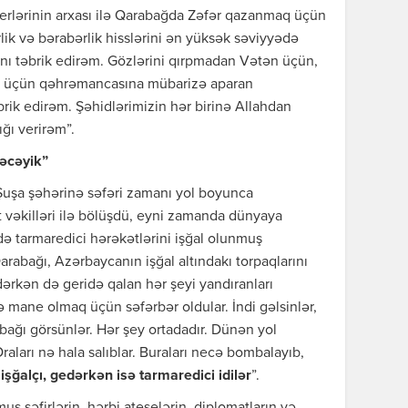
iderlərinin arxası ilə Qarabağda Zəfər qazanmaq üçün
rlik və bərabərlik hisslərini ən yüksək səviyyədə
nı təbrik edirəm. Gözlərini qırpmadan Vətən üçün,
ı üçün qəhrəmancasına mübarizə aparan
brik edirəm. Şəhidlərimizin hər birinə Allahdan
ığı verirəm”.
əcəyik”
uşa şəhərinə səfəri zamanı yol boyunca
t vəkilləri ilə bölüşdü, eyni zamanda dünyaya
 də tarmaredici hərəkətlərini işğal olunmuş
arabağı, Azərbaycanın işğal altındakı torpaqlarını
edərkən də geridə qalan hər şeyi yandıranları
mane olmaq üçün səfərbər oldular. İndi gəlsinlər,
abağı görsünlər. Hər şey ortadadır. Dünən yol
raları nə hala salıblar. Buraları necə bombalayıb,
işğalçı, gedərkən isə tarmaredici idilər
”.