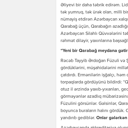
Əliyevi bir daha təbrik edirəm. L
tək yumruq, tək ürək olan, milli bi
nümayiş etdirən Azərbaycan xalqı
Qarabağ üçün, Qarabağın azadlığ
Azərbaycan Silahlı Qüvvələrini tə
rəhmət diləyir, yaxınlarına başsağl
“Yeni bir Qarabağ meydana gətir
Rəcəb Tayyib Ərdoğan Füzuli və Ş
gördüklərini, müşahidələrini millə
çatdırdı. Ermənilərin işğalçı, həm
torpaqlarda gördüyünü bildirdi: “Q
otuz il ərzində yaxıb-yıxanları, g
görməyənlər azadlıq mübarizəsinə 
Füzulini görsünlər. Gəlsinlər, Qar
boyunca buraların halını gördük. O
yandırıb gediblər.
Onlar gələrkən 