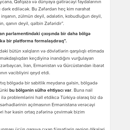
ycana, Qafqaza və dünyaya gətirəcəyi faydalarının
 dərk ediləcək. Bu Zəfərdən heç kim narahat
, inşanın, zülmün deyil, ədalətin, kobudluğun deyil,
n, qanın deyil, qəlbin Zəfəridir”.
 parlamentindəki çıxışında bir daha bölgə
ölkə bir platforma formalaşdıraq”.
ki bütün xalqların və dövlətlərin qarşılıqlı etimada
 əməkdaşlıqdan keçdiyinə inandığını vurğulayan
zərbaycan, İran, Ermənistan və Gürcüstandan ibarət
nın vacibliyini qeyd etdi.
rtıq bölgədə bir sabitlik meydana gəlsin, bölgədə
Çünki
bu bölgənin sülhə ehtiyacı var
. Buna nail
lə problemlərini həll etdikcə Türkiyə olaraq biz də
ə sərhədlərinin açılmasının Ermənistana verəcəyi
ri hər kəsin ortaq zəfərinə çevirmək bizim
nması üçün qarşıya çıxan fürsətlərin region ölkələri