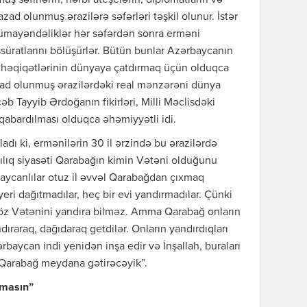
 səfirlərin, hərbi ateşelərin, diplomatların və
azad olunmuş ərazilərə səfərləri təşkil olunur. İstər
 nümayəndəliklər hər səfərdən sonra erməni
təəssüratlarını bölüşürlər. Bütün bunlar Azərbaycanın
 həqiqətlərinin dünyaya çatdırmaq üçün olduqca
zad olunmuş ərazilərdəki real mənzərəni dünya
əb Tayyib Ərdoğanın fikirləri, Milli Məclisdəki
 qabardılması olduqca əhəmiyyətli idi.
ladı ki, ermənilərin 30 il ərzində bu ərazilərdə
ıcılıq siyasəti Qarabağın kimin Vətəni olduğunu
aycanlılar otuz il əvvəl Qarabağdan çıxmaq
ri dağıtmadılar, heç bir evi yandırmadılar. Çünki
 öz Vətənini yandıra bilməz. Amma Qarabağ onların
ıraraq, dağıdaraq getdilər. Onların yandırdıqları
ərbaycan indi yenidən inşa edir və İnşallah, buraları
r Qarabağ meydana gətirəcəyik”.
lmasın”