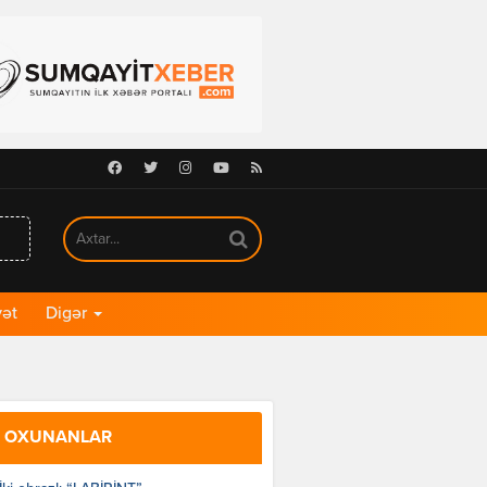
Facebook
Twitter
Instagram
Youtube
RSS
ət
Digər
 OXUNANLAR