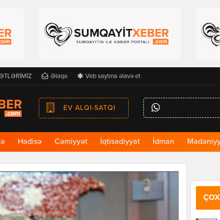
ƏTLƏRİMİZ
Əlaqə
Veb saytına əlavə et
EV ALQI-SATQI
kə
Hadisə
Cəmiyyət
İqtisadiyyat
İdman
Mədəniyy
ÇOX