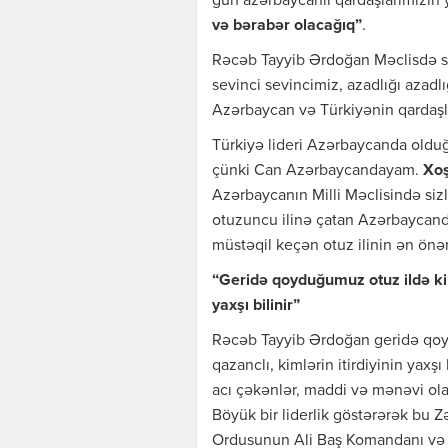
gün azərbaycanlı qardaşlarımızın 
və bərabər olacağıq”
.
Rəcəb Tayyib Ərdoğan Məclisdə səs
sevinci sevincimiz, azadlığı azadlığ
Azərbaycan və Türkiyənin qardaşlı
Türkiyə lideri Azərbaycanda olduğ
çünki Can Azərbaycandayam.
Xo
Azərbaycanın Milli Məclisində siz
otuzuncu ilinə çatan Azərbaycan
müstəqil keçən otuz ilinin ən önəm
“Geridə qoyduğumuz otuz ildə kiml
yaxşı bilinir”
Rəcəb Tayyib Ərdoğan geridə qoydu
qazanclı, kimlərin itirdiyinin yaxşı
acı çəkənlər, maddi və mənəvi ola
Böyük bir liderlik göstərərək bu
Ordusunun Ali Baş Komandanı və 