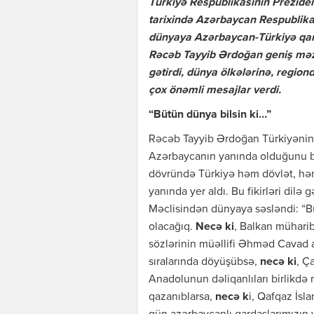
Türkiyə Respublikasının Preziden
tarixində Azərbaycan Respublikasın
dünyaya Azərbaycan-Türkiyə qard
Rəcəb Tayyib Ərdoğan geniş məzmu
gətirdi, dünya ölkələrinə, regio
çox önəmli mesajlar verdi.
“Bütün dünya bilsin ki…”
Rəcəb Tayyib Ərdoğan Türkiyənin 
Azərbaycanın yanında olduğunu 
dövründə Türkiyə həm dövlət, həm
yanında yer aldı. Bu fikirləri dilə
Məclisindən dünyaya səsləndi: “Bü
olacağıq.
Necə ki
, Balkan mühari
sözlərinin müəllifi Əhməd Cavad 
sıralarında döyüşübsə,
necə ki
, Ç
Anadolunun dəliqanlıları birlikdə 
qazanıblarsa,
necə k
i, Qafqaz İsl