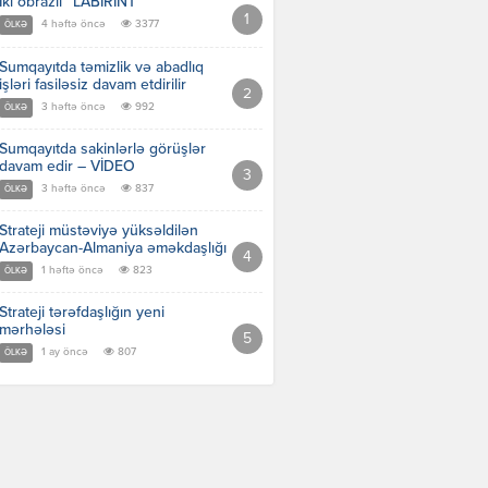
İki obrazlı “LABİRİNT”
4 həftə öncə
3377
ÖLKƏ
Sumqayıtda təmizlik və abadlıq
işləri fasiləsiz davam etdirilir
3 həftə öncə
992
ÖLKƏ
Sumqayıtda sakinlərlə görüşlər
davam edir – VİDEO
3 həftə öncə
837
ÖLKƏ
Strateji müstəviyə yüksəldilən
Azərbaycan-Almaniya əməkdaşlığı
1 həftə öncə
823
ÖLKƏ
Strateji tərəfdaşlığın yeni
mərhələsi
1 ay öncə
807
ÖLKƏ