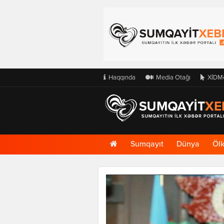
Haqqında
Media Otağı
XİDM
Ana
Sumqayıt
Dünya
Öl
Səhifə