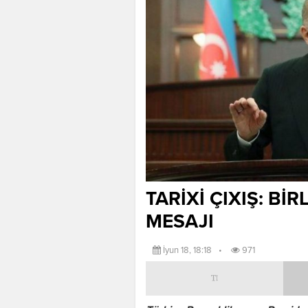
TARİXİ ÇIXIŞ: Bİ
MESAJI
İyun 18, 18:18
•
971