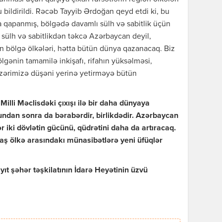
 bildirildi. Rəcəb Tayyib Ərdoğan qeyd etdi ki, bu
a qapanmış, bölgədə davamlı sülh və sabitlik üçün
 sülh və sabitlikdən təkcə Azərbaycan deyil,
n bölgə ölkələri, hətta bütün dünya qazanacaq. Biz
lgənin tamamilə inkişafı, rifahın yüksəlməsi,
zərimizə düşəni yerinə yetirməyə bütün
illi Məclisdəki çıxışı ilə bir daha dünyaya
bundan sonra da bərabərdir, birlikdədir. Azərbaycan
r iki dövlətin gücünü, qüdrətini daha da artıracaq.
ardaş ölkə arasındakı münasibətlərə yeni üfüqlər
şəhər təşkilatının İdarə Heyətinin üzvü