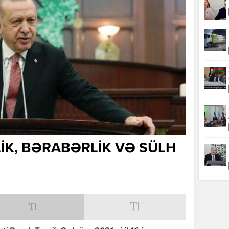
RLİK, BƏRABƏRLİK VƏ SÜLH