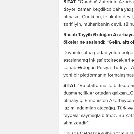
SİTAT
: “Qarabağ Zəfərinin Azərba
dəyəri zaman keçdikcə daha yaxşı
olmasın. Çünki bu, fəlakətin deyil
zərifliyin, müharibənin deyil, sülhü
Rəcəb Tayyib Ərdoğan Azərbaycan
ölkələrinə səsləndi: “Gəlin, altı 
Davamlı sülhə gedən yolun bölgədə
əsaslanaraq inkişaf etdirəcəkləri
cənab Ərdoğan Rusiya, Türkiyə, A
yeni bir platformanın formalaşması
SİTAT:
“Bu platforma ilə birlikdə a
düşmənçiliklər ortadan qalxsın…
olmalıyıq. Ermənistan Azərbaycan i
lazımi addımları atacağıq. Türkiy
faydalar saymaqla bitməz. Bu Zəfə
əlimizdədir”.
Çıxışda Qafqazda sülhün təmin olu