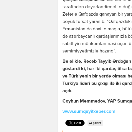
tərəfindən dəyərləndirməli olduğu
Zəfərlə Qafqazda qanayan bir yar
böyük fürsət yaranıb: “Qafqazdakı
Ermənistan da daxil olmaqla, bütü
də azərbaycanlı qardaşlarımızla bö
sabitliyin möhkəmlənməsi üçün ü
səmimiyyətimizlə hazırıq”.
Beləliklə, Rəcəb Tayyib Ərdoğan M
göstərdi ki, hər iki qardaş ölkə 
və Türkiyənin bir yerdə olması hə
Türkiyə lideri bu çıxışı ilə iki q
açdı.
Ceyhun Məmmədov, YAP Sumqayıt 
www.sumqayitxeber.com
ÇAP ET