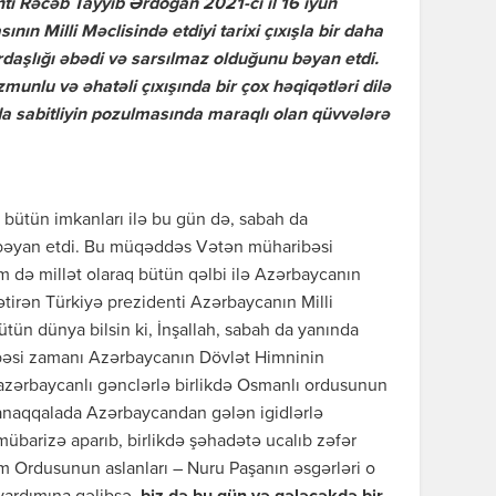
ti Rəcəb Tayyib Ərdoğan 2021-ci il 16 iyun
ın Milli Məclisində etdiyi tarixi çıxışla bir daha
aşlığı əbədi və sarsılmaz olduğunu bəyan etdi.
nlu və əhatəli çıxışında bir çox həqiqətləri dilə
nda sabitliyin pozulmasında maraqlı olan qüvvələrə
bütün imkanları ilə bu gün də, sabah da
bəyan etdi. Bu müqəddəs Vətən müharibəsi
 də millət olaraq bütün qəlbi ilə Azərbaycanın
 gətirən Türkiyə prezidenti Azərbaycanın Milli
tün dünya bilsin ki, İnşallah, sabah da yanında
bəsi zamanı Azərbaycanın Dövlət Himninin
azərbaycanlı gənclərlə birlikdə Osmanlı ordusunun
anaqqalada Azərbaycandan gələn igidlərlə
mübarizə aparıb, birlikdə şəhadətə ucalıb zəfər
am Ordusunun aslanları – Nuru Paşanın əsgərləri o