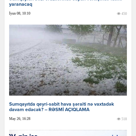
yaranacaq
İyun 08, 10:10
450
Sumqayıtda qeyri-sabit hava şəraiti nə vaxtadək
davam edəcək? – RƏSMİ AÇIQLAMA
May 26, 16:28
518