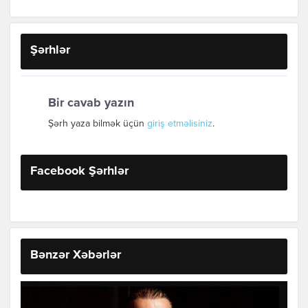
Şərhlər
Bir cavab yazın
Şərh yaza bilmək üçün
giriş etməlisiniz
.
Facebook Şərhlər
Bənzər Xəbərlər