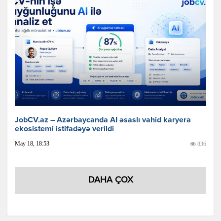
JobCV.az – Azərbaycanda AI əsaslı vahid karyera
ekosistemi istifadəyə verildi
May 18, 18:53
836
DAHA ÇOX