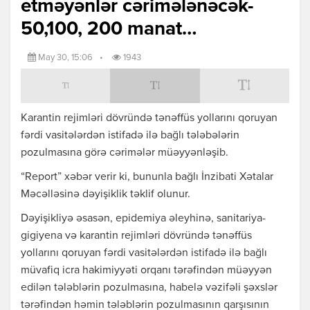
etməyənlər cərimələnəcək-
50,100, 200 manat…
May 30, 15:06
•
1943
Karantin rejimləri dövründə tənəffüs yollarını qoruyan
fərdi vasitələrdən istifadə ilə bağlı tələbələrin
pozulmasına görə cərimələr müəyyənləşib.
“Report” xəbər verir ki, bununla bağlı İnzibati Xətalar
Məcəlləsinə dəyişiklik təklif olunur.
Dəyişikliyə əsasən, epidemiya əleyhinə, sanitariya-
gigiyena və karantin rejimləri dövründə tənəffüs
yollarını qoruyan fərdi vasitələrdən istifadə ilə bağlı
müvafiq icra hakimiyyəti orqanı tərəfindən müəyyən
edilən tələblərin pozulmasına, habelə vəzifəli şəxslər
tərəfindən həmin tələblərin pozulmasının qarşısının