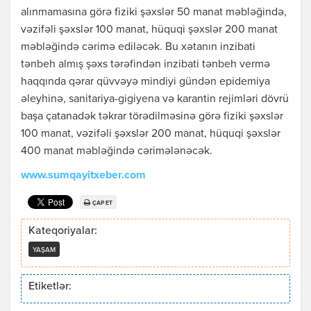
alınmamasına görə fiziki şəxslər 50 manat məbləğində,
vəzifəli şəxslər 100 manat, hüquqi şəxslər 200 manat
məbləğində cərimə ediləcək. Bu xətanın inzibati
tənbeh almış şəxs tərəfindən inzibati tənbeh vermə
haqqında qərar qüvvəyə mindiyi gündən epidemiya
əleyhinə, sanitariya-gigiyena və karantin rejimləri dövrü
başa çatanadək təkrar törədilməsinə görə fiziki şəxslər
100 manat, vəzifəli şəxslər 200 manat, hüquqi şəxslər
400 manat məbləğində cərimələnəcək.
www.sumqayitxeber.com
ÇAP ET
Kateqoriyalar:
YAŞAM
Etiketlər: