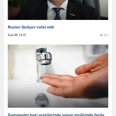
Ruslan Quliyev vəfat etdi
İyun 08, 14:35
463
Sumqayıtın bəzi ərazilərində suyun verilişində fasilə