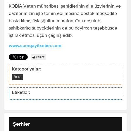
KOBİA Vətən müharibəsi şəhidlərinin ailə üzvlərinin və
qazilərimizin işlə təmin edilməsinə dəstək məqsədilə
başladılmış “Məşğulluq marafonu”na qoşulub,
sahibkarlıq subyektlərinin də bu xeyirxah təşəbbüsdə
iştirak etməsi üçün çağırış edib.
www.sumqayitxeber.com
ÇAP ET
Kateqoriyalar:
ÖLKƏ
Etiketlər:
Şərhlər