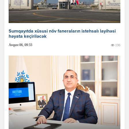
Sumqayıtda xüsusi növ faneraların istehsalı layihəsi
həyata keçiriləcək
Avqust 06, 09:33
196