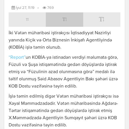
İyul 27, 11:19
•
769
İki Vətən müharibəsi iştirakçısı İqtisadiyyat Nazirliyi
yanında Kiçik və Orta Biznesin İnkişafı Agentliyində
(KOBİA) işlə təmin olunub.
“Report”
un KOBİA-ya istinadən verdiyi məlumata görə,
Füzuli və Şuşa istiqamətində gedən döyüşlərdə iştirak
etmiş və “Füzulinin azad olunmasına görə” medalı ilə
təltif olunmuş Səid Abasov Agentliyin Bakı şəhəri üzrə
KOB Dostu vəzifəsinə təyin edilib.
İşlə təmin edilmiş digər Vətən müharibəsi iştirakçısı isə
Xəyal Məmmədzadədir. Vətən müharibəsində Ağdərə-
Tərtər istiqamətində gedən döyüşlərdə iştirak etmiş
X.Məmmədzadə Agentliyin Sumqayıt şəhəri üzrə KOB
Dostu vəzifəsinə təyin edilib.