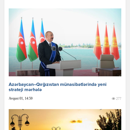
Azərbaycan–Qırğızıstan münasibətlərində yeni
strateji mərhələ
Avqust 01, 14:59
277