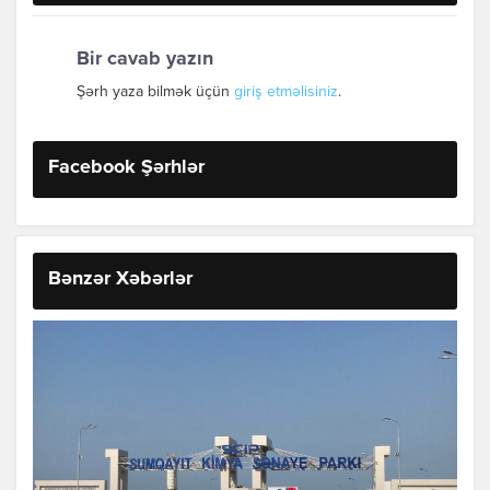
Bir cavab yazın
Şərh yaza bilmək üçün
giriş etməlisiniz
.
Facebook Şərhlər
Bənzər Xəbərlər