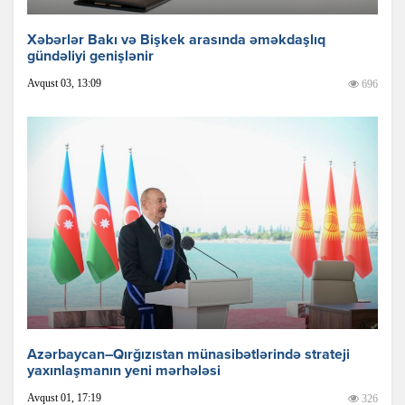
Xəbərlər Bakı və Bişkek arasında əməkdaşlıq
gündəliyi genişlənir
Avqust 03, 13:09
696
Azərbaycan–Qırğızıstan münasibətlərində strateji
yaxınlaşmanın yeni mərhələsi
Avqust 01, 17:19
326