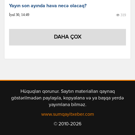
Yayın son ayında hava necə olacaq?
İyul 30, 14:49
319
DAHA ÇOX
Hüquqları qorunur. Saytın materialları qaynaq
göstərilmədən paylaşıla, kopyalana və ya başqa yerdə
yayımlana bilməz.
www.sumqayitxeber.com
© 2010-2026