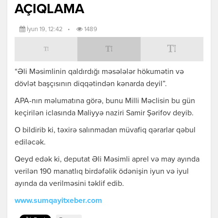
AÇIQLAMA
İyun 19, 12:42
•
1489
“Əli Məsimlinin qaldırdığı məsələlər hökumətin və
dövlət başçısının diqqətindən kənarda deyil”.
APA-nın məlumatına görə, bunu Milli Məclisin bu gün
keçirilən iclasında Maliyyə naziri Samir Şərifov deyib.
O bildirib ki, təxirə salınmadan müvafiq qərarlar qəbul
ediləcək.
Qeyd edək ki, deputat Əli Məsimli aprel və may ayında
verilən 190 manatlıq birdəfəlik ödənişin iyun və iyul
ayında da verilməsini təklif edib.
www.sumqayitxeber.com