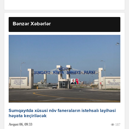
Bənzər Xəbərlər
Sumqayıtda xüsusi növ faneraların istehsalı layihəsi
həyata keçiriləcək
Avqust 06, 09:33
187