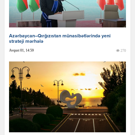
Azərbaycan–Qırğızıstan münasibətlərində yeni
strateji mərhələ
Avqust 01, 14:59
270