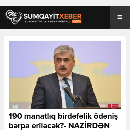
190 manatlıq birdəfəlik ödəniş
bərpa eriləcək?- NAZİRDƏN