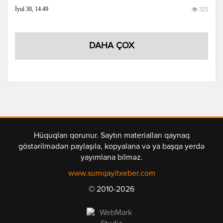
İyul 30, 14:49
325
DAHA ÇOX
Hüquqları qorunur. Saytın materialları qaynaq
göstərilmədən paylaşıla, kopyalana və ya başqa yerdə
yayımlana bilməz.
www.sumqayitxeber.com
© 2010-2026