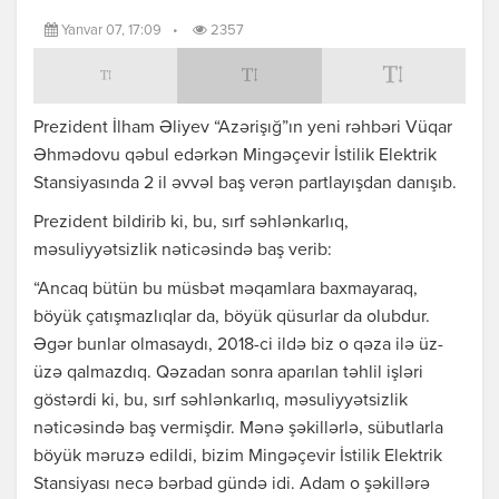
Yanvar 07, 17:09
•
2357
Prezident İlham Əliyev “Azərişığ”ın yeni rəhbəri Vüqar
Əhmədovu qəbul edərkən Mingəçevir İstilik Elektrik
Stansiyasında 2 il əvvəl baş verən partlayışdan danışıb.
Prezident bildirib ki, bu, sırf səhlənkarlıq,
məsuliyyətsizlik nəticəsində baş verib:
“Ancaq bütün bu müsbət məqamlara baxmayaraq,
böyük çatışmazlıqlar da, böyük qüsurlar da olubdur.
Əgər bunlar olmasaydı, 2018-ci ildə biz o qəza ilə üz-
üzə qalmazdıq. Qəzadan sonra aparılan təhlil işləri
göstərdi ki, bu, sırf səhlənkarlıq, məsuliyyətsizlik
nəticəsində baş vermişdir. Mənə şəkillərlə, sübutlarla
böyük məruzə edildi, bizim Mingəçevir İstilik Elektrik
Stansiyası necə bərbad gündə idi. Adam o şəkillərə