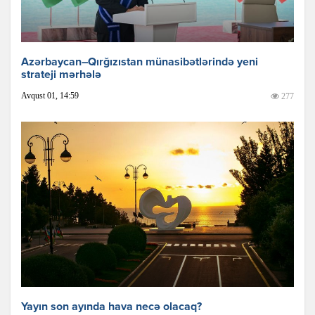
Azərbaycan–Qırğızıstan münasibətlərində yeni
strateji mərhələ
Avqust 01, 14:59
277
Yayın son ayında hava necə olacaq?