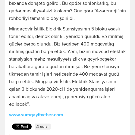
baxanda dəhşətə gəlirdi. Bu qədər səhlənkarlıq, bu
qədər məsuliyyətsizlik olarmı? Ona görə “Azərenerji”nin
rəhbərliyi tamamilə dəyişdirildi.
Mingəçevir İstilik Elektrik Stansiyasının 5 bloku əsaslı
təmir edildi, demək olar ki, yenidən quruldu və itirilmiş
güclər bərpa olundu. Biz təqribən 400 meqavatlıq
itirilmiş gücləri bərpa etdik. Yəni, bizim mövcud elektrik
stansiyaları məhz məsuliyyətsizlik və qeyri-peşəkar
hərəkətlərə görə o gücləri itirmişdi. Biz yeni stansiya
tikmədən təmir işləri nəticəsində 400 meqavat gücü
bərpa etdik. Mingəçevir İstilik Elektrik Stansiyasının
qalan 3 blokunda 2020-ci ildə yenidənqurma işləri
aparılacaq və əlavə enerji, generasiya gücü əldə
ediləcək”.
www.sumqayitxeber.com
ÇAP ET