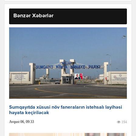
Bənzər Xəbərlər
Sumqayıtda xüsusi növ faneraların istehsalı layihəsi
həyata keçiriləcək
Avqust 06, 09:33
194