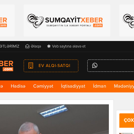
ƏTLƏRİMİZ
Əlaqə
Veb saytına əlavə et
EV ALQI-SATQI
kə
Hadisə
Cəmiyyət
İqtisadiyyat
İdman
Mədəniyy
ÇOX