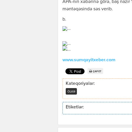
APA-nın xəbərinə görə, baş nazir 16
məntəqəsində səs verib.
b.
www.sumqayitxeber.com
ÇAP ET
Kateqoriyalar:
ÖLKƏ
Etiketlər: