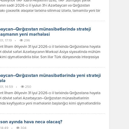
Hüseynov YAP İdarə Heyətinin üzvü, YAP Sumqayıt şəhər
tının sədri 2026-cı il iyulun 31-i Azərbaycan və Qırğızıstan
akı çoxəsrlik əlaqələr tarixinə silinməz izlərlə, tamamilə yeni bir
 mərhələsinin başlanğıcı kimi əbədi olaraq həkk olundu.
can Respublikasının Prezidenti İlham Əliyevin Qırğız
ikasına reallaşdırdığı bu tarixi səfər sadəcə diplomatik protokol
aycan–Qırğızıstan münasibətlərində strateji
ının icrası deyildi; bu, ortaq köklərə, […]
laşmanın yeni mərhələsi
1, 17:19
•
296
nt İlham Əliyevin 31 iyul 2026-cı il tarixində Qırğızıstana həyata
yi dövlət səfəri Azərbaycanın Mərkəzi Asiya siyasətində mühüm
kimi qiymətləndirilə bilər. Son illər Türk dünyasında inteqrasiya
ərinin sürətlənməsi fonunda Bakı ilə Bişkek arasında
ətlər də yeni məzmun qazanır. Dövlət başçılarının görüşü zamanı
 mesajlar və əldə olunan razılaşmalar göstərir ki, iki ölkə siyasi
aycan–Qırğızıstan münasibətlərində yeni strateji
 […]
ələ
01, 14:59
•
250
nt İlham Əliyevin 31 iyul 2026-cı il tarixində Qırğızıstana həyata
yi dövlət səfəri Azərbaycan–Qırğızıstan münasibətlərinin
ında keyfiyyətcə yeni mərhələnin başlanğıcı kimi qiymətləndirilə
Səfər çərçivəsində keçirilən yüksək səviyyəli görüşlər, imzalanan
r, qəbul edilən qərarlar və verilən siyasi mesajlar göstərir ki,
r əməkdaşlığı ənənəvi dostluq münasibətlərindən strateji
 son ayında hava necə olacaq?
qlik səviyyəsinə yüksəltmək əzmindədir. Prezident İlham Əliyevin
 14:49
•
304