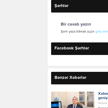
Şərhlər
Bir cavab yazın
Şərh yaza bilmək üçün
giriş etm
Facebook Şərhlər
Bənzər Xəbərlər
Xəbər
geniş
Avqust 