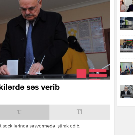
ilərdə səs verib
t seçkilərində səsvermədə iştirak edib.