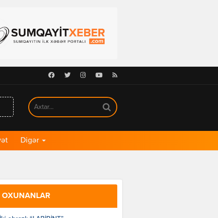
Facebook
Twitter
Instagram
Youtube
RSS
ət
Digər
 OXUNANLAR