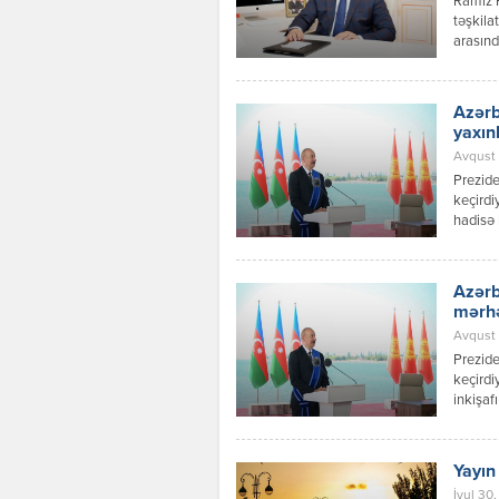
Ramiz 
təşkila
arasınd
inkişaf
Azərbay
Respubl
Azərb
qaydalar
yaxın
Avqust 0
Prezide
keçirdi
hadisə 
prosesl
münasib
verilən
Azərb
dialoqu
mərh
Avqust 
Prezide
keçirdi
inkişaf
bilər. 
sənədlə
tərəflə
Yayın
müttəfi
İyul 30,