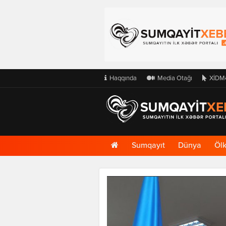
Haqqında
Media Otağı
XİDM
Ana
Sumqayıt
Dünya
Öl
Səhifə