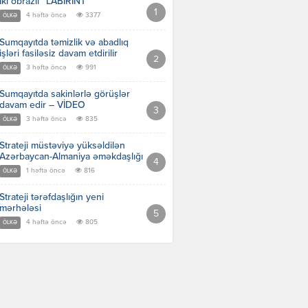
İki obrazlı “LABİRİNT”
4 həftə öncə
3377
ÖLKƏ
Sumqayıtda təmizlik və abadlıq
işləri fasiləsiz davam etdirilir
3 həftə öncə
991
ÖLKƏ
Sumqayıtda sakinlərlə görüşlər
davam edir – VİDEO
3 həftə öncə
835
ÖLKƏ
Strateji müstəviyə yüksəldilən
Azərbaycan-Almaniya əməkdaşlığı
1 həftə öncə
816
ÖLKƏ
Strateji tərəfdaşlığın yeni
mərhələsi
4 həftə öncə
805
ÖLKƏ