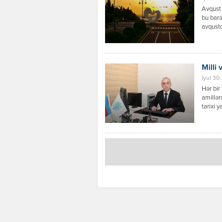
“Müttəf
Avqust 
bu barə
avqustd
yerlərd
miqdarı
günləri
Milli 
İyul 30,
Hər bir
amillər
tarixi 
ki, Azə
vasitəs
mübariz