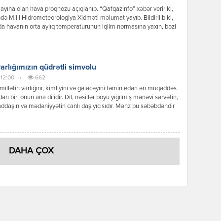
iqlik münasibətləri […]
ayına olan hava proqnozu açıqlanıb. “Qafqazinfo” xəbər verir ki,
də Milli Hidrometeorologiya Xidməti məlumat yayıb. Bildirilib ki,
a havanın orta aylıq temperaturunun iqlim normasına yaxın, bəzi
ə isə bir qədər yüksək olacağı gözlənilir. Aylıq yağıntının
nın əsasən iqlim normasına yaxın olacağı ehtimal olunur. Ayın ilk
ndə ölkə ərazisində əksər rayonlarda əsasən yağmursuz hava […]
varlığımızın qüdrətli simvolu
 12:00
•
662
 millətin varlığını, kimliyini və gələcəyini təmin edən ən müqəddəs
dən biri onun ana dilidir. Dil, nəsillər boyu yığılmış mənəvi sərvətin,
yaddaşın və mədəniyyətin canlı daşıyıcısıdır. Məhz bu səbəbdəndir
rbaycan xalqı üçün dil məsələsi heç vaxt sadəcə bir ünsiyyət
i olmamış, əksinə, müstəqillik və milli özünüdərk uğrunda aparılan
ənin əsas cəbhələrindən birinə […]
DAHA ÇOX