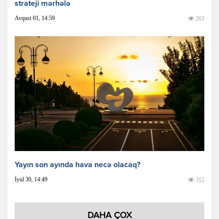
strateji mərhələ
Avqust 01, 14:59
263
Yayın son ayında hava necə olacaq?
İyul 30, 14:49
312
DAHA ÇOX