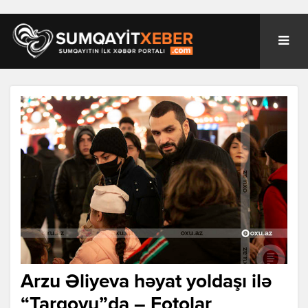
Arzu Əliyeva həyat yoldaşı ilə
“Tarqovu”da – Fotolar