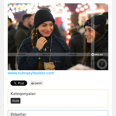
www.sumqayitxeber.com
ÇAP ET
Kateqoriyalar:
ÖLKƏ
Etiketlər: