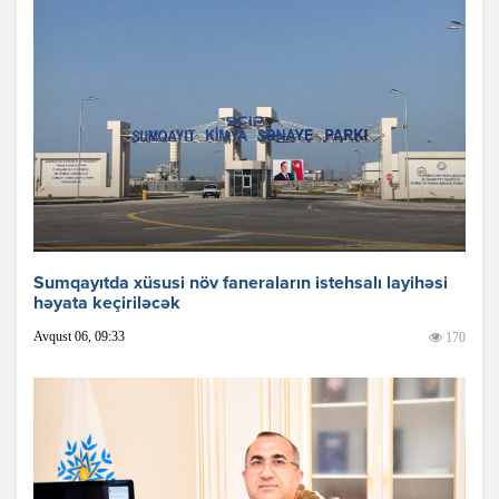
Sumqayıtda xüsusi növ faneraların istehsalı layihəsi
həyata keçiriləcək
Avqust 06, 09:33
170