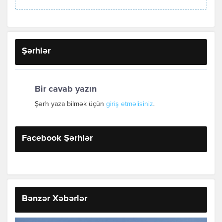
Şərhlər
Bir cavab yazın
Şərh yaza bilmək üçün
giriş etməlisiniz
.
Facebook Şərhlər
Bənzər Xəbərlər