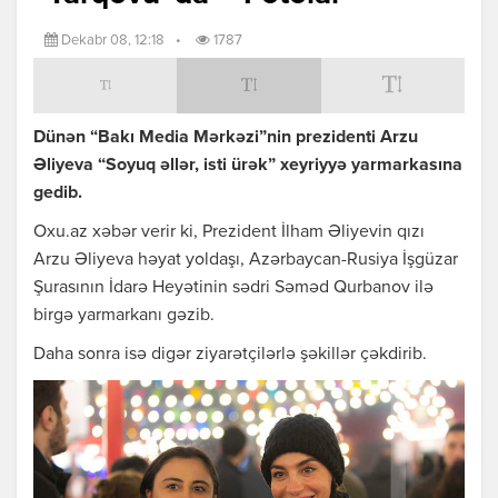
Dekabr 08, 12:18
•
1787
Dünən “Bakı Media Mərkəzi”nin prezidenti Arzu
Əliyeva “Soyuq əllər, isti ürək” xeyriyyə yarmarkasına
gedib.
Oxu.az xəbər verir ki, Prezident İlham Əliyevin qızı
Arzu Əliyeva həyat yoldaşı, Azərbaycan-Rusiya İşgüzar
Şurasının İdarə Heyətinin sədri Səməd Qurbanov ilə
birgə yarmarkanı gəzib.
Daha sonra isə digər ziyarətçilərlə şəkillər çəkdirib.