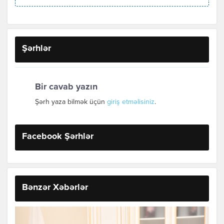
Şərhlər
Bir cavab yazın
Şərh yaza bilmək üçün
giriş etməlisiniz
.
Facebook Şərhlər
Bənzər Xəbərlər