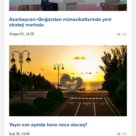
Azərbaycan–Qırğızıstan münasibətlərində yeni
strateji mərhələ
Avqust 01, 14:59
244
Yayın son ayında hava necə olacaq?
İyul 30, 14:49
298