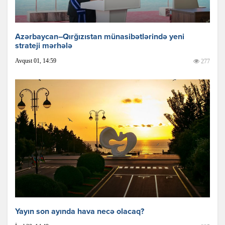
Azərbaycan–Qırğızıstan münasibətlərində yeni
strateji mərhələ
Avqust 01, 14:59
277
Yayın son ayında hava necə olacaq?