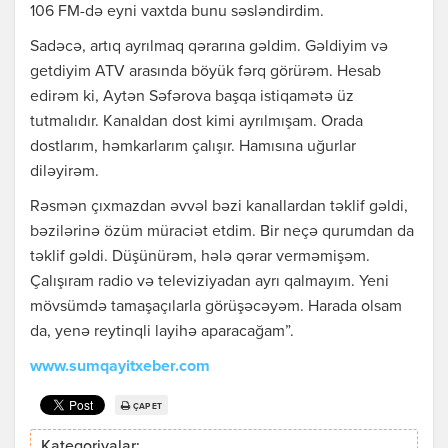
106 FM-də eyni vaxtda bunu səsləndirdim.
Sadəcə, artıq ayrılmaq qərarına gəldim. Gəldiyim və
getdiyim ATV arasında böyük fərq görürəm. Hesab
edirəm ki, Aytən Səfərova başqa istiqamətə üz
tutmalıdır. Kanaldan dost kimi ayrılmışam. Orada
dostlarım, həmkarlarım çalışır. Hamısına uğurlar
diləyirəm.
Rəsmən çıxmazdan əvvəl bəzi kanallardan təklif gəldi,
bəzilərinə özüm müraciət etdim. Bir neçə qurumdan da
təklif gəldi. Düşünürəm, hələ qərar verməmişəm.
Çalışıram radio və televiziyadan ayrı qalmayım. Yeni
mövsümdə tamaşaçılarla görüşəcəyəm. Harada olsam
da, yenə reytinqli layihə aparacağam”.
www.sumqayitxeber.com
ÇAP ET
Kateqoriyalar: