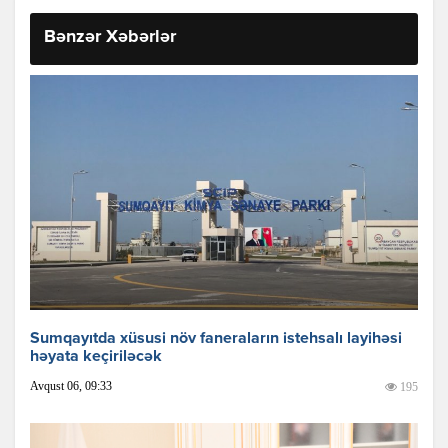
Bənzər Xəbərlər
Sumqayıtda xüsusi növ faneraların istehsalı layihəsi
həyata keçiriləcək
Avqust 06, 09:33
195