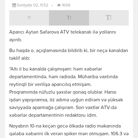
Sentyabr 02, 11:52
•
1006
Aparıcı Aytən Səfərova ATV telekanalı ilə yollarını
ayırıb.
Bu haqda o, açıqlamasında bildirib ki, bir neçə kanaldan
təklif alıb:
“Altı il bu kanalda çalışmışam: həm xəbərlər
departamentində, həm radioda. Müharibə vaxtında
reytinqli bir verilişə aparıcılıq etmişəm.
Proqramımda nüfuzlu şəxslər qonaq olublar. Hansı
işdən yapışıramsa, öz adıma uyğun edirəm və yüksək
səviyyədə aparmağa çalışıram. Son vaxtlar ATV-də
xəbərlər departamentinin redaktoru idim.
Noyabrın 10-na keçən gecə ölkədə radio məkanında
qələbə xəbərini ilk verən spiker mən olmuşam. 106.3 və