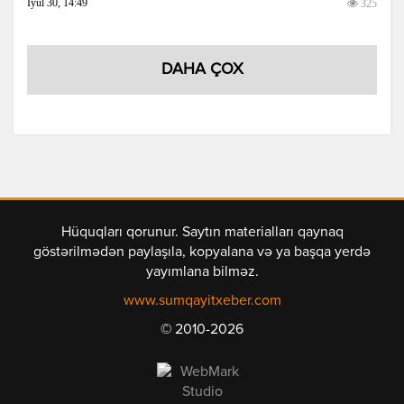
İyul 30, 14:49
325
DAHA ÇOX
Hüquqları qorunur. Saytın materialları qaynaq
göstərilmədən paylaşıla, kopyalana və ya başqa yerdə
yayımlana bilməz.
www.sumqayitxeber.com
© 2010-2026