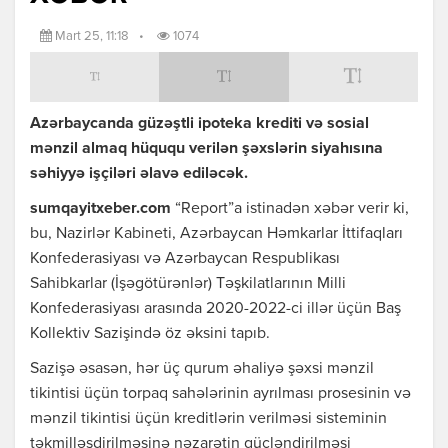
Mart 25, 11:18
•
1074
Azərbaycanda güzəştli ipoteka krediti və sosial
mənzil almaq hüququ verilən şəxslərin siyahısına
səhiyyə işçiləri əlavə ediləcək.
sumqayitxeber.com
“Report”a istinadən xəbər verir ki,
bu, Nazirlər Kabineti, Azərbaycan Həmkarlar İttifaqları
Konfederasiyası və Azərbaycan Respublikası
Sahibkarlar (İşəgötürənlər) Təşkilatlarının Milli
Konfederasiyası arasında 2020-2022-ci illər üçün Baş
Kollektiv Sazişində öz əksini tapıb.
Sazişə əsasən, hər üç qurum əhaliyə şəxsi mənzil
tikintisi üçün torpaq sahələrinin ayrılması prosesinin və
mənzil tikintisi üçün kreditlərin verilməsi sisteminin
təkmilləşdirilməsinə nəzarətin gücləndirilməsi