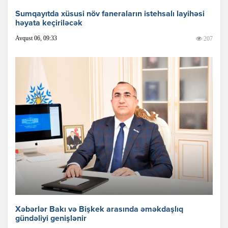
Sumqayıtda xüsusi növ faneraların istehsalı layihəsi
həyata keçiriləcək
Avqust 06, 09:33
207
Xəbərlər Bakı və Bişkek arasında əməkdaşlıq
gündəliyi genişlənir