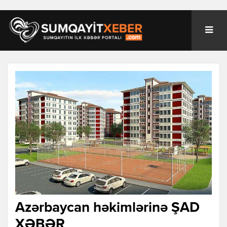
Azərbaycan həkimlərinə ŞAD
XƏBƏR