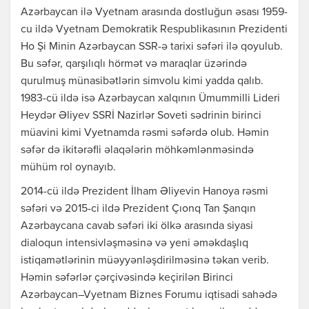
Azərbaycan ilə Vyetnam arasında dostluğun əsası 1959-
cu ildə Vyetnam Demokratik Respublikasının Prezidenti
Ho Şi Minin Azərbaycan SSR-ə tarixi səfəri ilə qoyulub.
Bu səfər, qarşılıqlı hörmət və maraqlar üzərində
qurulmuş münasibətlərin simvolu kimi yadda qalıb.
1983-cü ildə isə Azərbaycan xalqının Ümummilli Lideri
Heydər Əliyev SSRİ Nazirlər Soveti sədrinin birinci
müavini kimi Vyetnamda rəsmi səfərdə olub. Həmin
səfər də ikitərəfli əlaqələrin möhkəmlənməsində
mühüm rol oynayıb.
2014-cü ildə Prezident İlham Əliyevin Hanoya rəsmi
səfəri və 2015-ci ildə Prezident Çıonq Tan Şanqın
Azərbaycana cavab səfəri iki ölkə arasında siyasi
dialoqun intensivləşməsinə və yeni əməkdaşlıq
istiqamətlərinin müəyyənləşdirilməsinə təkan verib.
Həmin səfərlər çərçivəsində keçirilən Birinci
Azərbaycan–Vyetnam Biznes Forumu iqtisadi sahədə