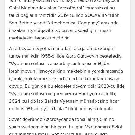
1981-ci ildə yaradılan və ilk baş direktoru azərbaycanlı
Cəlal Məmmədov olan “VesoPetrol” müəssisəsi bu
tarixi bağların rəmzidir. 2019-cu ildə SOCAR ilə “Binh
Son Refinery and Petrochemical Company” arasında
imzalanmış müqavilə isə bu əməkdaşlığın müasir
mərhələsini təcəssüm etdirir.
Azərbaycan–Vyetnam mədəni əlaqələri də zəngin
tarixə malikdir. 1955-ci ildə Qara Qarayevin bəstələdiyi
“Vyetnam süitası” və azərbaycanlı rejissor Əjdər
İbrahimovun Hanoyda kino məktəbinin yaradılmasında
iştirakı, xalqlarımız arasında mədəni körpülərin əsasını
qoyub. Bu gün də bu əlaqələr davam edir. 2023-cü ildə
“Vyetnam süitası”nın premyerası Hanoyda keçirilib,
2024-cü ildə isə Bakıda Vyetnam müharibəsinə həsr
edilmiş “Əfsanə yaradanlar” filmi nümayiş olunub.
Sovet dövründə Azərbaycanda təhsil almış 5 minə
yaxın vyetnamlıdan bir çoxu bu gün Vyetnamın dövlət
qurumlarında məsul vəzifələr tutur. 2015-ci ildə