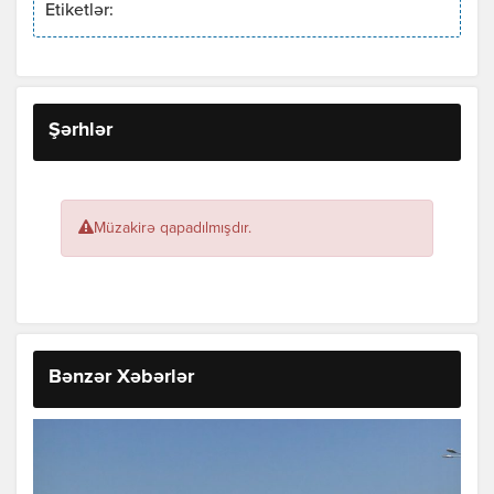
Etiketlər:
Şərhlər
Müzakirə qapadılmışdır.
Bənzər Xəbərlər