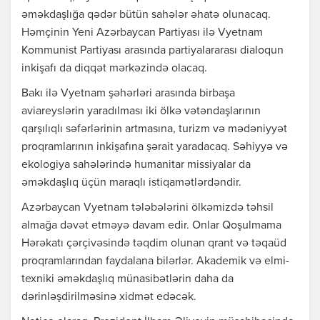
əməkdaşlığa qədər bütün sahələr əhatə olunacaq.
Həmçinin Yeni Azərbaycan Partiyası ilə Vyetnam
Kommunist Partiyası arasında partiyalararası dialoqun
inkişafı da diqqət mərkəzində olacaq.
Bakı ilə Vyetnam şəhərləri arasında birbaşa
aviareyslərin yaradılması iki ölkə vətəndaşlarının
qarşılıqlı səfərlərinin artmasına, turizm və mədəniyyət
proqramlarının inkişafına şərait yaradacaq. Səhiyyə və
ekologiya sahələrində humanitar missiyalar da
əməkdaşlıq üçün maraqlı istiqamətlərdəndir.
Azərbaycan Vyetnam tələbələrini ölkəmizdə təhsil
almağa dəvət etməyə davam edir. Onlar Qoşulmama
Hərəkatı çərçivəsində təqdim olunan qrant və təqaüd
proqramlarından faydalana bilərlər. Akademik və elmi-
texniki əməkdaşlıq münasibətlərin daha da
dərinləşdirilməsinə xidmət edəcək.