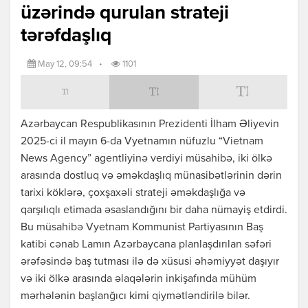
üzərində qurulan strateji
tərəfdaşlıq
May 12, 09:54
•
1101
Azərbaycan Respublikasının Prezidenti İlham Əliyevin
2025-ci il mayın 6-da Vyetnamın nüfuzlu “Vietnam
News Agency” agentliyinə verdiyi müsahibə, iki ölkə
arasında dostluq və əməkdaşlıq münasibətlərinin dərin
tarixi köklərə, çoxşaxəli strateji əməkdaşlığa və
qarşılıqlı etimada əsaslandığını bir daha nümayiş etdirdi.
Bu müsahibə Vyetnam Kommunist Partiyasının Baş
katibi cənab Lamın Azərbaycana planlaşdırılan səfəri
ərəfəsində baş tutması ilə də xüsusi əhəmiyyət daşıyır
və iki ölkə arasında əlaqələrin inkişafında mühüm
mərhələnin başlanğıcı kimi qiymətləndirilə bilər.