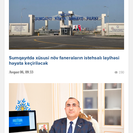
Sumqayıtda xüsusi növ faneraların istehsalı layihəsi
həyata keçiriləcək
Avqust 06, 09:33
190