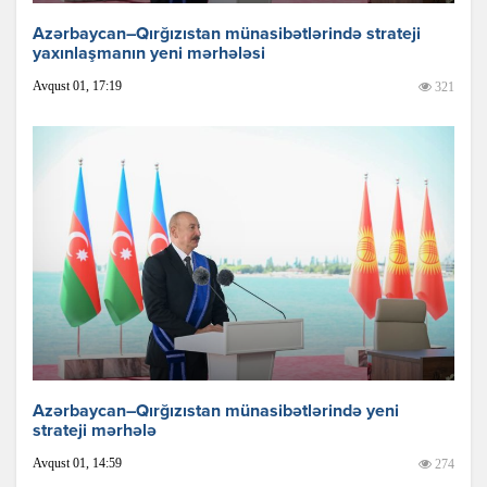
Azərbaycan–Qırğızıstan münasibətlərində strateji
yaxınlaşmanın yeni mərhələsi
Avqust 01, 17:19
321
Azərbaycan–Qırğızıstan münasibətlərində yeni
strateji mərhələ
Avqust 01, 14:59
274