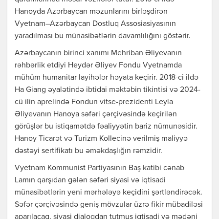
Hanoyda Azərbaycan məzunlarını birləşdirən
Vyetnam–Azərbaycan Dostluq Assosiasiyasının
yaradılması bu münasibətlərin davamlılığını göstərir.
Azərbaycanın birinci xanımı Mehriban Əliyevanın
rəhbərlik etdiyi Heydər Əliyev Fondu Vyetnamda
mühüm humanitar layihələr həyata keçirir. 2018-ci ildə
Ha Giang əyalətində ibtidai məktəbin tikintisi və 2024-
cü ilin aprelində Fondun vitse-prezidenti Leyla
Əliyevanın Hanoya səfəri çərçivəsində keçirilən
görüşlər bu istiqamətdə fəaliyyətin bariz nümunəsidir.
Hanoy Ticarət və Turizm Kollecinə verilmiş maliyyə
dəstəyi sertifikatı bu əməkdaşlığın rəmzidir.
Vyetnam Kommunist Partiyasının Baş katibi cənab
Lamın qarşıdan gələn səfəri siyasi və iqtisadi
münasibətlərin yeni mərhələyə keçidini şərtləndirəcək.
Səfər çərçivəsində geniş mövzular üzrə fikir mübadiləsi
aparılacaq, siyasi dialoqdan tutmuş iqtisadi və mədəni