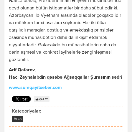
Nəticə olaraq, Prezident İlham Əliyevin müsahibəsində
qeyd olunan bütün istiqamətlər bir daha sübut edir ki,
Azərbaycan ilə Vyetnam arasında əlaqələr çoxşaxəlidir
və möhkəm tarixi əsaslara söykənir. Hər iki ölkə
qarşılıqlı maraqlar, dostluq və əməkdaşlıq prinsipləri
əsasında münasibətləri daha da inkişaf etdirmək
niyyətindədir. Gələcəkdə bu münasibətlərin daha da
dərinləşməsi və konkret layihələrlə zənginləşməsi
gözlənilir.
Arif Qafarov,
Hacı Zeynalabdin qəsəbə Ağsaqqallar Şurasının sədri
www.sumqayitxeber.com
ÇAP ET
Kateqoriyalar:
ÖLKƏ