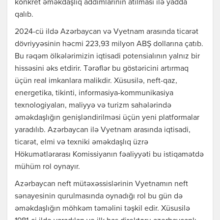
konkret əməkdaşlıq addımlarının atılması ilə yadda
qalıb.
2024-cü ildə Azərbaycan və Vyetnam arasında ticarət
dövriyyəsinin həcmi 223,93 milyon ABŞ dollarına çatıb.
Bu rəqəm ölkələrimizin iqtisadi potensialının yalnız bir
hissəsini əks etdirir. Tərəflər bu göstəricini artırmaq
üçün real imkanlara malikdir. Xüsusilə, neft-qaz,
energetika, tikinti, informasiya-kommunikasiya
texnologiyaları, maliyyə və turizm sahələrində
əməkdaşlığın genişləndirilməsi üçün yeni platformalar
yaradılıb. Azərbaycan ilə Vyetnam arasında iqtisadi,
ticarət, elmi və texniki əməkdaşlıq üzrə
Hökumətlərarası Komissiyanın fəaliyyəti bu istiqamətdə
mühüm rol oynayır.
Azərbaycan neft mütəxəssislərinin Vyetnamın neft
sənayesinin qurulmasında oynadığı rol bu gün də
əməkdaşlığın möhkəm təməlini təşkil edir. Xüsusilə