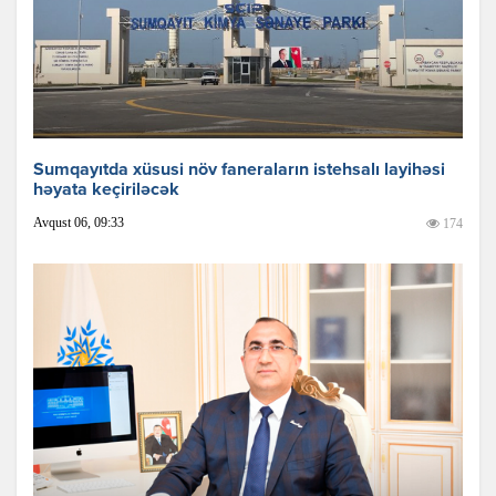
Sumqayıtda xüsusi növ faneraların istehsalı layihəsi
həyata keçiriləcək
Avqust 06, 09:33
174