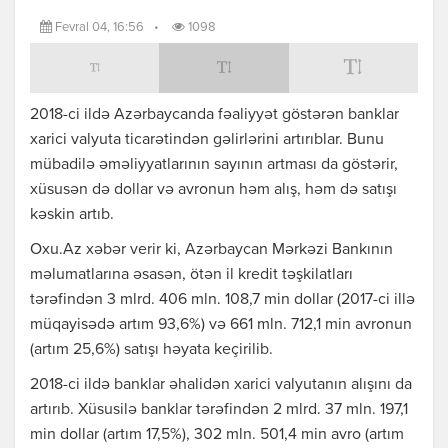
Fevral 04, 16:56
•
1098
2018-ci ildə Azərbaycanda fəaliyyət göstərən banklar
xarici valyuta ticarətindən gəlirlərini artırıblar. Bunu
mübadilə əməliyyatlarının sayının artması da göstərir,
xüsusən də dollar və avronun həm alış, həm də satışı
kəskin artıb.
Oxu.Az xəbər verir ki, Azərbaycan Mərkəzi Bankının
məlumatlarına əsasən, ötən il kredit təşkilatları
tərəfindən 3 mlrd. 406 mln. 108,7 min dollar (2017-ci illə
müqayisədə artım 93,6%) və 661 mln. 712,1 min avronun
(artım 25,6%) satışı həyata keçirilib.
2018-ci ildə banklar əhalidən xarici valyutanın alışını da
artırıb. Xüsusilə banklar tərəfindən 2 mlrd. 37 mln. 197,1
min dollar (artım 17,5%), 302 mln. 501,4 min avro (artım