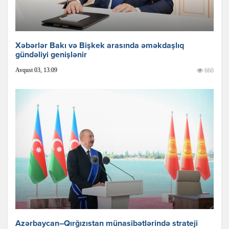
Xəbərlər Bakı və Bişkek arasında əməkdaşlıq
gündəliyi genişlənir
Avqust 03, 13:09
660
Azərbaycan–Qırğızıstan münasibətlərində strateji