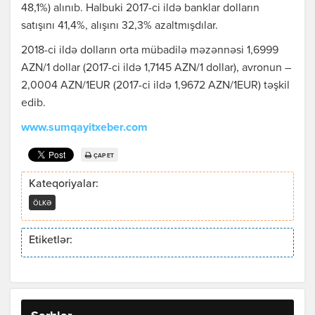
48,1%) alınıb. Halbuki 2017-ci ildə banklar dolların
satışını 41,4%, alışını 32,3% azaltmışdılar.
2018-ci ildə dolların orta mübadilə məzənnəsi 1,6999
AZN/1 dollar (2017-ci ildə 1,7145 AZN/1 dollar), avronun –
2,0004 AZN/1EUR (2017-ci ildə 1,9672 AZN/1EUR) təşkil
edib.
www.sumqayitxeber.com
ÇAP ET
Kateqoriyalar:
ÖLKƏ
Etiketlər: