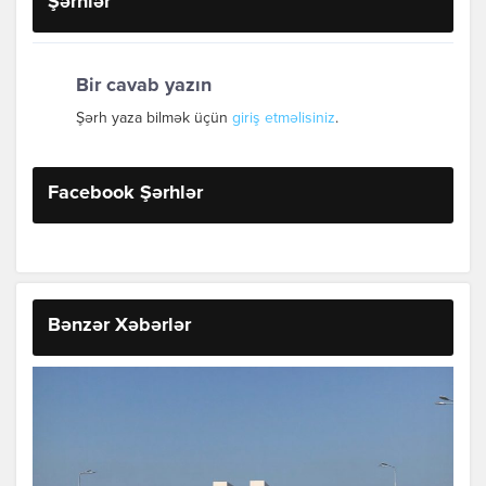
Şərhlər
Bir cavab yazın
Şərh yaza bilmək üçün
giriş etməlisiniz
.
Facebook Şərhlər
Bənzər Xəbərlər