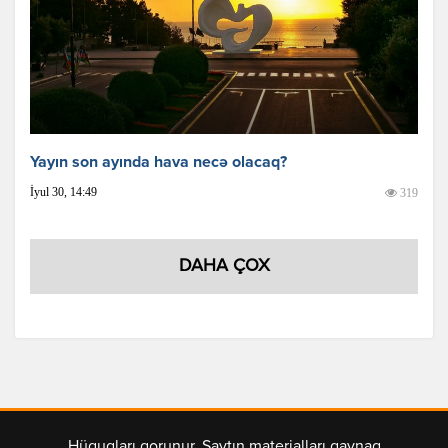
Yayın son ayında hava necə olacaq?
İyul 30, 14:49
319
DAHA ÇOX
Hüquqları qorunur. Saytın materialları qaynaq