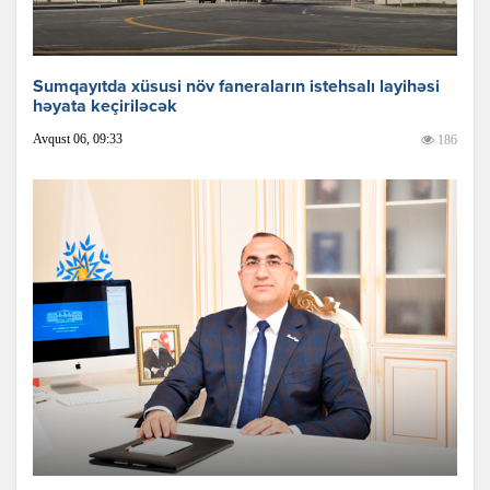
Sumqayıtda xüsusi növ faneraların istehsalı layihəsi
həyata keçiriləcək
Avqust 06, 09:33
186