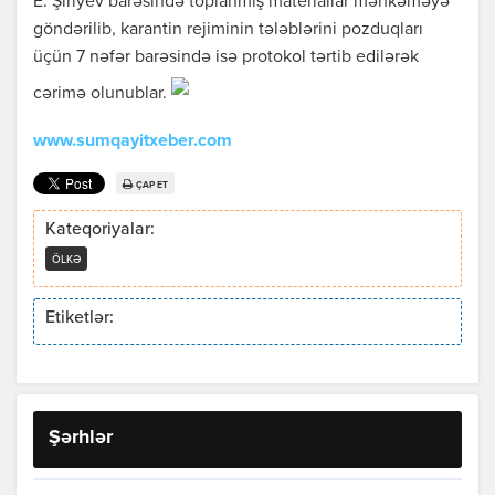
E. Şiriyev barəsində toplanmış materiallar məhkəməyə
göndərilib, karantin rejiminin tələblərini pozduqları
üçün 7 nəfər barəsində isə protokol tərtib edilərək
cərimə olunublar.
www.sumqayitxeber.com
ÇAP ET
Kateqoriyalar:
ÖLKƏ
Etiketlər:
Şərhlər