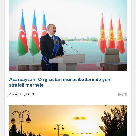
Azərbaycan–Qırğızıstan münasibətlərində yeni
strateji mərhələ
Avqust 01, 14:59
270