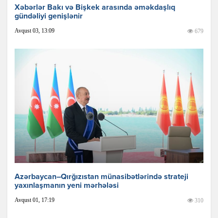
Xəbərlər Bakı və Bişkek arasında əməkdaşlıq
gündəliyi genişlənir
Avqust 03, 13:09
679
Azərbaycan–Qırğızıstan münasibətlərində strateji
yaxınlaşmanın yeni mərhələsi
Avqust 01, 17:19
310