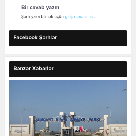
Bir cavab yazın
Şərh yaza bilmək üçün
giriş etməlisiniz
.
Facebook Şərhlər
Bənzər Xəbərlər