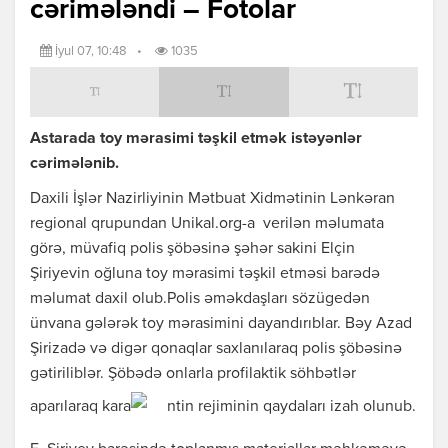
cərimələndi – Fotolar
İyul 07, 10:48
•
1035
Astarada toy mərasimi təşkil etmək istəyənlər
cərimələnib.
Daxili İşlər Nazirliyinin Mətbuat Xidmətinin Lənkəran
regional qrupundan Unikal.org-a verilən məlumata
görə, müvafiq polis şöbəsinə şəhər sakini Elçin
Şiriyevin oğluna toy mərasimi təşkil etməsi barədə
məlumat daxil olub.Polis əməkdaşları sözügedən
ünvana gələrək toy mərasimini dayandırıblar. Bəy Azad
Şirizadə və digər qonaqlar saxlanılaraq polis şöbəsinə
gətiriliblər. Şöbədə onlarla profilaktik söhbətlər
aparılaraq kara
ntin rejiminin qaydaları izah olunub.