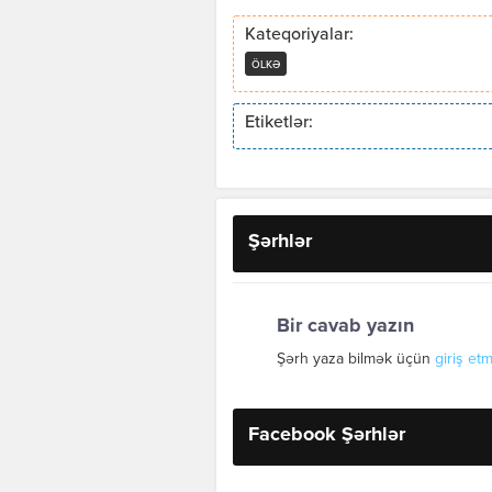
Kateqoriyalar:
ÖLKƏ
Etiketlər:
Şərhlər
Bir cavab yazın
Şərh yaza bilmək üçün
giriş etm
Facebook Şərhlər