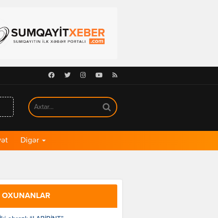
Facebook
Twitter
Instagram
Youtube
RSS
ət
Digər
 OXUNANLAR