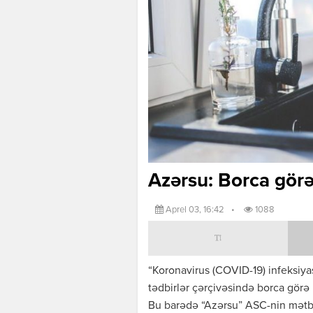
Azərsu: Borca gör
Aprel 03, 16:42
•
1088
“Koronavirus (COVID-19) infeksiya
tədbirlər çərçivəsində borca görə
Bu barədə “Azərsu” ASC-nin mətbua