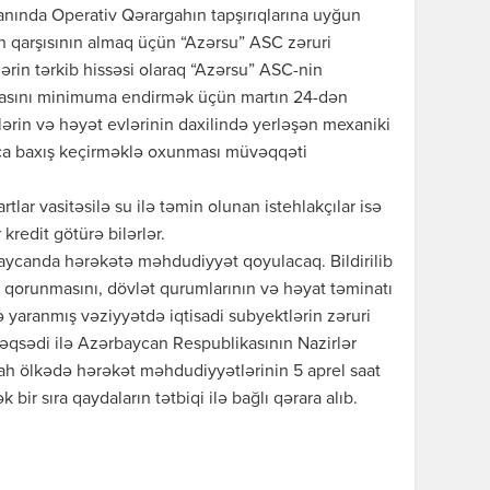
 yanında Operativ Qərargahın tapşırıqlarına uyğun
n qarşısının almaq üçün “Azərsu” ASC zəruri
rlərin tərkib hissəsi olaraq “Azərsu” ASC-nin
əmasını minimuma endirmək üçün martın 24-dən
lərin və həyət evlərinin daxilində yerləşən mexaniki
ğaca baxış keçirməklə oxunması müvəqqəti
rtlar vasitəsilə su ilə təmin olunan istehlakçılar isə
 kredit götürə bilərlər.
baycanda hərəkətə məhdudiyyət qoyulacaq. Bildirilib
n qorunmasını, dövlət qurumlarının və həyat təminatı
lə yaranmış vəziyyətdə iqtisadi subyektlərin zəruri
əqsədi ilə Azərbaycan Respublikasının Nazirlər
ah ölkədə hərəkət məhdudiyyətlərinin 5 aprel saat
ir sıra qaydaların tətbiqi ilə bağlı qərara alıb.