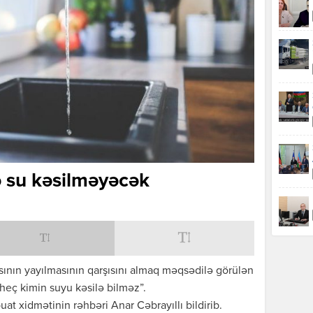
ə su kəsilməyəcək
sının yayılmasının qarşısını almaq məqsədilə görülən
 heç kimin suyu kəsilə bilməz”.
t xidmətinin rəhbəri Anar Cəbrayıllı bildirib.