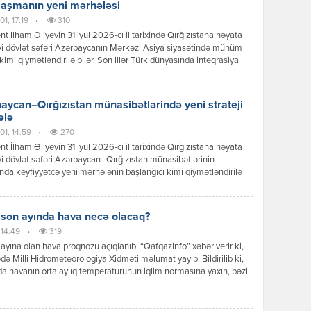
laşmanın yeni mərhələsi
1, 17:19
•
310
nt İlham Əliyevin 31 iyul 2026-cı il tarixində Qırğızıstana həyata
yi dövlət səfəri Azərbaycanın Mərkəzi Asiya siyasətində mühüm
kimi qiymətləndirilə bilər. Son illər Türk dünyasında inteqrasiya
ərinin sürətlənməsi fonunda Bakı ilə Bişkek arasında
ətlər də yeni məzmun qazanır. Dövlət başçılarının görüşü zamanı
 mesajlar və əldə olunan razılaşmalar göstərir ki, iki ölkə siyasi
aycan–Qırğızıstan münasibətlərində yeni strateji
 […]
ələ
01, 14:59
•
270
nt İlham Əliyevin 31 iyul 2026-cı il tarixində Qırğızıstana həyata
yi dövlət səfəri Azərbaycan–Qırğızıstan münasibətlərinin
ında keyfiyyətcə yeni mərhələnin başlanğıcı kimi qiymətləndirilə
Səfər çərçivəsində keçirilən yüksək səviyyəli görüşlər, imzalanan
r, qəbul edilən qərarlar və verilən siyasi mesajlar göstərir ki,
r əməkdaşlığı ənənəvi dostluq münasibətlərindən strateji
 son ayında hava necə olacaq?
qlik səviyyəsinə yüksəltmək əzmindədir. Prezident İlham Əliyevin
 14:49
•
319
iqlik münasibətləri […]
ayına olan hava proqnozu açıqlanıb. “Qafqazinfo” xəbər verir ki,
də Milli Hidrometeorologiya Xidməti məlumat yayıb. Bildirilib ki,
a havanın orta aylıq temperaturunun iqlim normasına yaxın, bəzi
ə isə bir qədər yüksək olacağı gözlənilir. Aylıq yağıntının
nın əsasən iqlim normasına yaxın olacağı ehtimal olunur. Ayın ilk
ndə ölkə ərazisində əksər rayonlarda əsasən yağmursuz hava […]