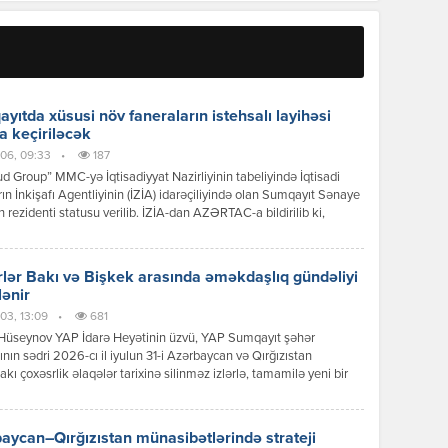
yıtda xüsusi növ faneraların istehsalı layihəsi
a keçiriləcək
06, 09:33
•
187
 Group” MMC-yə İqtisadiyyat Nazirliyinin tabeliyində İqtisadi
ın İnkişafı Agentliyinin (İZİA) idarəçiliyində olan Sumqayıt Sənaye
n rezidenti statusu verilib. İZİA-dan AZƏRTAC-a bildirilib ki,
siya dəyəri 8,2 milyon manat olan xüsusi növ faneraların istehsalı
i çərçivəsində 100-dən çox iş yerinin yaradılması nəzərdə tutulur.
lər Bakı və Bişkek arasında əməkdaşlıq gündəliyi
lənir
03, 13:09
•
681
Hüseynov YAP İdarə Heyətinin üzvü, YAP Sumqayıt şəhər
tının sədri 2026-cı il iyulun 31-i Azərbaycan və Qırğızıstan
akı çoxəsrlik əlaqələr tarixinə silinməz izlərlə, tamamilə yeni bir
 mərhələsinin başlanğıcı kimi əbədi olaraq həkk olundu.
can Respublikasının Prezidenti İlham Əliyevin Qırğız
ikasına reallaşdırdığı bu tarixi səfər sadəcə diplomatik protokol
aycan–Qırğızıstan münasibətlərində strateji
ının icrası deyildi; bu, ortaq köklərə, […]