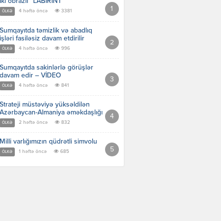
İki obrazlı “LABİRİNT”
4 həftə öncə
3381
ÖLKƏ
Sumqayıtda təmizlik və abadlıq
işləri fasiləsiz davam etdirilir
4 həftə öncə
996
ÖLKƏ
Sumqayıtda sakinlərlə görüşlər
davam edir – VİDEO
4 həftə öncə
841
ÖLKƏ
Strateji müstəviyə yüksəldilən
Azərbaycan-Almaniya əməkdaşlığı
2 həftə öncə
832
ÖLKƏ
Milli varlığımızın qüdrətli simvolu
1 həftə öncə
685
ÖLKƏ