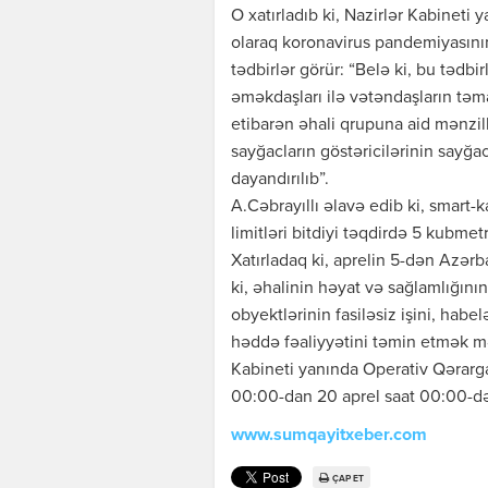
O xatırladıb ki, Nazirlər Kabineti
olaraq koronavirus pandemiyasını
tədbirlər görür: “Belə ki, bu tədbi
əməkdaşları ilə vətəndaşların t
etibarən əhali qrupuna aid mənzil
sayğacların göstəricilərinin say
dayandırılıb”.
A.Cəbrayıllı əlavə edib ki, smart-ka
limitləri bitdiyi təqdirdə 5 kubmetr
Xatırladaq ki, aprelin 5-dən Azər
ki, əhalinin həyat və sağlamlığını
obyektlərinin fasiləsiz işini, habe
həddə fəaliyyətini təmin etmək m
Kabineti yanında Operativ Qərarg
00:00-dan 20 aprel saat 00:00-dək b
www.sumqayitxeber.com
ÇAP ET