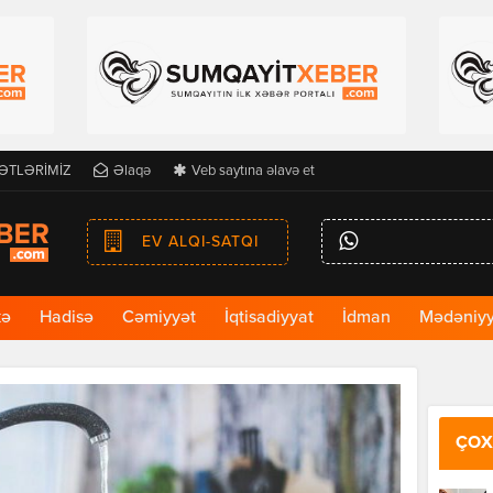
ƏTLƏRİMİZ
Əlaqə
Veb saytına əlavə et
EV ALQI-SATQI
kə
Hadisə
Cəmiyyət
İqtisadiyyat
İdman
Mədəniyy
ÇOX