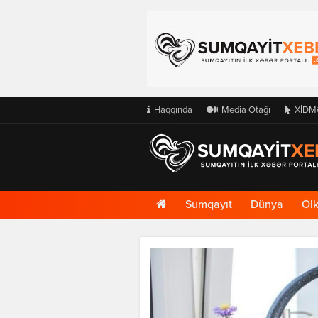
Haqqında
Media Otağı
XİDM
Ana
Sumqayıt
Dünya
Öl
Səhifə