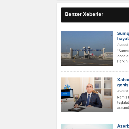
Bənzər Xəbərlər
Sumqa
həyat
Avqust 
“Samvud
Zonalar
Parkını
investi
layihəs
Xəbər
geniş
Avqust 
Ramiz 
təşkila
arasınd
inkişaf
Azərbay
Respubl
Azərb
qaydalar