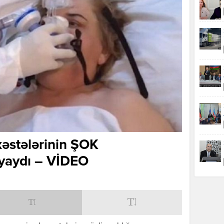
xəstələrinin ŞOK
aydı – VİDEO