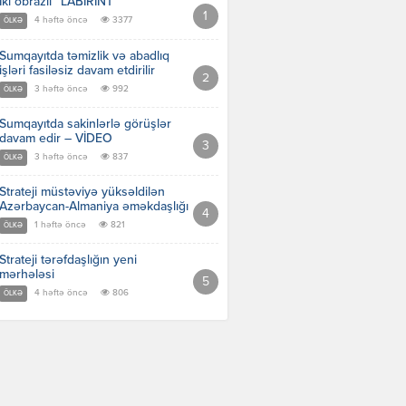
İki obrazlı “LABİRİNT”
4 həftə öncə
3377
ÖLKƏ
Sumqayıtda təmizlik və abadlıq
işləri fasiləsiz davam etdirilir
3 həftə öncə
992
ÖLKƏ
Sumqayıtda sakinlərlə görüşlər
davam edir – VİDEO
3 həftə öncə
837
ÖLKƏ
Strateji müstəviyə yüksəldilən
Azərbaycan-Almaniya əməkdaşlığı
1 həftə öncə
821
ÖLKƏ
Strateji tərəfdaşlığın yeni
mərhələsi
4 həftə öncə
806
ÖLKƏ