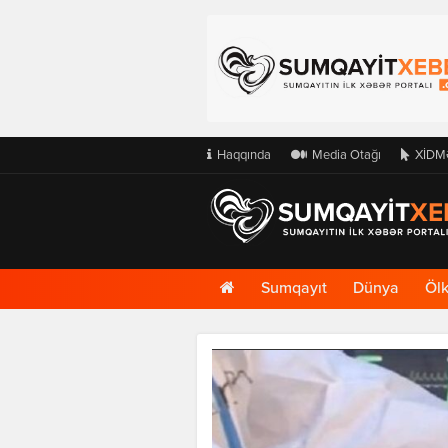
Haqqında
Media Otağı
XİDM
Ana
Sumqayıt
Dünya
Öl
Səhifə