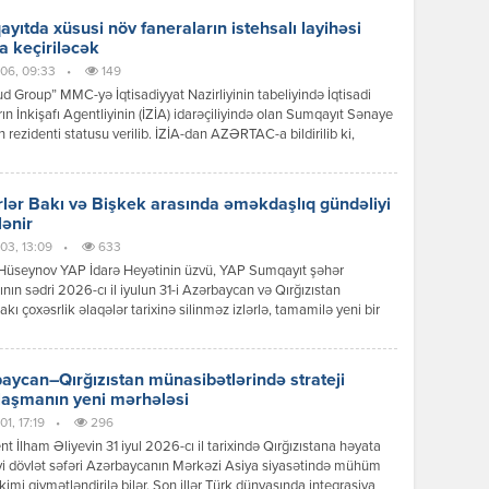
yıtda xüsusi növ faneraların istehsalı layihəsi
a keçiriləcək
06, 09:33
•
149
 Group” MMC-yə İqtisadiyyat Nazirliyinin tabeliyində İqtisadi
ın İnkişafı Agentliyinin (İZİA) idarəçiliyində olan Sumqayıt Sənaye
n rezidenti statusu verilib. İZİA-dan AZƏRTAC-a bildirilib ki,
siya dəyəri 8,2 milyon manat olan xüsusi növ faneraların istehsalı
i çərçivəsində 100-dən çox iş yerinin yaradılması nəzərdə tutulur.
lər Bakı və Bişkek arasında əməkdaşlıq gündəliyi
lənir
03, 13:09
•
633
Hüseynov YAP İdarə Heyətinin üzvü, YAP Sumqayıt şəhər
tının sədri 2026-cı il iyulun 31-i Azərbaycan və Qırğızıstan
akı çoxəsrlik əlaqələr tarixinə silinməz izlərlə, tamamilə yeni bir
 mərhələsinin başlanğıcı kimi əbədi olaraq həkk olundu.
can Respublikasının Prezidenti İlham Əliyevin Qırğız
ikasına reallaşdırdığı bu tarixi səfər sadəcə diplomatik protokol
aycan–Qırğızıstan münasibətlərində strateji
ının icrası deyildi; bu, ortaq köklərə, […]
laşmanın yeni mərhələsi
1, 17:19
•
296
nt İlham Əliyevin 31 iyul 2026-cı il tarixində Qırğızıstana həyata
yi dövlət səfəri Azərbaycanın Mərkəzi Asiya siyasətində mühüm
kimi qiymətləndirilə bilər. Son illər Türk dünyasında inteqrasiya