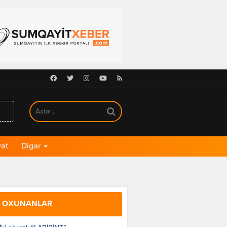
Facebook
Twitter
Instagram
Youtube
RSS
ət
Digər
 OXUNANLAR