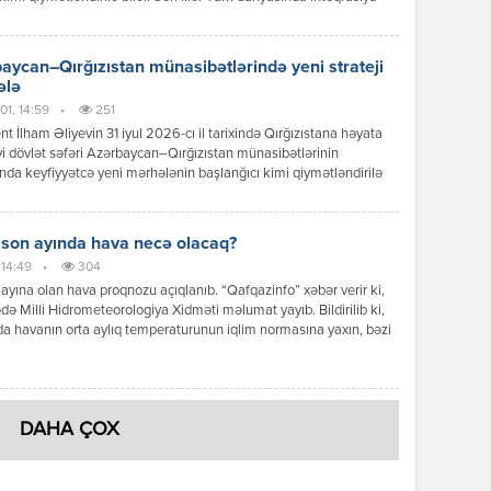
ərinin sürətlənməsi fonunda Bakı ilə Bişkek arasında
ətlər də yeni məzmun qazanır. Dövlət başçılarının görüşü zamanı
 mesajlar və əldə olunan razılaşmalar göstərir ki, iki ölkə siyasi
aycan–Qırğızıstan münasibətlərində yeni strateji
 […]
ələ
01, 14:59
•
251
nt İlham Əliyevin 31 iyul 2026-cı il tarixində Qırğızıstana həyata
yi dövlət səfəri Azərbaycan–Qırğızıstan münasibətlərinin
ında keyfiyyətcə yeni mərhələnin başlanğıcı kimi qiymətləndirilə
Səfər çərçivəsində keçirilən yüksək səviyyəli görüşlər, imzalanan
r, qəbul edilən qərarlar və verilən siyasi mesajlar göstərir ki,
r əməkdaşlığı ənənəvi dostluq münasibətlərindən strateji
 son ayında hava necə olacaq?
qlik səviyyəsinə yüksəltmək əzmindədir. Prezident İlham Əliyevin
 14:49
•
304
iqlik münasibətləri […]
ayına olan hava proqnozu açıqlanıb. “Qafqazinfo” xəbər verir ki,
də Milli Hidrometeorologiya Xidməti məlumat yayıb. Bildirilib ki,
a havanın orta aylıq temperaturunun iqlim normasına yaxın, bəzi
ə isə bir qədər yüksək olacağı gözlənilir. Aylıq yağıntının
nın əsasən iqlim normasına yaxın olacağı ehtimal olunur. Ayın ilk
ndə ölkə ərazisində əksər rayonlarda əsasən yağmursuz hava […]
DAHA ÇOX