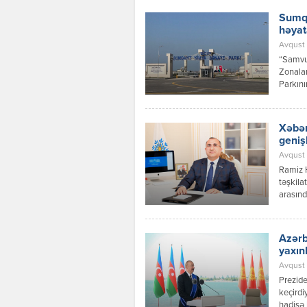
Sumqa
həyat
Avqust 
“Samvud
Zonalar
Parkını
investi
layihəs
Xəbər
geniş
Avqust 
Ramiz 
təşkila
arasınd
inkişaf
Azərbay
Respubl
Azərb
qaydalar
yaxın
Avqust 0
Prezide
keçirdi
hadisə 