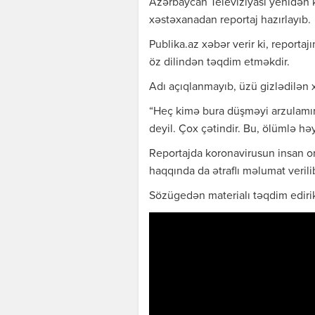
Azərbaycan Televiziyası yenidən k
xəstəxanadan reportaj hazırlayıb.
Publika.az xəbər verir ki, reporta
öz dilindən təqdim etməkdir.
Adı açıqlanmayıb, üzü gizlədilən xə
“Heç kimə bura düşməyi arzulamır
deyil. Çox çətindir. Bu, ölümlə hə
Reportajda koronavirusun insan or
haqqında da ətraflı məlumat verili
Sözügedən materialı təqdim ediri