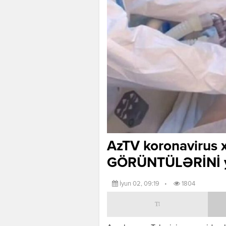
AzTV koronavirus 
GÖRÜNTÜLƏRİNİ y
İyun 02, 09:19
•
1804