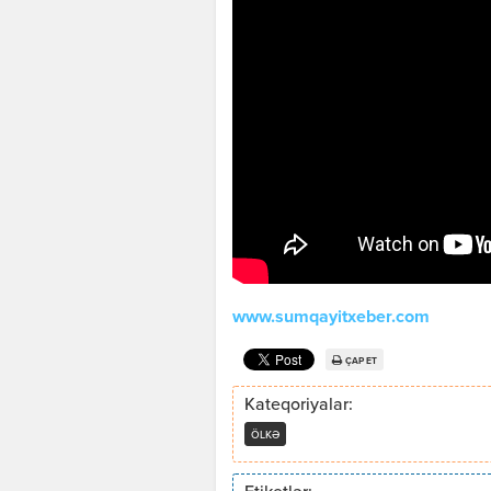
www.sumqayitxeber.com
ÇAP ET
Kateqoriyalar:
ÖLKƏ