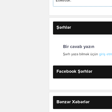
Etiketlər:
Şərhlər
Bir cavab yazın
Şərh yaza bilmək üçün
giriş etm
Facebook Şərhlər
Bənzər Xəbərlər