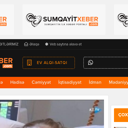
ƏTLƏRİMİZ
Əlaqə
Veb saytına əlavə et
EV ALQI-SATQI
kə
Hadisə
Cəmiyyət
İqtisadiyyat
İdman
Mədəniyy
ÇOX