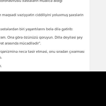
oronaviruslu xəstələrin müalicə aldığı
jın məqsədi vəziyyətin ciddiliyini yoluxmuş şəxslərin
stələrdən biri yaşantılarını belə dilə gətirib:
am. Ona görə özünüzü qoruyun. Dillə deyiləsi şey
yat arasında mücadilədir”.
qanizminə necə təsir etməsi, onu sıradan çıxarması
b.
k.