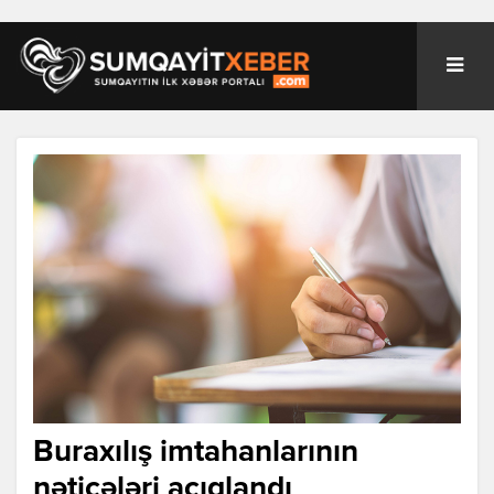
Buraxılış imtahanlarının
nəticələri açıqlandı