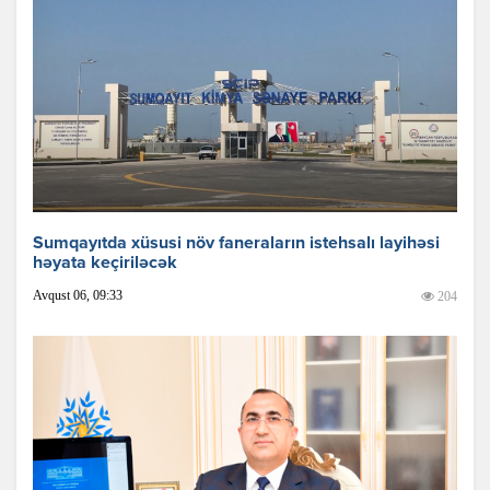
Sumqayıtda xüsusi növ faneraların istehsalı layihəsi
həyata keçiriləcək
Avqust 06, 09:33
204