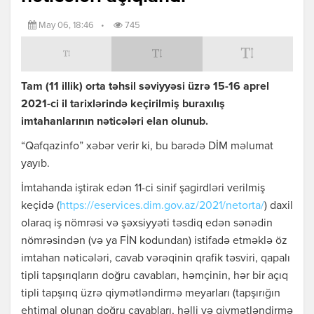
May 06, 18:46
•
745
Tam (11 illik) orta təhsil səviyyəsi üzrə 15-16 aprel
2021-ci il tarixlərində keçirilmiş buraxılış
imtahanlarının nəticələri elan olunub.
“Qafqazinfo” xəbər verir ki, bu barədə DİM məlumat
yayıb.
İmtahanda iştirak edən 11-ci sinif şagirdləri verilmiş
keçidə (
https://eservices.dim.gov.az/2021/netorta/
) daxil
olaraq iş nömrəsi və şəxsiyyəti təsdiq edən sənədin
nömrəsindən (və ya FİN kodundan) istifadə etməklə öz
imtahan nəticələri, cavab vərəqinin qrafik təsviri, qapalı
tipli tapşırıqların doğru cavabları, həmçinin, hər bir açıq
tipli tapşırıq üzrə qiymətləndirmə meyarları (tapşırığın
ehtimal olunan doğru cavabları, həlli və qiymətləndirmə