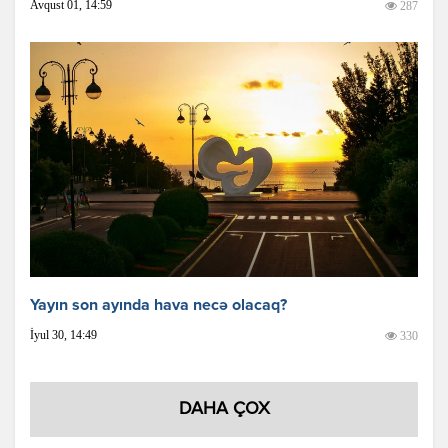
Avqust 01, 14:59
287
Yayın son ayında hava necə olacaq?
İyul 30, 14:49
330
DAHA ÇOX