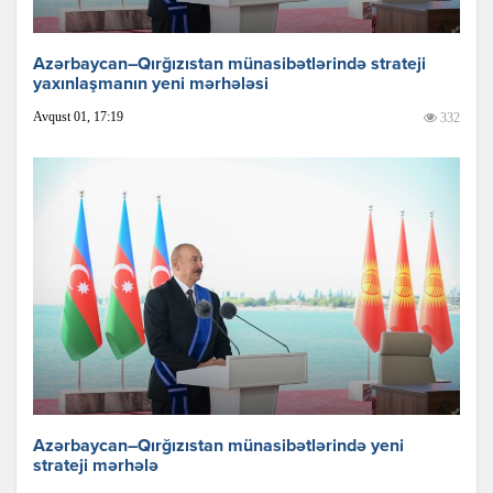
Azərbaycan–Qırğızıstan münasibətlərində strateji
yaxınlaşmanın yeni mərhələsi
Avqust 01, 17:19
332
Azərbaycan–Qırğızıstan münasibətlərində yeni
strateji mərhələ