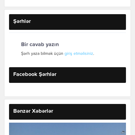
Şərhlər
Bir cavab yazın
Şərh yaza bilmək üçün
giriş etməlisiniz
.
Facebook Şərhlər
Bənzər Xəbərlər