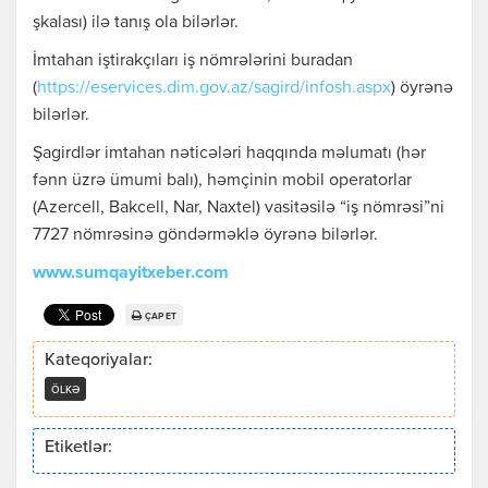
şkalası) ilə tanış ola bilərlər.
İmtahan iştirakçıları iş nömrələrini buradan
(
https://eservices.dim.gov.az/sagird/infosh.aspx
) öyrənə
bilərlər.
Şagirdlər imtahan nəticələri haqqında məlumatı (hər
fənn üzrə ümumi balı), həmçinin mobil operatorlar
(Azercell, Bakcell, Nar, Naxtel) vasitəsilə “iş nömrəsi”ni
7727 nömrəsinə göndərməklə öyrənə bilərlər.
www.sumqayitxeber.com
ÇAP ET
Kateqoriyalar:
ÖLKƏ
Etiketlər: