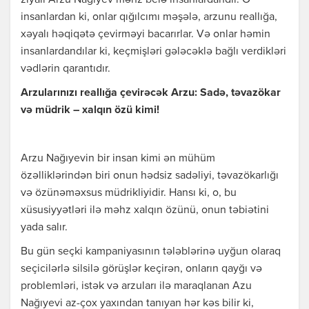
ziyalı Arzu Nağıyev məhz belə insanlardandır. O
insanlardan ki, onlar qığılcımı məşələ, arzunu reallığa,
xəyalı həqiqətə çevirməyi bacarırlar. Və onlar həmin
insanlardandılar ki, keçmişləri gələcəklə bağlı verdikləri
vədlərin qarantıdır.
Arzularınızı reallığa çevirəcək Arzu: Sadə, təvazökar
və müdrik – xalqın özü kimi!
Arzu Nağıyevin bir insan kimi ən mühüm
özəlliklərindən biri onun hədsiz sadəliyi, təvazökarlığı
və özünəməxsus müdrikliyidir. Hansı ki, o, bu
xüsusiyyətləri ilə məhz xalqın özünü, onun təbiətini
yada salır.
Bu gün seçki kampaniyasının tələblərinə uyğun olaraq
seçicilərlə silsilə görüşlər keçirən, onların qayğı və
problemləri, istək və arzuları ilə maraqlanan Azu
Nağıyevi az-çox yaxından tanıyan hər kəs bilir ki,