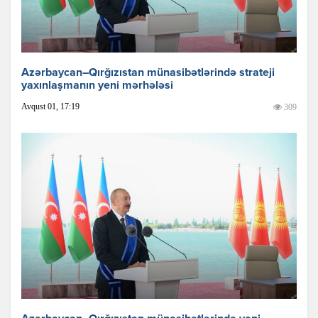
Azərbaycan–Qırğızıstan münasibətlərində strateji
yaxınlaşmanın yeni mərhələsi
Avqust 01, 17:19
309