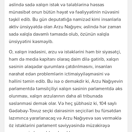
əslində sadə xalqın istək və tələblərinə həssas
münasibət onun bütün həyat və fəaliyyətinin nüvəsini
təşkil edib. Bu gün deputatlığa namizəd kimi insanlarla
aktiv ünsiyyətdə olan Arzu Nağıyev, əslində hər zaman
sadə xalqla davamlı təmasda olub, özünün xalqla
ünsiyyətini kəsməyib.
O, xalqın iradəsini, arzu və istəklərini həm bir siyasətçi,
həm də media kapitanı olaraq daim dilə gətirib, xalqın
səsinin əlaqədar qurumlara çatdırılmasını, insanları
narahat edən problemlərin ictimaiyyiləşməsini və
həllini təmin edib. Bu isə o deməkdir ki, Arzu Nağıyevin
parlamentdə təmsilçiliyi xalqın səsinin parlamentdə əks
olunması, xalqın arzularının daha ali tribunada
səslənməsi demək olar. Və heç şübhəsiz ki, 104 saylı
Gədəbəy-Tovuz seçki dairəsinin seçiciləri bu fürsətdən
lazımınca yararlanacaq və Arzu Nağıyevə səs verməklə
öz istəklərini parlament səviyyəsində müzakirəyə