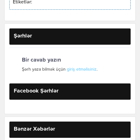
Etiketlər:
Şərhlər
Bir cavab yazın
Şərh yaza bilmək üçün
giriş etməlisiniz
.
Facebook Şərhlər
Bənzər Xəbərlər