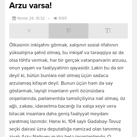
Arzu varsa!
Yanvar 26, 10:32
•
1095
Ölkəsinin inkişafını görmək, xalqının sosial rifahının
yüksəlişinə şahid olmaq, bu inkişaf və tərəqqiyə az da
olsa töhfə vermək, hər bir gerçək vətənpərvərin arzusu,
onun yaşam və fəaliyyətinin qayəsidir. Lakin bu da sirr
deyil ki, bütün bunlara nail olmaq üçün sadəcə
arzulamaq kifayət deyil. Bunun üçün həm də səy
göstərmək, layiqli insanların yerli özünüidarə
orqanlarında, parlamentdə təmsilçiliyinə nail olmaq, öz
ağlı, zəkası, idarəetmə bacarığı ilə xalqa xeyir verə
biləcək insanlara daha geniş fəaliyyət meydanı
yaratmaq lazımdır. Hansı ki, 104 saylı Gədəbəy-Tovuz
seçki dairəsi üzrə deputatlığa namizəd olan tanınmış