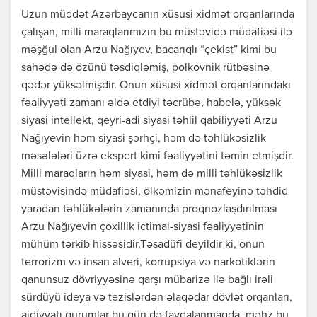
Uzun müddət Azərbaycanın xüsusi xidmət orqanlarında
çalışan, milli maraqlarımızın bu müstəvidə müdafiəsi ilə
məşğul olan Arzu Nağıyev, bacarıqlı “çekist” kimi bu
sahədə də özünü təsdiqləmiş, polkovnik rütbəsinə
qədər yüksəlmişdir. Onun xüsusi xidmət orqanlarındakı
fəaliyyəti zamanı əldə etdiyi təcrübə, habelə, yüksək
siyasi intellekt, qeyri-adi siyasi təhlil qabiliyyəti Arzu
Nağıyevin həm siyasi şərhçi, həm də təhlükəsizlik
məsələləri üzrə ekspert kimi fəaliyyətini təmin etmişdir.
Milli maraqların həm siyasi, həm də milli təhlükəsizlik
müstəvisində müdafiəsi, ölkəmizin mənafeyinə təhdid
yaradan təhlükələrin zamanında proqnozlaşdırılması
Arzu Nağıyevin çoxillik ictimai-siyasi fəaliyyətinin
mühüm tərkib hissəsidir.Təsadüfi deyildir ki, onun
terrorizm və insan alveri, korrupsiya və narkotiklərin
qanunsuz dövriyyəsinə qarşı mübarizə ilə bağlı irəli
sürdüyü ideya və tezislərdən əlaqədar dövlət orqanları,
aidiyyatı qurumlar bu gün də faydalanmaqda, məhz bu