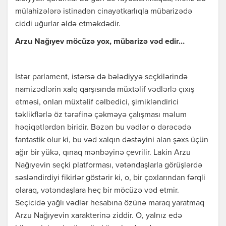
mülahizələrə istinadən cinayətkarlıqla mübarizədə
ciddi uğurlar əldə etməkdədir.
Arzu Nağıyev möcüzə yox, mübarizə vəd edir…
Istər parlament, istərsə də bələdiyyə seçkilərində
namizədlərin xalq qarşısında müxtəlif vədlərlə çıxış
etməsi, onları müxtəlif cəlbedici, şirnikləndirici
təklikflərlə öz tərəfinə çəkməyə çalışması məlum
həqiqətlərdən biridir. Bəzən bu vədlər o dərəcədə
fantastik olur ki, bu vəd xalqın dəstəyini alan şəxs üçün
ağır bir yükə, qınaq mənbəyinə çevrilir. Lakin Arzu
Nağıyevin seçki platforması, vətəndaşlarla görüşlərdə
səsləndirdiyi fikirlər göstərir ki, o, bir çoxlarından fərqli
olaraq, vətəndaşlara heç bir möcüzə vəd etmir.
Seçicidə yağlı vədlər hesabına özünə maraq yaratmaq
Arzu Nağıyevin xarakterinə ziddir. O, yalnız edə