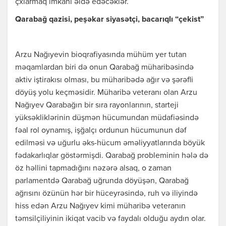
çxıarmaq imkanı əldə edəcəklər.
Qarabağ qazisi, peşəkar siyasətçi, bacarıqlı “çekist”
Arzu Nağıyevin bioqrafiyasında mühüm yer tutan
məqamlardan biri də onun Qarabağ müharibəsində
aktiv iştirakısı olması, bu müharibədə ağır və şərəfli
döyüş yolu keçməsidir. Müharibə veteranı olan Arzu
Nağıyev Qarabağın bir sıra rayonlarının, starteji
yüksəkliklərinin düşmən hücumundan müdafiəsində
fəal rol oynamış, işğalçı ordunun hücumunun dəf
edilməsi və uğurlu əks-hücum əməliyyatlarında böyük
fədakarlıqlar göstərmişdi. Qarabağ probleminin hələ də
öz həllini tapmadığını nəzərə alsaq, o zaman
parlamentdə Qarabağ uğrunda döyüşən, Qarabağ
ağrısını özünün hər bir hüceyrəsində, ruh və iliyində
hiss edən Arzu Nağıyev kimi müharibə veteranın
təmsilçiliyinin ikiqat vacib və faydalı olduğu aydın olar.