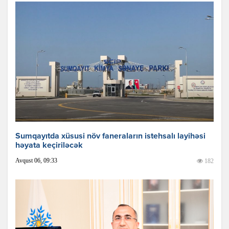
Sumqayıtda xüsusi növ faneraların istehsalı layihəsi
həyata keçiriləcək
Avqust 06, 09:33
182