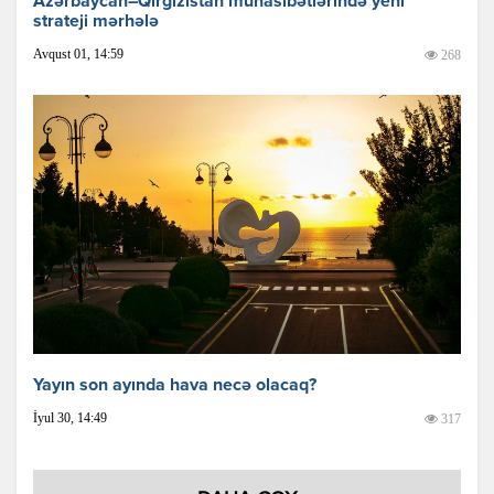
Azərbaycan–Qırğızıstan münasibətlərində yeni
strateji mərhələ
Avqust 01, 14:59
268
Yayın son ayında hava necə olacaq?
İyul 30, 14:49
317