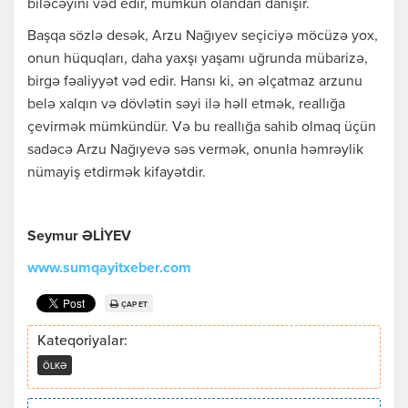
biləcəyini vəd edir, mümkün olandan danışır.
Başqa sözlə desək, Arzu Nağıyev seçiciyə möcüzə yox,
onun hüquqları, daha yaxşı yaşamı uğrunda mübarizə,
birgə fəaliyyət vəd edir. Hansı ki, ən əlçatmaz arzunu
belə xalqın və dövlətin səyi ilə həll etmək, reallığa
çevirmək mümkündür. Və bu reallığa sahib olmaq üçün
sadəcə Arzu Nağıyevə səs vermək, onunla həmrəylik
nümayiş etdirmək kifayətdir.
Seymur ƏLİYEV
www.sumqayitxeber.com
ÇAP ET
Kateqoriyalar:
ÖLKƏ