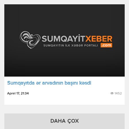
Sumqayıtda ər arvadının başını kəsdi
Aprel 17, 21:34
1452
DAHA ÇOX