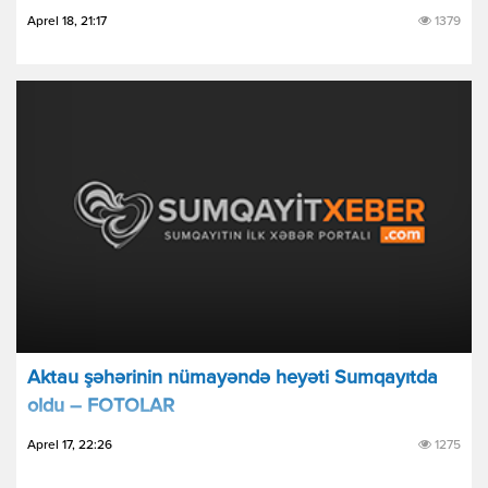
Aprel 18, 21:17
1379
Aktau şəhərinin nümayəndə heyəti Sumqayıtda
oldu – FOTOLAR
Aprel 17, 22:26
1275