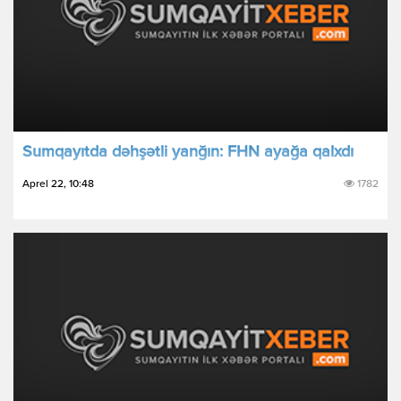
Sumqayıtda dəhşətli yanğın: FHN ayağa qalxdı
Aprel 22, 10:48
1782