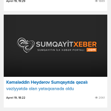
Aprel 19, 19:29
1889
Kəmaləddin Heydərov Sumqayıtda qəzalı
vəziyyətdə olan yataqxanada oldu
Aprel 19, 18:22
2061