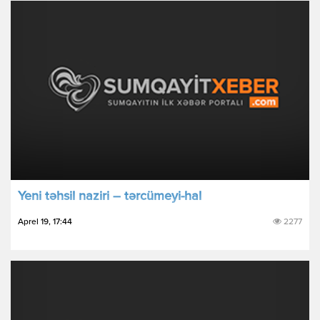
Yeni təhsil naziri – tərcümeyi-hal
Aprel 19, 17:44
2277