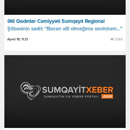
Əlil Qadınlar Cəmiyyəti Sumqayıt Regional
Şöbəsinin sədri: “Bəzən əlil olmağıma sevinirəm…”
Aprel 19, 11:21
2283