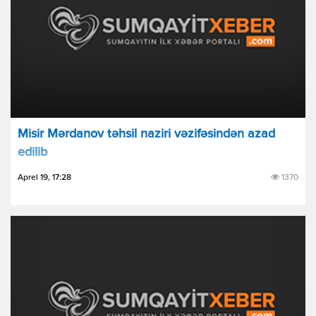
Misir Mərdanov təhsil naziri vəzifəsindən azad
edilib
Aprel 19, 17:28
1370