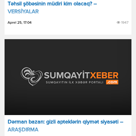
Təhsil şöbəsinin müdiri kim olacaq? –
VERSİYALAR
Aprel 25, 17:04
1947
Dərman bazarı: gizli apteklərin qiymət siyasəti –
ARAŞDIRMA