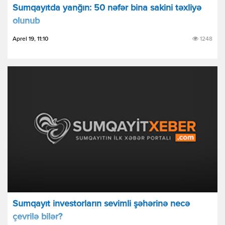
Sumqayıtda yanğın: 50 nəfər bina sakini təxliyə
olunub
Aprel 19, 11:10
1248
Sumqayıt investorların sevimli şəhərinə necə
çevrilə bilər?