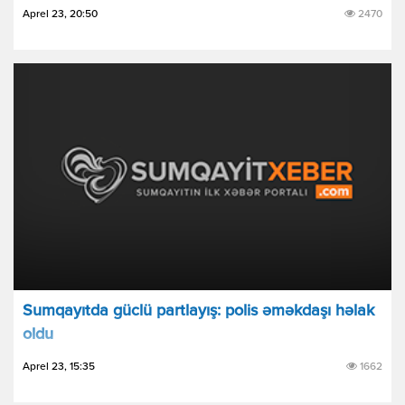
Aprel 23, 20:50
2470
Sumqayıtda güclü partlayış: polis əməkdaşı həlak
oldu
Aprel 23, 15:35
1662