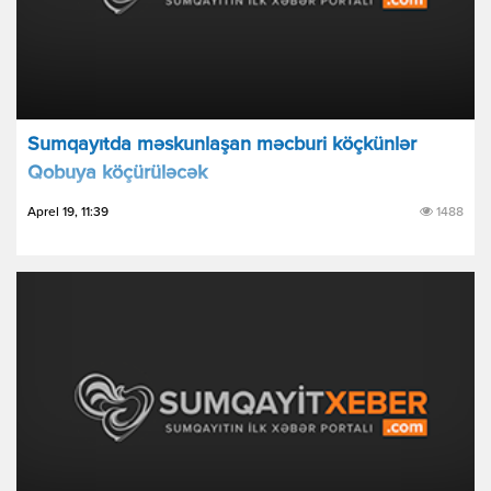
Sumqayıtda məskunlaşan məcburi köçkünlər
Qobuya köçürüləcək
Aprel 19, 11:39
1488