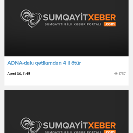
ADNA-dakı qətliamdan 4 il ötür
Aprel 30, 11:45
1757