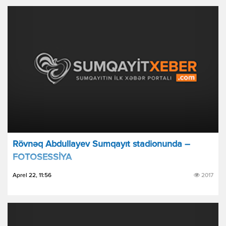
Rövnəq Abdullayev Sumqayıt stadionunda –
FOTOSESSİYA
Aprel 22, 11:56
2017