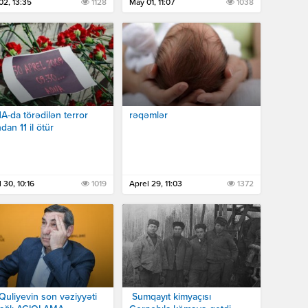
02, 13:35
1128
May 01, 11:07
1038
-da törədilən terror
rəqəmlər
ndan 11 il ötür
 30, 10:16
1019
Aprel 29, 11:03
1372
 Quliyevin son vəziyyəti
Sumqayıt kimyaçısı