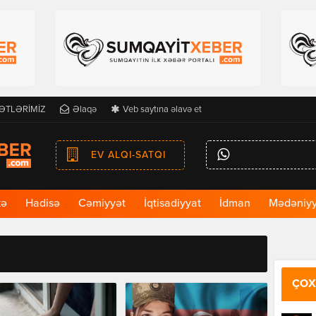
ƏTLƏRİMİZ
Əlaqə
Veb saytına əlavə et
EV ALQI-SATQI
kə
Hadisə
Cəmiyyət
İqtisadiyyat
İdman
Mədəniyy
ÇOX