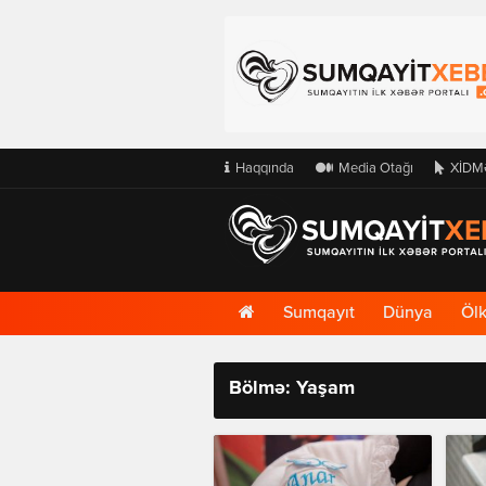
Haqqında
Media Otağı
XİDM
Ana
Sumqayıt
Dünya
Öl
Səhifə
Bölmə: Yaşam