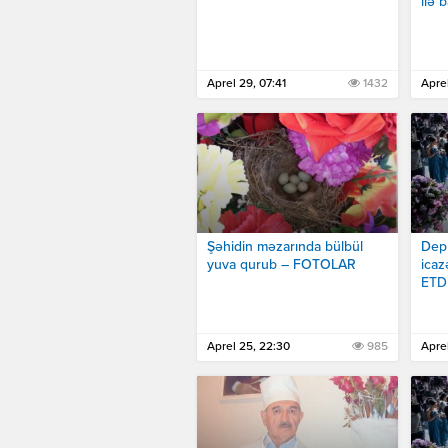
ilə 
Aprel 29, 07:41
1432
Aprel
Şəhidin məzarında bülbül
Depu
yuva qurub – FOTOLAR
icaz
ETD
Aprel 25, 22:30
985
Aprel