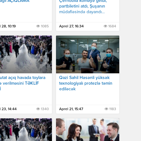
bağlı AÇIQLAMA
Çernobıla köməyə getdi,
partbiletini atdı, Şuşanın
müdafiəsində dayandı…
 28, 10:19
1085
Aprel 27, 16:34
1684
tat açıq havada toylara
Qazi Sahil Həsənli yüksək
ə verilməsini TƏKLİF
texnologiyalı protezlə təmin
İ
ediləcək
 23, 14:44
1340
Aprel 21, 15:47
1183