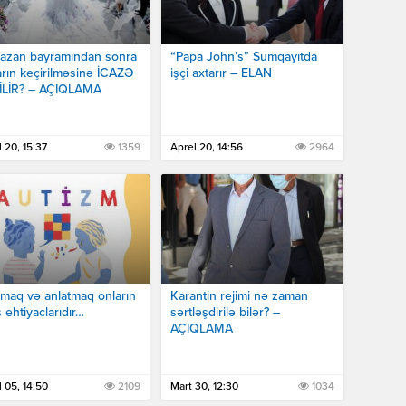
azan bayramından sonra
“Papa John’s” Sumqayıtda
arın keçirilməsinə İCAZƏ
işçi axtarır – ELAN
İLİR? – AÇIQLAMA
 20, 15:37
1359
Aprel 20, 14:56
2964
maq və anlatmaq onların
Karantin rejimi nə zaman
 ehtiyaclarıdır…
sərtləşdirilə bilər? –
AÇIQLAMA
 05, 14:50
2109
Mart 30, 12:30
1034