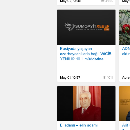
May 02, 13:48
4186
May 
Rusiyada yaşayan
ADNA
azərbaycanlılarla bağlı VACİB
aktı
YENİLİK: 10 il müddətinə…
May 01, 10:57
1011
Aprel
El adamı – elin adamı
Arif