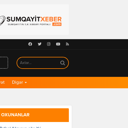
Facebook
Twitter
Instagram
Youtube
RSS
ət
Digər
 OXUNANLAR