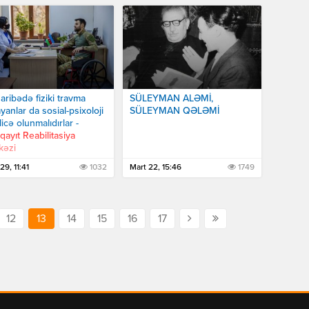
ribədə fiziki travma
SÜLEYMAN ALƏMİ,
yanlar da sosial-psixoloji
SÜLEYMAN QƏLƏMİ
icə olunmalıdırlar -
ayıt Reabilitasiya
kəzi
29, 11:41
1032
Mart 22, 15:46
1749
12
13
14
15
16
17