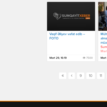
Vaqif Əliyev vəfat edib –
Müha
FOTO
alma
müal
Sumq
Mər
Mart 29, 16:19
7500
Mart 
9
10
11