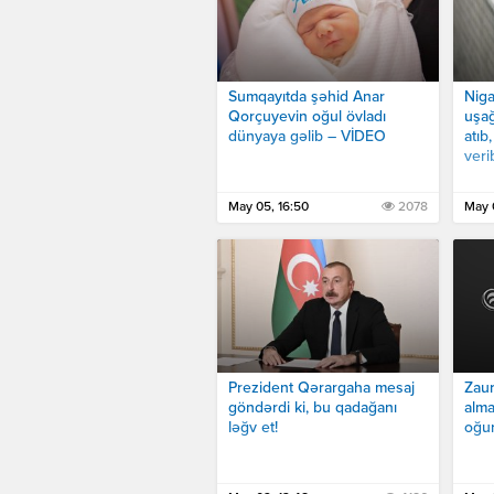
Sumqayıtda şəhid Anar
Niga
Qorçuyevin oğul övladı
uşağ
dünyaya gəlib – VİDEO
atıb
ver
May 05, 16:50
2078
May 
Prezident Qərargaha mesaj
Zaur
göndərdi ki, bu qadağanı
alm
ləğv et!
oğur