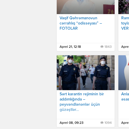
Vaqif Qəhrəmanovun
Ram
cərrahlıq “odisseyası” –
toyl
FOTOLAR
VER
Aprel 21, 12:18
1843
Aprel
Sərt karantin rejiminin bir
Anla
addımlığında –
əsas
peyvəndlənənlər üçün
güzəştlər…
Aprel 08, 09:23
1094
Aprel