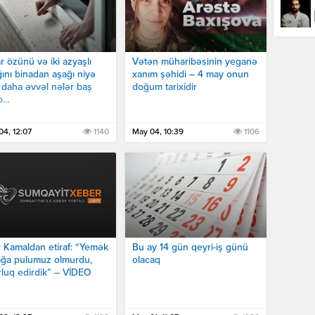
r özünü və iki azyaşlı
Vətən müharibəsinin yeganə
ını binadan aşağı niyə
xanım şəhidi – 4 may onun
, daha əvvəl nələr baş
doğum tarixidir
ib…
04, 12:07
1140
May 04, 10:39
1106
 Kamaldan etiraf: “Yemək
Bu ay 14 gün qeyri-iş günü
ağa pulumuz olmurdu,
olacaq
luq edirdik” – VİDEO