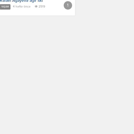
Rafael Ağayevə ağır itki
4 həftə öncə
2519
YAŞAM