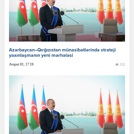
Azərbaycan–Qırğızıstan münasibətlərində strateji
yaxınlaşmanın yeni mərhələsi
Avqust 01, 17:19
332