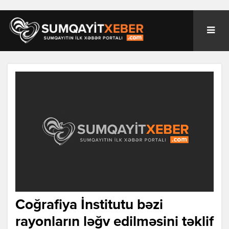
Coğrafiya İnstitutu bəzi
rayonların ləğv edilməsini təklif