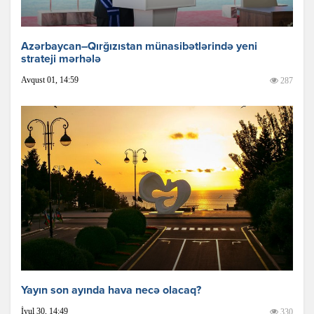
Azərbaycan–Qırğızıstan münasibətlərində yeni
strateji mərhələ
Avqust 01, 14:59
287
Yayın son ayında hava necə olacaq?
İyul 30, 14:49
330