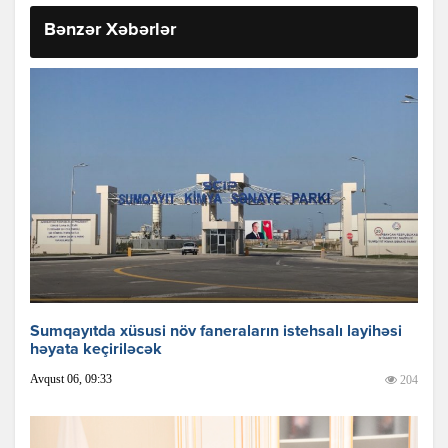
Bənzər Xəbərlər
Sumqayıtda xüsusi növ faneraların istehsalı layihəsi
həyata keçiriləcək
Avqust 06, 09:33
204