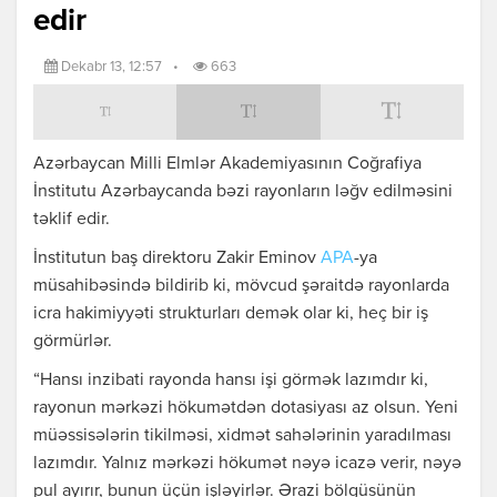
edir
Dekabr 13, 12:57
•
663
Azərbaycan Milli Elmlər Akademiyasının Coğrafiya
İnstitutu Azərbaycanda bəzi rayonların ləğv edilməsini
təklif edir.
İnstitutun baş direktoru Zakir Eminov
APA
-ya
müsahibəsində bildirib ki, mövcud şəraitdə rayonlarda
icra hakimiyyəti strukturları demək olar ki, heç bir iş
görmürlər.
“Hansı inzibati rayonda hansı işi görmək lazımdır ki,
rayonun mərkəzi hökumətdən dotasiyası az olsun. Yeni
müəssisələrin tikilməsi, xidmət sahələrinin yaradılması
lazımdır. Yalnız mərkəzi hökumət nəyə icazə verir, nəyə
pul ayırır, bunun üçün işləyirlər. Ərazi bölgüsünün