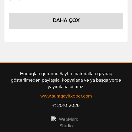
DAHA ÇOX
Hüquqları qorunur. Saytın materialları qaynaq
göstərilmədən paylaşıla, kopyalana və ya başqa yerdə
yayımlana bilməz.
www.sumqayitxeber.com
© 2010-2026