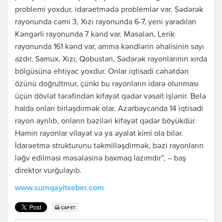
problemi yoxdur, idarəetmədə problemlər var. Sədərək
rayonunda cəmi 3, Xızı rayonunda 6-7, yeni yaradılan
Kəngərli rayonunda 7 kənd var. Məsələn, Lerik
rayonunda 161 kənd var, amma kəndlərin əhalisinin sayı
azdır. Samux, Xızı, Qobustan, Sədərək rayonlarının xırda
bölgüsünə ehtiyac yoxdur. Onlar iqtisadi cəhətdən
özünü doğrultmur, çünki bu rayonların idarə olunması
üçün dövlət tərəfindən kifayət qədər vəsait işlənir. Belə
halda onları birləşdirmək olar. Azərbaycanda 14 iqtisadi
rayon ayrılıb, onların bəziləri kifayət qədər böyükdür.
Həmin rayonlar vilayət və ya əyalət kimi ola bilər.
İdarəetmə strukturunu təkmilləşdirmək, bəzi rayonların
ləğv edilməsi məsələsinə baxmaq lazımdır”, – baş
direktor vurğulayıb.
www.sumqayitxeber.com
ÇAP ET