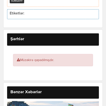
SUMQAYIT
Etiketlər:
Şərhlər
Müzakirə qapadılmışdır.
Bənzər Xəbərlər