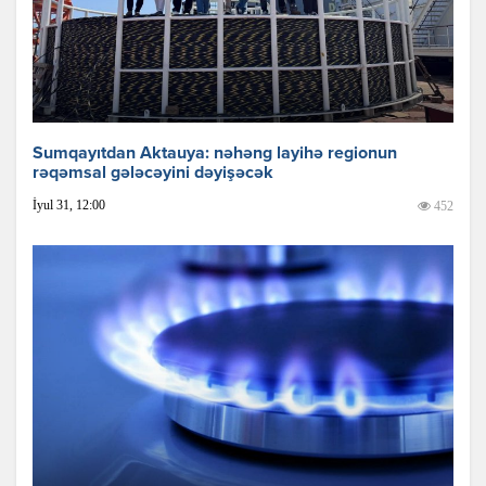
Sumqayıtdan Aktauya: nəhəng layihə regionun
rəqəmsal gələcəyini dəyişəcək
İyul 31, 12:00
452