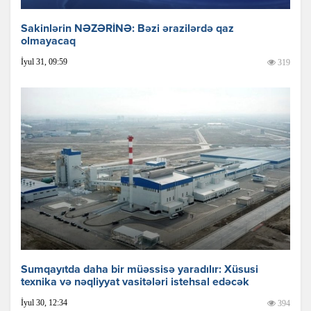
Sakinlərin NƏZƏRİNƏ: Bəzi ərazilərdə qaz
olmayacaq
İyul 31, 09:59
319
Sumqayıtda daha bir müəssisə yaradılır: Xüsusi
texnika və nəqliyyat vasitələri istehsal edəcək
İyul 30, 12:34
394