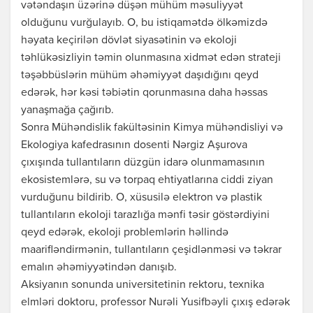
vətəndaşın üzərinə düşən mühüm məsuliyyət
olduğunu vurğulayıb. O, bu istiqamətdə ölkəmizdə
həyata keçirilən dövlət siyasətinin və ekoloji
təhlükəsizliyin təmin olunmasına xidmət edən strateji
təşəbbüslərin mühüm əhəmiyyət daşıdığını qeyd
edərək, hər kəsi təbiətin qorunmasına daha həssas
yanaşmağa çağırıb.
Sonra Mühəndislik fakültəsinin Kimya mühəndisliyi və
Ekologiya kafedrasının dosenti Nərgiz Aşurova
çıxışında tullantıların düzgün idarə olunmamasının
ekosistemlərə, su və torpaq ehtiyatlarına ciddi ziyan
vurduğunu bildirib. O, xüsusilə elektron və plastik
tullantıların ekoloji tarazlığa mənfi təsir göstərdiyini
qeyd edərək, ekoloji problemlərin həllində
maarifləndirmənin, tullantıların çeşidlənməsi və təkrar
emalın əhəmiyyətindən danışıb.
Aksiyanın sonunda universitetinin rektoru, texnika
elmləri doktoru, professor Nurəli Yusifbəyli çıxış edərək