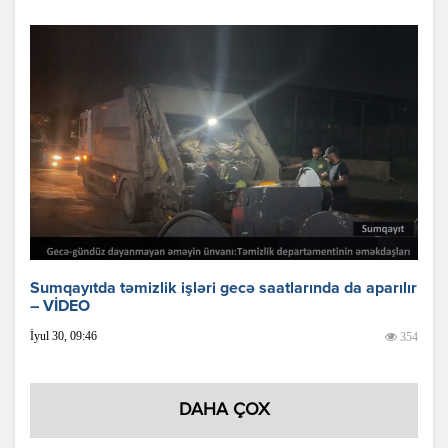
Sumqayıtda təmizlik işləri gecə saatlarında da aparılır
– VİDEO
İyul 30, 09:46
354
DAHA ÇOX