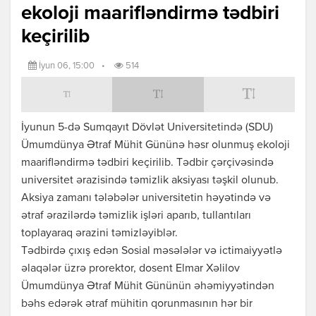
ekoloji maarifləndirmə tədbiri
keçirilib
İyun 06, 15:00
•
514
İyunun 5-də Sumqayıt Dövlət Universitetində (SDU)
Ümumdünya Ətraf Mühit Gününə həsr olunmuş ekoloji
maarifləndirmə tədbiri keçirilib. Tədbir çərçivəsində
universitet ərazisində təmizlik aksiyası təşkil olunub.
Aksiya zamanı tələbələr universitetin həyətində və
ətraf ərazilərdə təmizlik işləri aparıb, tullantıları
toplayaraq ərazini təmizləyiblər.
Tədbirdə çıxış edən Sosial məsələlər və ictimaiyyətlə
əlaqələr üzrə prorektor, dosent Elmar Xəlilov
Ümumdünya Ətraf Mühit Gününün əhəmiyyətindən
bəhs edərək ətraf mühitin qorunmasının hər bir