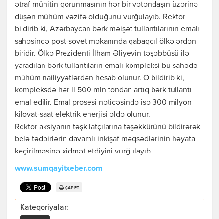
ətraf mühitin qorunmasının hər bir vətəndaşın üzərinə
düşən mühüm vəzifə olduğunu vurğulayıb. Rektor
bildirib ki, Azərbaycan bərk məişət tullantılarının emalı
sahəsində post-sovet məkanında qabaqcıl ölkələrdən
biridir. Ölkə Prezidenti İlham Əliyevin təşəbbüsü ilə
yaradılan bərk tullantıların emalı kompleksi bu sahədə
mühüm nailiyyətlərdən hesab olunur. O bildirib ki,
kompleksdə hər il 500 min tondan artıq bərk tullantı
emal edilir. Emal prosesi nəticəsində isə 300 milyon
kilovat-saat elektrik enerjisi əldə olunur.
Rektor aksiyanın təşkilatçılarına təşəkkürünü bildirərək
belə tədbirlərin davamlı inkişaf məqsədlərinin həyata
keçirilməsinə xidmət etdiyini vurğulayıb.
www.sumqayitxeber.com
ÇAP ET
Kateqoriyalar: