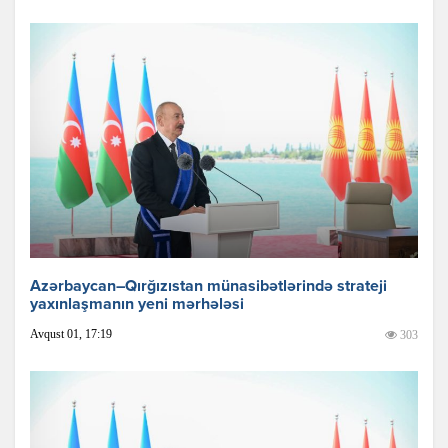
Azərbaycan–Qırğızıstan münasibətlərində strateji
yaxınlaşmanın yeni mərhələsi
Avqust 01, 17:19
303