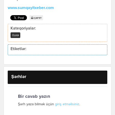
www.sumqayitxeber.com
ÇAP ET
Kateqoriyalar:
ÖLKƏ
Etiketlər:
Şərhlər
Bir cavab yazın
Şərh yaza bilmək üçün
giriş etməlisiniz
.