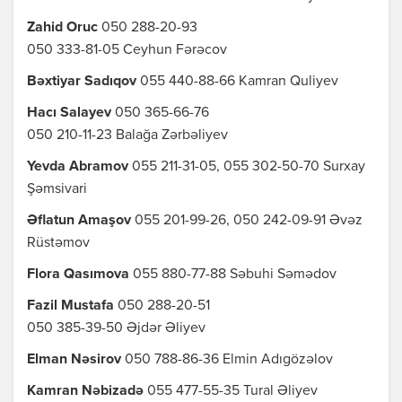
Zahid Oruc
050 288-20-93
050 333-81-05 Ceyhun Fərəcov
Bəxtiyar Sadıqov
055 440-88-66 Kamran Quliyev
Hacı Salayev
050 365-66-76
050 210-11-23 Balağa Zərbəliyev
Yevda Abramov
055 211-31-05, 055 302-50-70 Surxay
Şəmsivari
Əflatun Amaşov
055 201-99-26, 050 242-09-91 Əvəz
Rüstəmov
Flora Qasımova
055 880-77-88 Səbuhi Səmədov
Fazil Mustafa
050 288-20-51
050 385-39-50 Əjdər Əliyev
Elman Nəsirov
050 788-86-36 Elmin Adıgözəlov
Kamran Nəbizadə
055 477-55-35 Tural Əliyev