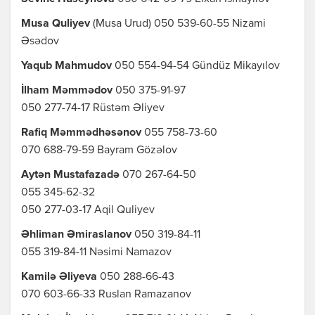
Musa Quliyev
(Musa Urud) 050 539-60-55 Nizami
Əsədov
Yaqub Mahmudov
050 554-94-54 Gündüz Mikayılov
İlham Məmmədov
050 375-91-97
050 277-74-17 Rüstəm Əliyev
Rafiq Məmmədhəsənov
055 758-73-60
070 688-79-59 Bayram Gözəlov
Aytən Mustafazadə
070 267-64-50
055 345-62-32
050 277-03-17 Aqil Quliyev
Əhliman Əmiraslanov
050 319-84-11
055 319-84-11 Nəsimi Namazov
Kamilə Əliyeva
050 288-66-43
070 603-66-33 Ruslan Ramazanov