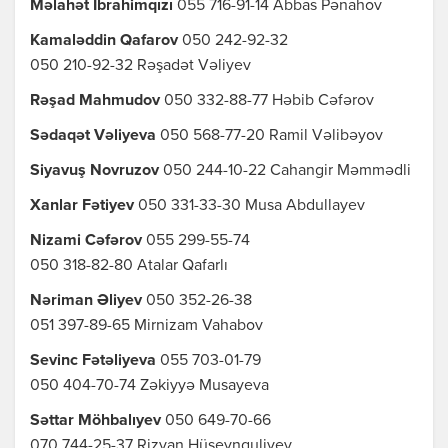
Məlahət İbrahimqızı
055 716-91-14 Abbas Pənahov
Kamaləddin Qafarov
050 242-92-32
050 210-92-32 Rəşadət Vəliyev
Rəşad Mahmudov
050 332-88-77 Həbib Cəfərov
Sədaqət Vəliyeva
050 568-77-20 Ramil Vəlibəyov
Siyavuş Novruzov
050 244-10-22 Cahangir Məmmədli
Xanlar Fətiyev
050 331-33-30 Musa Abdullayev
Nizami Cəfərov
055 299-55-74
050 318-82-80 Atalar Qafarlı
Nəriman Əliyev
050 352-26-38
051 397-89-65 Mirnizam Vahabov
Sevinc Fətəliyeva
055 703-01-79
050 404-70-74 Zəkiyyə Musayeva
Səttar Möhbalıyev
050 649-70-66
070 744-25-37 Rizvan Hüseynquliyev