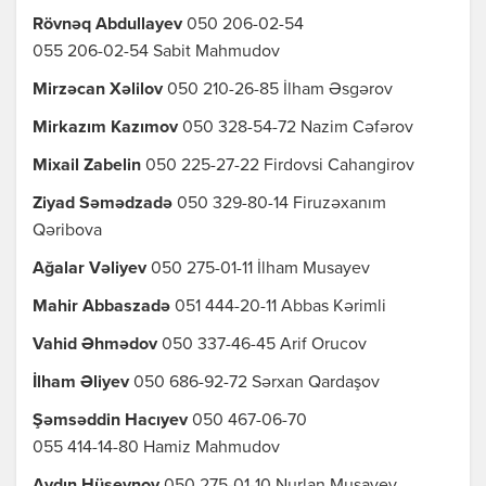
Rövnəq Abdullayev
050 206-02-54
055 206-02-54 Sabit Mahmudov
Mirzəcan Xəlilov
050 210-26-85 İlham Əsgərov
Mirkazım Kazımov
050 328-54-72 Nazim Cəfərov
Mixail Zabelin
050 225-27-22 Firdovsi Cahangirov
Ziyad Səmədzadə
050 329-80-14 Firuzəxanım
Qəribova
Ağalar Vəliyev
050 275-01-11 İlham Musayev
Mahir Abbaszadə
051 444-20-11 Abbas Kərimli
Vahid Əhmədov
050 337-46-45 Arif Orucov
İlham Əliyev
050 686-92-72 Sərxan Qardaşov
Şəmsəddin Hacıyev
050 467-06-70
055 414-14-80 Hamiz Mahmudov