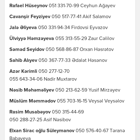
Rafael Hüseynov
051 331-70-99 Ceyhun Ağayev
Cavanşir Feyziyev
050 517-77-41 Akif Salamov
Jalə Əliyeva
050 331-94-34 Firdovsi Eyvazov
Ülviyyə Həmzəyeva
055 313-55-29 Zaur Cəlilov
Səməd Seyidov
050 568-86-87 Orxan Həsrətov
Sahib Alıyev
050 367-77-33 Ədalət Həsənov
Azər Kərimli
050 277-12-70
055 643-34-06 Nadir Muxtarov
Nəsib Məhəməliyev
050 213-62-59 Yusif Mirzəyev
Müslüm Məmmədov
055 703-16-15 Veysəl Veysəlov
Rasim Musabəyov
050 315-44-69
050 288-27-25 Asif Nəsibov
Elxan Sirac oğlu Süleymanov
050 576-40-67 Təranə
Babayeva