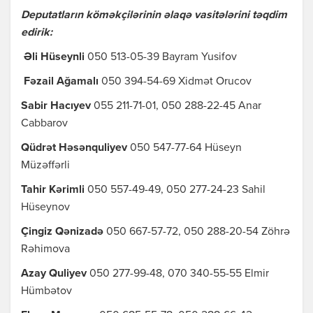
Deputatların köməkçilərinin əlaqə vasitələrini təqdim
edirik:
Əli Hüseynli
050 513-05-39 Bayram Yusifov
Fəzail Ağamalı
050 394-54-69 Xidmət Orucov
Sabir Hacıyev
055 211-71-01, 050 288-22-45 Anar
Cabbarov
Qüdrət Həsənquliyev
050 547-77-64 Hüseyn
Müzəffərli
Tahir Kərimli
050 557-49-49, 050 277-24-23 Sahil
Hüseynov
Çingiz Qənizadə
050 667-57-72, 050 288-20-54 Zöhrə
Rəhimova
Azay Quliyev
050 277-99-48, 070 340-55-55 Elmir
Hümbətov