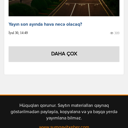
Yayın son ayında hava necə olacaq?
İyul 30, 14:49
309
DAHA ÇOX
Hüquqları qorunur. Saytın materialları qaynaq
göstərilmədən paylaşıla, kopyalana və ya başqa yerdə
yayımlana bilməz.
www.sumqayitxeber.com