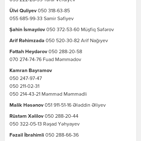
055 222-28-39 Tural Verdiyev
Ülvi Quliyev
050 318-63-85
055 685-99-33 Samir Səfiyev
Şahin İsmayılov
050 372-53-60 Müşfiq Səfərov
Arif Rəhimzadə
050 520-30-82 Arif Nağıyev
Fəttah Heydərov
050 288-20-58
070 274-74-76 Fuad Məmmədov
Kamran Bayramov
050 247-97-47
050 211-02-31
050 214-43-21 Məmməd Məmmədli
Malik Həsənov
051 911-51-16 Ələddin Əliyev
Rüstəm Xəlilov
050 288-20-44
050 322-05-13 Rəşad Yəhyayev
Fəzail İbrahimli
050 288-66-36