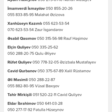
Aydın Hüseynov
050 275-01-10 Nurlan Musayev
İmamverdi İsmayılov
050 855-20-26
055 833-85-95 Məlahət Əzizova
Xanhüseyn Kazımlı
055 623-53-54
070 623-53-54 Zaur İsgəndərov
Əsabil Qasımov
050 315-56-98 Rauf Həşimov
Elçin Quliyev
050 335-25-62
050 288-20-75 Qulu Əliyev
Rüfət Quliyev
050 778-32-05 Əzizbala Mustafayev
Cavid Qurbanov
050 375-67-89 Xəlil Rüstəmov
Əli Məsimli
050 288-22-87
055 882-80-95 Vüsal Baxışov
Tahir Mirkişili
051 520-22-11 Cavid Quliyev
Eldar İbrahimov
050 641-03-28
050 277-17-92 Fətulla Hüseynov