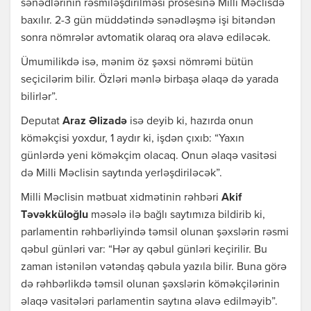
sənədlərinin rəsmiləşdirilməsi prosesinə Milli Məclisdə
baxılır. 2-3 gün müddətində sənədləşmə işi bitəndən
sonra nömrələr avtomatik olaraq ora əlavə ediləcək.
Ümumilikdə isə, mənim öz şəxsi nömrəmi bütün
seçicilərim bilir. Özləri mənlə birbaşa əlaqə də yarada
bilirlər”.
Deputat
Araz Əlizadə
isə deyib ki, hazırda onun
köməkçisi yoxdur, 1 aydır ki, işdən çıxıb: “Yaxın
günlərdə yeni köməkçim olacaq. Onun əlaqə vasitəsi
də Milli Məclisin saytında yerləşdiriləcək”.
Milli Məclisin mətbuat xidmətinin rəhbəri
Akif
Təvəkküloğlu
məsələ ilə bağlı saytımıza bildirib ki,
parlamentin rəhbərliyində təmsil olunan şəxslərin rəsmi
qəbul günləri var: “Hər ay qəbul günləri keçirilir. Bu
zaman istənilən vətəndaş qəbula yazıla bilir. Buna görə
də rəhbərlikdə təmsil olunan şəxslərin köməkçilərinin
əlaqə vasitələri parlamentin saytına əlavə edilməyib”.