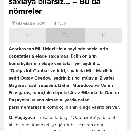
saxlaya bilərsiz… – Bu da
nömrələr
Oktyabr 29, 15:30
•
1356
Azərbaycan Milli Məclisinin saytında seçicilərin
deputatlarla əlaqə saxlaması üçün onların
köməkçilərinin əlaqə vasitələri yerləşdirilib.
“Qafqazinfo” xəbər verir ki, siyahıda Milli Məclisin
sədri Oqtay Əsədov, sədrin birinci müavini Ziyafət
Əsgərov, sədr müavini, Bahar Muradova və Valeh
Ələsgərov, həmçinin deputat Araz Əlizadə ilə Qənirə
Paşayeva istisna olmaqla, yerdə qalan
parlamentarilərin köməkçilərinin əlaqə vasitələri var.
Q. Paşayeva
məsələ ilə bağlı “Qafqazinfo”ya bildirib
ki, o, yeni köməkçi işə götürüb: “Hazırda onun