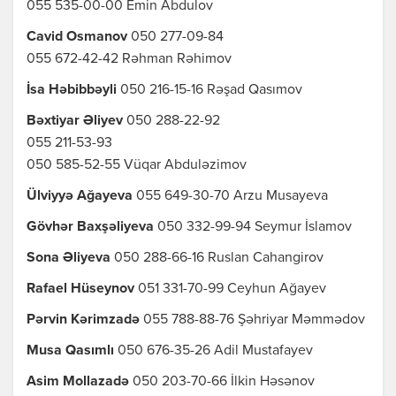
055 535-00-00 Emin Abdulov
Cavid Osmanov
050 277-09-84
055 672-42-42 Rəhman Rəhimov
İsa Həbibbəyli
050 216-15-16 Rəşad Qasımov
Bəxtiyar Əliyev
050 288-22-92
055 211-53-93
050 585-52-55 Vüqar Abduləzimov
Ülviyyə Ağayeva
055 649-30-70 Arzu Musayeva
Gövhər Baxşəliyeva
050 332-99-94 Seymur İslamov
Sona Əliyeva
050 288-66-16 Ruslan Cahangirov
Rafael Hüseynov
051 331-70-99 Ceyhun Ağayev
Pərvin Kərimzadə
055 788-88-76 Şəhriyar Məmmədov
Musa Qasımlı
050 676-35-26 Adil Mustafayev
Asim Mollazadə
050 203-70-66 İlkin Həsənov