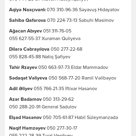
Aqiyə Naxçıvanlı
070 310-96-36 Səyavuş Hidayətov
Sahibə Qafarova
070 224-73-13 Səbuhi Məsimov
Ağacan Abıyev
051 311-76-05
055 627-55-37 Xuraman Quliyeva
Dilarə Cəbrayılova
050 277-22-68
055 828-45-88 Natiq Şəfiyev
Tahir Rzayev
050 663-97-73 Eldar Məmmədov
Sədaqət Vəliyeva
050 568-77-20 Ramil Vəlibəyov
Adil Əliyev
055 766-21-35 İftixar Həsənov
Azər Badamov
050 313-29-62
050 288-20-91 General Sadulov
Elşad Həsənov
050 705-61-87 Habil Süleymanzadə
Naqif Həmzəyev
050 277-30-17