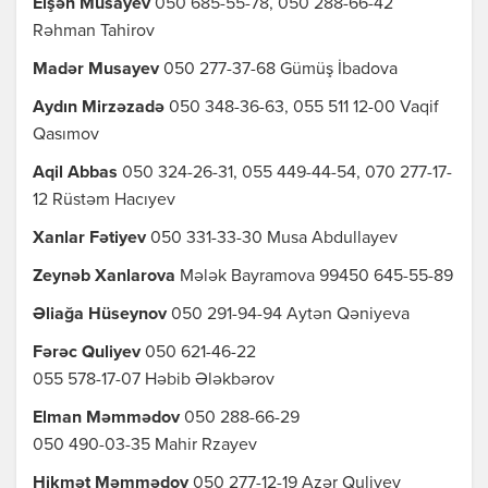
Elşən Musayev
050 685-55-78, 050 288-66-42
Rəhman Tahirov
Madər Musayev
050 277-37-68 Gümüş İbadova
Aydın Mirzəzadə
050 348-36-63, 055 511 12-00 Vaqif
Qasımov
Aqil Abbas
050 324-26-31, 055 449-44-54, 070 277-17-
12 Rüstəm Hacıyev
Xanlar Fətiyev
050 331-33-30 Musa Abdullayev
Zeynəb Xanlarova
Mələk Bayramova 99450 645-55-89
Əliağa Hüseynov
050 291-94-94 Aytən Qəniyeva
Fərəc Quliyev
050 621-46-22
055 578-17-07 Həbib Ələkbərov
Elman Məmmədov
050 288-66-29
050 490-03-35 Mahir Rzayev
Hikmət Məmmədov
050 277-12-19 Azər Quliyev