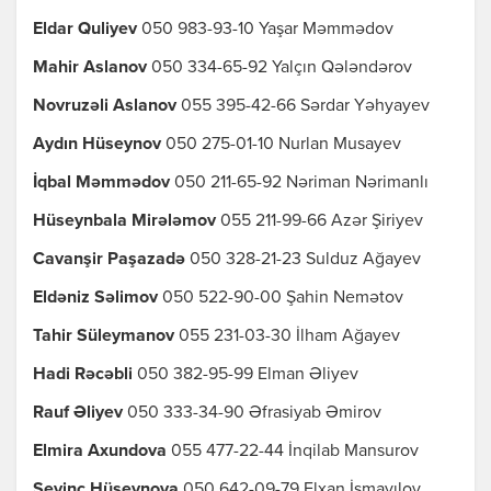
Eldar Quliyev
050 983-93-10 Yaşar Məmmədov
Mahir Aslanov
050 334-65-92 Yalçın Qələndərov
Novruzəli Aslanov
055 395-42-66 Sərdar Yəhyayev
Aydın Hüseynov
050 275-01-10 Nurlan Musayev
İqbal Məmmədov
050 211-65-92 Nəriman Nərimanlı
Hüseynbala Mirələmov
055 211-99-66 Azər Şiriyev
Cavanşir Paşazadə
050 328-21-23 Sulduz Ağayev
Eldəniz Səlimov
050 522-90-00 Şahin Nemətov
Tahir Süleymanov
055 231-03-30 İlham Ağayev
Hadi Rəcəbli
050 382-95-99 Elman Əliyev
Rauf Əliyev
050 333-34-90 Əfrasiyab Əmirov
Elmira Axundova
055 477-22-44 İnqilab Mansurov
Sevinc Hüseynova
050 642-09-79 Elxan İsmayılov