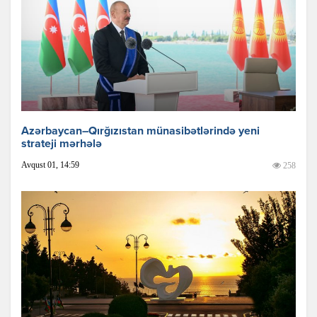
Azərbaycan–Qırğızıstan münasibətlərində yeni
strateji mərhələ
Avqust 01, 14:59
258