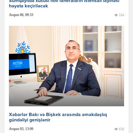
Sumqayıtda xüsusi növ faneraların istehsalı layihəsi
həyata keçiriləcək
Avqust 06, 09:33
164
Xəbərlər Bakı və Bişkek arasında əməkdaşlıq
gündəliyi genişlənir
Avqust 03, 13:09
650