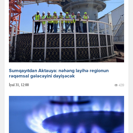
Sumqayıtdan Aktauya: nəhəng layihə regionun
rəqəmsal gələcəyini dəyişəcək
İyul 31, 12:00
439