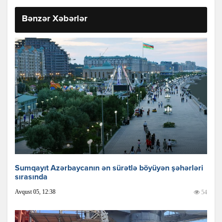
Bənzər Xəbərlər
Sumqayıt Azərbaycanın ən sürətlə böyüyən şəhərləri
sırasında
Avqust 05, 12:38
54