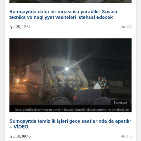
Sumqayıtda daha bir müəssisə yaradılır: Xüsusi
texnika və nəqliyyat vasitələri istehsal edəcək
İyul 30, 12:34
385
Sumqayıtda təmizlik işləri gecə saatlarında da aparılır
– VİDEO
İyul 30, 09:46
346