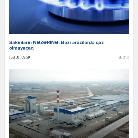
Sakinlərin NƏZƏRİNƏ: Bəzi ərazilərdə qaz
olmayacaq
İyul 31, 09:59
313