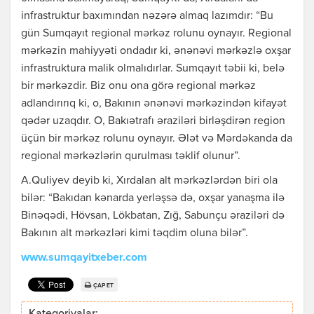
infrastruktur baxımından nəzərə almaq lazımdır: “Bu
gün Sumqayıt regional mərkəz rolunu oynayır. Regional
mərkəzin mahiyyəti ondadır ki, ənənəvi mərkəzlə oxşar
infrastruktura malik olmalıdırlar. Sumqayıt təbii ki, belə
bir mərkəzdir. Biz onu ona görə regional mərkəz
adlandırırıq ki, o, Bakının ənənəvi mərkəzindən kifayət
qədər uzaqdır. O, Bakıətrafı əraziləri birləşdirən region
üçün bir mərkəz rolunu oynayır. Ələt və Mərdəkanda da
regional mərkəzlərin qurulması təklif olunur”.
A.Quliyev deyib ki, Xırdalan alt mərkəzlərdən biri ola
bilər: “Bakıdan kənarda yerləşsə də, oxşar yanaşma ilə
Binəqədi, Hövsan, Lökbatan, Zığ, Sabunçu əraziləri də
Bakının alt mərkəzləri kimi təqdim oluna bilər”.
www.sumqayitxeber.com
ÇAP ET