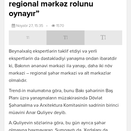
regional mərkəz rolunu
oynayır”
Noyabr 27, 15:35
•
1570
Beynəlxalq ekspertlərin təklif etdiyi və yerli
ekspertlərin də dəstəklədiyi yanaşma ondan ibarətdir
ki, Bakının ənənəvi mərkəzi ilə yanaşı, daha iki növ
mərkəzi – regional şəhər mərkəzi və alt mərkəzlər
olmalıdır.
Trend-in məlumatına görə, bunu Bakı şəhərinin Baş
Planı üzrə yanaşmaların müzakirəsində Dövlət
Şəhərsalma və Arxitektura Komitəsinin sədrinin birinci
müavini Anar Quliyev deyib.
A.Quliyevin sözlərinə görə, bu gün ayrıca şəhər
olmasına baxmayaraq, Sumqayıtı da, Xırdalanı da