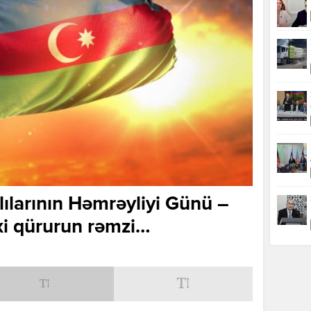
ılarının Həmrəyliyi Günü –
rixi qürurun rəmzi…