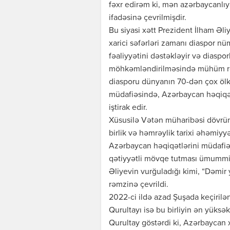
fəxr edirəm ki, mən azərbaycanlıya
ifadəsinə çevrilmişdir.
Bu siyasi xətt Prezident İlham Əliy
xarici səfərləri zamanı diaspor nü
fəaliyyətini dəstəkləyir və diaspor
möhkəmləndirilməsində mühüm rol
diasporu dünyanın 70-dən çox ölkə
müdafiəsində, Azərbaycan həqiqətl
iştirak edir.
Xüsusilə Vətən müharibəsi dövrün
birlik və həmrəylik tarixi əhəmiyy
Azərbaycan həqiqətlərini müdafiə
qətiyyətli mövqe tutması ümummil
Əliyevin vurğuladığı kimi, “Dəmir 
rəmzinə çevrildi.
2022-ci ildə azad Şuşada keçirilə
Qurultayı isə bu birliyin ən yüksək
Qurultay göstərdi ki, Azərbaycan