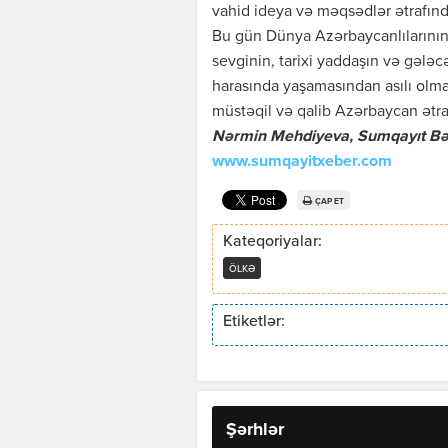
vahid ideya və məqsədlər ətrafında
Bu gün Dünya Azərbaycanlılarının 
sevginin, tarixi yaddaşın və gələ
harasında yaşamasından asılı olma
müstəqil və qalib Azərbaycan ətraf
Nərmin Mehdiyeva, Sumqayıt Bəl
www.sumqayitxeber.com
ÇAP ET
Kateqoriyalar:
ÖLKƏ
Etiketlər:
Şərhlər