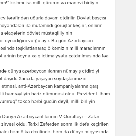
m!” kəlamı isə milli qürurun və mənəvi birliyin
ev tərəfindən uğurla davam etdirilir. Dövlət başçısı
mayəndələri ilə mütəmadi görüşlər keçirir, onların
la əlaqələrin dövlət müstəqilliyinin
 oynadığını vurğulayır. Bu gün Azərbaycan
sində təşkilatlanaraq ölkəmizin milli maraqlarının
ərinin beynəlxalq ictimaiyyətə çatdırılmasında fəal
də dünya azərbaycanlılarının nümayiş etdirdiyi
ət daşıdı. Xaricdə yaşayan soydaşlarımızın
 etməsi, anti-Azərbaycan kampaniyalarına qarşı
li həmrəyliyin bariz nümunəsi oldu. Prezident İlham
yumruq” təkcə hərbi gücün deyil, milli birliyin
n Dünya Azərbaycanlılarının V Qurultayı – Zəfər
 zirvəsi oldu. Tarixi Zəfərdən sonra ilk dəfə keçirilən
 xalqı həm ölkə daxilində, həm də dünya miqyasında