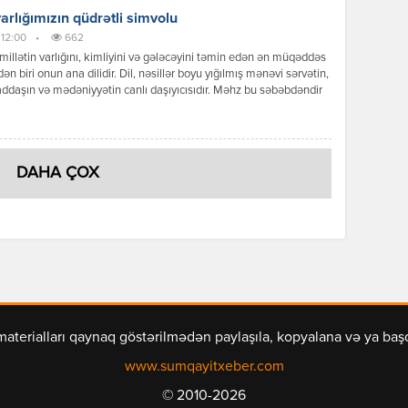
varlığımızın qüdrətli simvolu
 12:00
•
662
 millətin varlığını, kimliyini və gələcəyini təmin edən ən müqəddəs
dən biri onun ana dilidir. Dil, nəsillər boyu yığılmış mənəvi sərvətin,
yaddaşın və mədəniyyətin canlı daşıyıcısıdır. Məhz bu səbəbdəndir
rbaycan xalqı üçün dil məsələsi heç vaxt sadəcə bir ünsiyyət
i olmamış, əksinə, müstəqillik və milli özünüdərk uğrunda aparılan
ənin əsas cəbhələrindən birinə […]
DAHA ÇOX
materialları qaynaq göstərilmədən paylaşıla, kopyalana və ya ba
www.sumqayitxeber.com
© 2010-2026