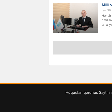
Milli 
İyul 30,
Hər bir
amillər
tarixi 
ki, Azə
vasitəs
mübariz
Hüquqları qorunur. Saytın 