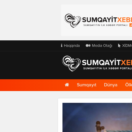
Haqqında
Media Otağı
XİDM
Ana
Sumqayıt
Dünya
Öl
Səhifə