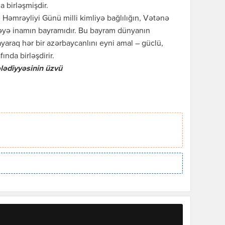
 birləşmişdir.
Həmrəyliyi Günü milli kimliyə bağlılığın, Vətənə
cəyə inamın bayramıdır. Bu bayram dünyanın
yaraq hər bir azərbaycanlını eyni amal – güclü,
ında birləşdirir.
ədiyyəsinin üzvü