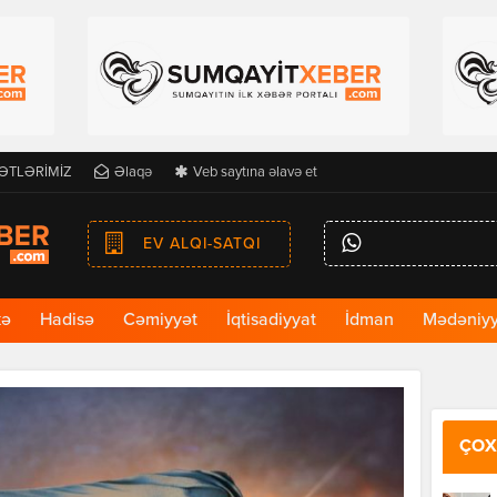
ƏTLƏRİMİZ
Əlaqə
Veb saytına əlavə et
EV ALQI-SATQI
kə
Hadisə
Cəmiyyət
İqtisadiyyat
İdman
Mədəniyy
ÇOX