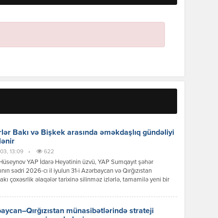
lər Bakı və Bişkek arasında əməkdaşlıq gündəliyi
lənir
03, 13:09
•
622
Hüseynov YAP İdarə Heyətinin üzvü, YAP Sumqayıt şəhər
tının sədri 2026-cı il iyulun 31-i Azərbaycan və Qırğızıstan
akı çoxəsrlik əlaqələr tarixinə silinməz izlərlə, tamamilə yeni bir
 mərhələsinin başlanğıcı kimi əbədi olaraq həkk olundu.
can Respublikasının Prezidenti İlham Əliyevin Qırğız
ikasına reallaşdırdığı bu tarixi səfər sadəcə diplomatik protokol
aycan–Qırğızıstan münasibətlərində strateji
ının icrası deyildi; bu, ortaq köklərə, […]