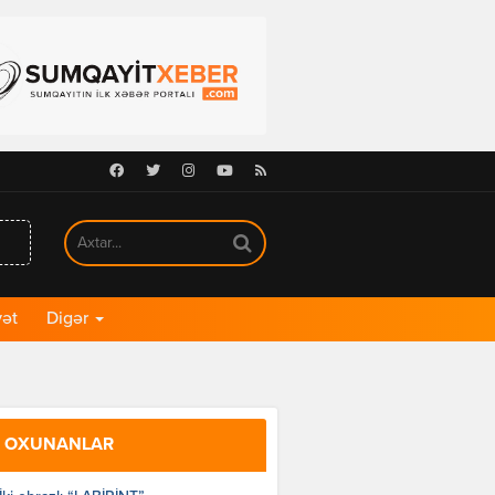
Facebook
Twitter
Instagram
Youtube
RSS
ət
Digər
 OXUNANLAR