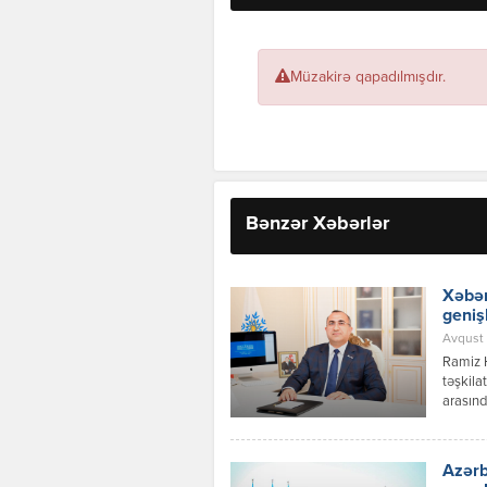
Müzakirə qapadılmışdır.
Bənzər Xəbərlər
Xəbər
geniş
Avqust 
Ramiz 
təşkila
arasınd
inkişaf
Azərbay
Respubl
Azərb
qaydalar