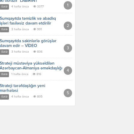
İki obrazlı “LABİRİNT”
4 həftə öncə
3377
ÖLKƏ
Sumqayıtda təmizlik və abadlıq
işləri fasiləsiz davam etdirilir
3 həftə öncə
991
ÖLKƏ
Sumqayıtda sakinlərlə görüşlər
davam edir – VİDEO
3 həftə öncə
836
ÖLKƏ
Strateji müstəviyə yüksəldilən
Azərbaycan-Almaniya əməkdaşlığı
1 həftə öncə
816
ÖLKƏ
Strateji tərəfdaşlığın yeni
mərhələsi
4 həftə öncə
805
ÖLKƏ