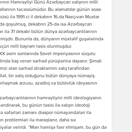
rının Həmrəyliyi Günü Azərbaycan xalqının milli
deallarının təcəssümüdür. Bu əlamətdar günün əsası
sü ilə 1991-ci il dekabrın 16-da Naxçıvan Muxtar
ında qoyulmuş, dekabrın 25-də isə Azərbaycan
rı ilə 31 dekabr bütün dünya azərbaycanlılarının
lmişdir. Bununla da, dünyanın müxtəlif guşələrində
üçün milli bayram təsis olunmuşdur.
XX əsrin sonlarında Sovet imperiyasının süqutu
lində baş verən sərhəd yürüşlərinə dayanır. Şimali
mzi olan sərhəd dirəklərinin xalq tərəfindən
illət, bir xalq olduğunu bütün dünyaya nümayiş
birləşmək arzusu, azadlıq və bütövlük ideyasının
rbaycanlılarının həmrəyliyini milli ideologiyanın
əndirərək, bu günün təsisi ilə xalqın ideoloji
lərə səfərləri zamanı diaspor nümayəndələri ilə
ın problemləri ilə maraqlanır, daha sıx
vsiyələr verirdi. “Mən həmişə fəxr etmişəm, bu gün də