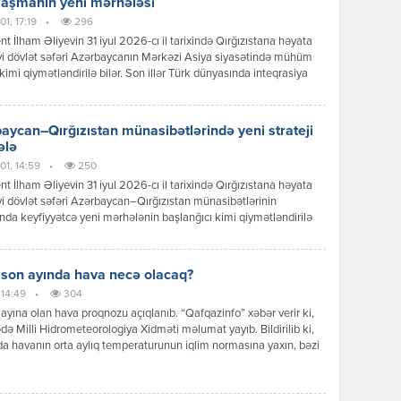
laşmanın yeni mərhələsi
1, 17:19
•
296
nt İlham Əliyevin 31 iyul 2026-cı il tarixində Qırğızıstana həyata
yi dövlət səfəri Azərbaycanın Mərkəzi Asiya siyasətində mühüm
kimi qiymətləndirilə bilər. Son illər Türk dünyasında inteqrasiya
ərinin sürətlənməsi fonunda Bakı ilə Bişkek arasında
ətlər də yeni məzmun qazanır. Dövlət başçılarının görüşü zamanı
 mesajlar və əldə olunan razılaşmalar göstərir ki, iki ölkə siyasi
aycan–Qırğızıstan münasibətlərində yeni strateji
 […]
ələ
01, 14:59
•
250
nt İlham Əliyevin 31 iyul 2026-cı il tarixində Qırğızıstana həyata
yi dövlət səfəri Azərbaycan–Qırğızıstan münasibətlərinin
ında keyfiyyətcə yeni mərhələnin başlanğıcı kimi qiymətləndirilə
Səfər çərçivəsində keçirilən yüksək səviyyəli görüşlər, imzalanan
r, qəbul edilən qərarlar və verilən siyasi mesajlar göstərir ki,
r əməkdaşlığı ənənəvi dostluq münasibətlərindən strateji
 son ayında hava necə olacaq?
qlik səviyyəsinə yüksəltmək əzmindədir. Prezident İlham Əliyevin
 14:49
•
304
iqlik münasibətləri […]
ayına olan hava proqnozu açıqlanıb. “Qafqazinfo” xəbər verir ki,
də Milli Hidrometeorologiya Xidməti məlumat yayıb. Bildirilib ki,
a havanın orta aylıq temperaturunun iqlim normasına yaxın, bəzi
ə isə bir qədər yüksək olacağı gözlənilir. Aylıq yağıntının
nın əsasən iqlim normasına yaxın olacağı ehtimal olunur. Ayın ilk
ndə ölkə ərazisində əksər rayonlarda əsasən yağmursuz hava […]