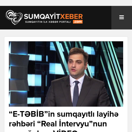
“E-TƏBİB”in sumqayıtlı layihə
rəhbəri “Real İntervyu”nun