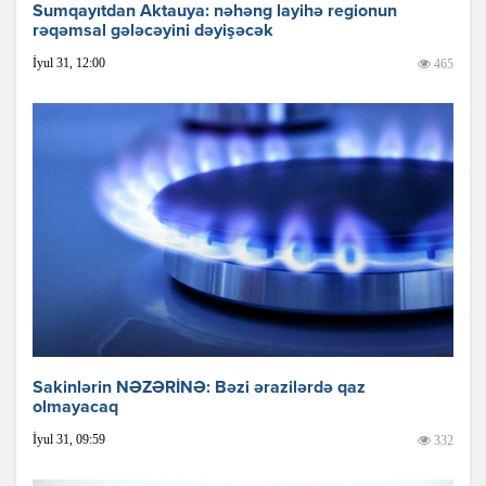
Sumqayıtdan Aktauya: nəhəng layihə regionun
rəqəmsal gələcəyini dəyişəcək
İyul 31, 12:00
465
Sakinlərin NƏZƏRİNƏ: Bəzi ərazilərdə qaz
olmayacaq
İyul 31, 09:59
332