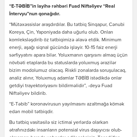
“E-TƏBİB”in layihə rəhbəri Fuad Niftəliyev “Real
İntervyu”nun qonağıdır.
“Mütəxəssislər araşdırdılar. Bu tətbiq Sinqapur, Cənubi
Koreya, Çin, Yaponiyada daha uğurlu olub. Onları
komleksləşdirib öz tətbiqimizə əlavə etdik. Minimum
enerji, aşağı siqnal gücündə işləyir. 10-15 faiz enerji
sərfiyyatını apara bilər. Yoluxmanın qarşısını almaq üçün
növbəti etaplarda bu statuslarda yoluxmuş ərazilər
bizim modolumuz olacaq. Riskli zonalarda soruşulacaq,
analiz alınır, Yoluxmuş adamlar TƏBİB istədikdə onlar
getdiyi trayektoriyasını bildirməlidir”, -deyə Fuad
Niftəliyev bildirib.
“E-Təbib” koronavirusun yayılmasını azaltmağa kömək
edən mobil tətbiqdir.
Bu tətbiq vasitəsilə siz ictimai yerlərdə olarkən
ətrafınızdakı insanların potensial virus daşıyıcısı olub-