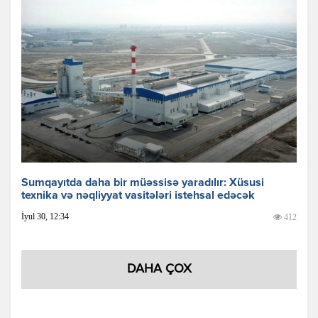
Sumqayıtda daha bir müəssisə yaradılır: Xüsusi
texnika və nəqliyyat vasitələri istehsal edəcək
İyul 30, 12:34
412
DAHA ÇOX