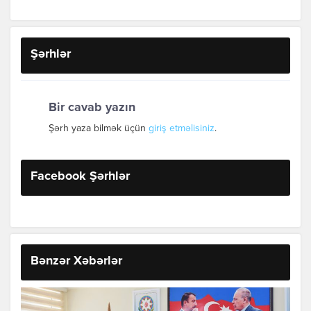
Şərhlər
Bir cavab yazın
Şərh yaza bilmək üçün
giriş etməlisiniz
.
Facebook Şərhlər
Bənzər Xəbərlər