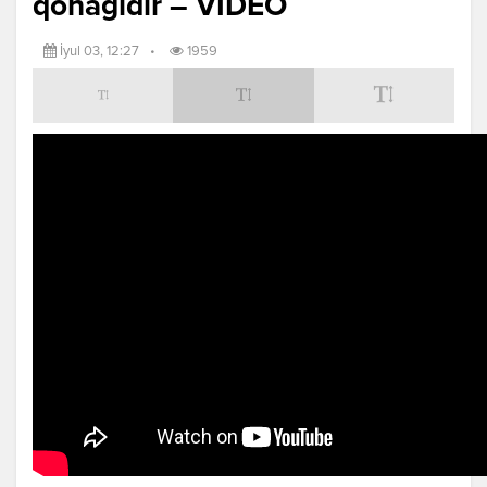
qonağıdır – VİDEO
İyul 03, 12:27
•
1959