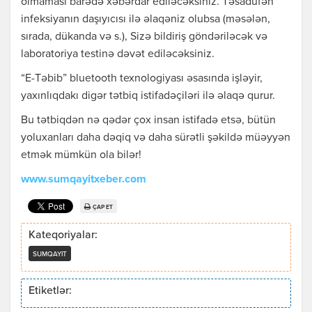
olmaması barədə xəbərdar ediləcəksiniz. Təsadüfən
infeksiyanın daşıyıcısı ilə əlaqəniz olubsa (məsələn,
sırada, dükanda və s.), Sizə bildiriş göndəriləcək və
laboratoriya testinə dəvət ediləcəksiniz.
“E-Təbib” bluetooth texnologiyası əsasında işləyir,
yaxınlıqdakı digər tətbiq istifadəçiləri ilə əlaqə qurur.
Bu tətbiqdən nə qədər çox insan istifadə etsə, bütün
yoluxanları daha dəqiq və daha sürətli şəkildə müəyyən
etmək mümkün ola bilər!
www.sumqayitxeber.com
ÇAP ET
Kateqoriyalar:
SUMQAYIT
Etiketlər: