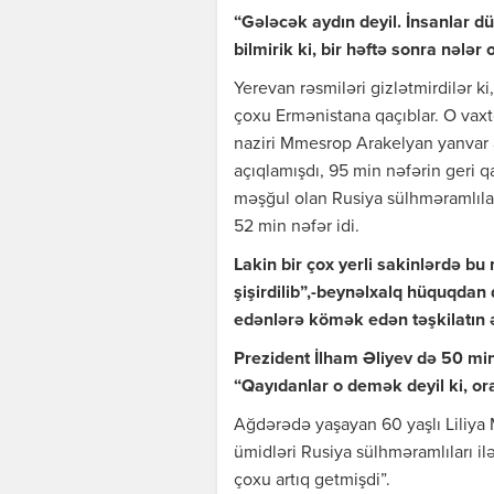
“Gələcək aydın deyil. İnsanlar düş
bilmirik ki, bir həftə sonra nələr 
Yerevan rəsmiləri gizlətmirdilər 
çoxu Ermənistana qaçıblar. O vaxt
naziri Mmesrop Arakelyan yanvar a
açıqlamışdı, 95 min nəfərin geri qa
məşğul olan Rusiya sülhməramlılar
52 min nəfər idi.
Lakin bir çox yerli sakinlərdə bu
şişirdilib”,-beynəlxalq hüquqdan
edənlərə kömək edən təşkilatın 
Prezident İlham Əliyev də 50 min
“Qayıdanlar o demək deyil ki, ora
Ağdərədə yaşayan 60 yaşlı Liliya 
ümidləri Rusiya sülhməramlıları il
çoxu artıq getmişdi”.