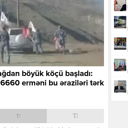
ağdan böyük köçü başladı:
6660 erməni bu əraziləri tərk