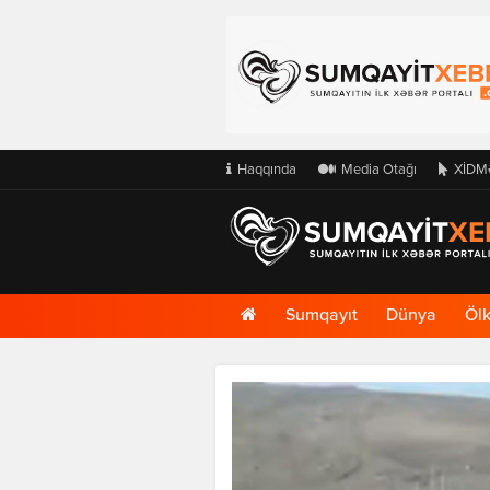
Haqqında
Media Otağı
XİDM
Ana
Sumqayıt
Dünya
Öl
Səhifə