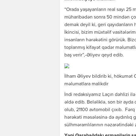
“Orada yaşayanların real sayı 25 m
müharibədən sonra 50 mindən çox
demək deyil ki, geri qayıdanların h
İkincisi, bizim müxtəlif vasitələrim
insanların hərəkətini görürük. Bi
toplanmış kifayət qədər məlumatla
baş verir”,-Əliyev qeyd edib.
İlham Əliyev bildirib ki, hökumət
məlumatlara malikdir
İndi redaksiyamız Laçın dəhlizi ilə 
əldə edib. Beləliklə, son bir ayd
olub, 21100 avtomobil çıxıb. Fərq 
hərəkəti məsələsinə də aydınlıq g
sülhməramlılarının nəzarətindəki 
Yəni Qarabağdakı ermənilərin say