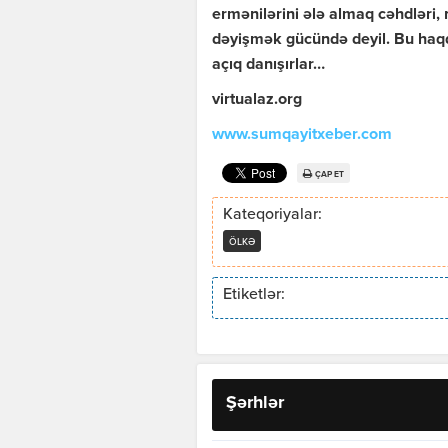
ermənilərini ələ almaq cəhdləri,
dəyişmək gücündə deyil. Bu haqd
açıq danışırlar…
virtualaz.org
www.sumqayitxeber.com
ÇAP ET
Kateqoriyalar:
ÖLKƏ
Etiketlər:
Şərhlər