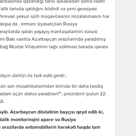
ribəsində qazandığı tarixi qələbədən sonra rəsmi
lik tarixdə qaldığını bildirdi və yeni geosiyasi
 Yerevan yekun sülh müqaviləsinin imzalanmasını hər
ışsa da , erməni siyasətçiləri Rusiya
ərazilərdə qalan yaşayış məntəqələrinin xüsusi
smi Bakı vaxtilə Azərbaycan ərazilərində yaradılmış
ağ Muxtar Vilayətinin ləğv edilməsi barədə qərara
açın dəhlizi ilə tərk edib gedir…
ün son müsahibələrindən birində bir daha təsdiq
 adam üçün status yaradılsın?”,-prezident iyulun 22-
di.
ib. Azərbaycan dövlətinin başçısı qeyd edib ki,
əlik monitorinqini aparır və Rusiya
 ərazilərdə avtomobillərin hərəkəti haqda tam