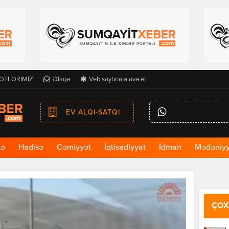
ƏTLƏRİMİZ
Əlaqə
Veb saytına əlavə et
EV ALQI-SATQI
kə
Hadisə
Cəmiyyət
İqtisadiyyat
İdman
Mədəniyy
ÇOX