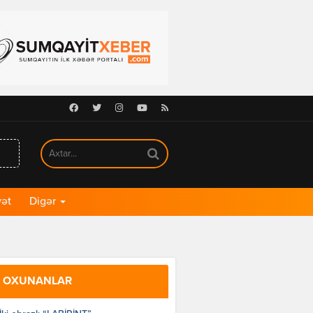
Facebook
Twitter
Instagram
Youtube
RSS
ət
Digər
 OXUNANLAR