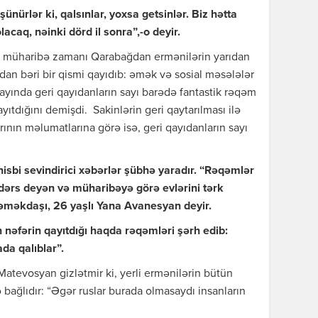
ünürlər ki, qalsınlar, yoxsa getsinlər. Biz hətta
olacaq, nəinki dörd il sonra”,-o deyir.
ki, müharibə zamanı Qarabağdan ermənilərin yarıdan
dan bəri bir qismi qayıdıb: əmək və sosial məsələlər
yında geri qayıdanların sayı barədə fantastik rəqəm
yıtdığını demişdi. Sakinlərin geri qaytarılması ilə
ının məlumatlarına görə isə, geri qayıdanların sayı
 nisbi sevindirici xəbərlər şübhə yaradır. “Rəqəmlər
 dərs deyən və müharibəyə görə evlərini tərk
əməkdaşı, 26 yaşlı Yana Avanesyan deyir.
 nəfərin qayıtdığı haqda rəqəmləri şərh edib:
da qalıblar”.
Matevosyan gizlətmir ki, yerli ermənilərin bütün
ə bağlıdır: “Əgər ruslar burada olmasaydı insanların