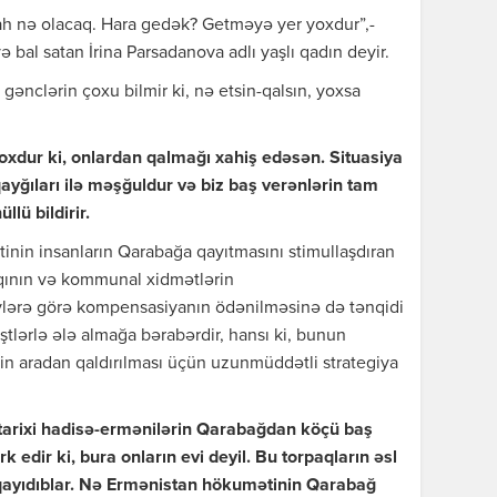
abah nə olacaq. Hara gedək? Getməyə yer yoxdur”,-
bal satan İrina Parsadanova adlı yaşlı qadın deyir.
gənclərin çoxu bilmir ki, nə etsin-qalsın, yoxsa
xdur ki, onlardan qalmağı xahiş edəsən. Situasiya
 qayğıları ilə məşğuldur və biz baş verənlərin tam
llü bildirir.
nin insanların Qarabağa qayıtmasını stimullaşdıran
qının və kommunal xidmətlərin
ş evlərə görə kompensasiyanın ödənilməsinə də tənqidi
əştlərlə ələ almağa bərabərdir, hansı ki, bunun
in aradan qaldırılması üçün uzunmüddətli strategiya
tarixi hadisə-ermənilərin Qarabağdan köçü baş
rk edir ki, bura onların evi deyil. Bu torpaqların əsl
 qayıdıblar. Nə Ermənistan hökumətinin Qarabağ