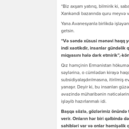
“Biz axşam yatırıq, bilmirik ki, s
Xankəndi bazarında quru meyvə və 
Yana Avanesyanla birlikdə işləyən 
getsin.
“Və səndə xüsusi mənəvi haqq yo
indi xaotikdir, insanlar gündəlik
miqyasını hələ dərk etmirik”,-könü
Qız həmçinin Ermənistan hökuməti
səylərinə, o cümlədən kirayə haq
subsidiyalaşdırılmasına, itirilmi
yanaşır. Deyir ki, bu insanları güz
əvəzində müharibənin nəticələrin
işləyib hazırlanmalı idi.
Başqa sözlə, gözlərimiz önündə 
verir. Onların hər biri qəlbində də
sahibləri var və onlar həmişəlik