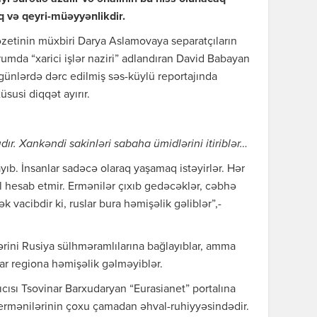
q və qeyri-müəyyənlikdir.
etinin müxbiri Darya Aslamovaya separatçıların
da “xarici işlər naziri” adlandıran David Babayan
 günlərdə dərc edilmiş səs-küylü reportajında
usi diqqət ayırır.
ır. Xankəndi sakinləri sabaha ümidlərini itiriblər…
ıb. İnsanlar sadəcə olaraq yaşamaq istəyirlər. Hər
 hesab etmir. Ermənilər çıxıb gedəcəklər, cəbhə
vacibdir ki, ruslar bura həmişəlik gəliblər”,-
rini Rusiya sülhməramlılarına bağlayıblar, amma
lar regiona həmişəlik gəlməyiblər.
rıcısı Tsovinar Barxudaryan “Eurasianet” portalına
ermənilərinin çoxu çamadan əhval-ruhiyyəsindədir.