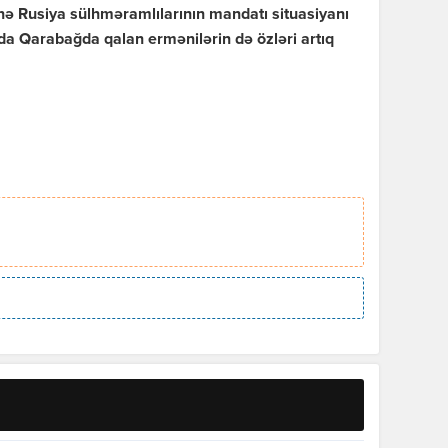
 nə Rusiya sülhməramlılarının mandatı situasiyanı
a Qarabağda qalan ermənilərin də özləri artıq