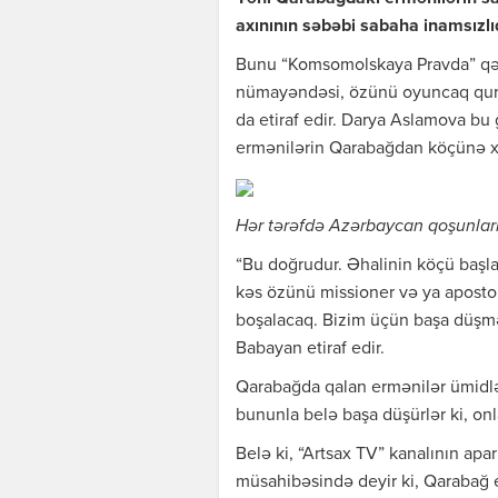
axınının səbəbi sabaha inamsızlı
Bunu “Komsomolskaya Pravda” qəz
nümayəndəsi, özünü oyuncaq qurum
da etiraf edir. Darya Aslamova bu
ermənilərin Qarabağdan köçünə xüs
Hər tərəfdə Azərbaycan qoşunlarıd
“Bu doğrudur. Əhalinin köçü başlay
kəs özünü missioner və ya apostol
boşalacaq. Bizim üçün başa düşmək 
Babayan etiraf edir.
Qarabağda qalan ermənilər ümidlə
bununla belə başa düşürlər ki, on
Belə ki, “Artsax TV” kanalının apa
müsahibəsində deyir ki, Qarabağ 