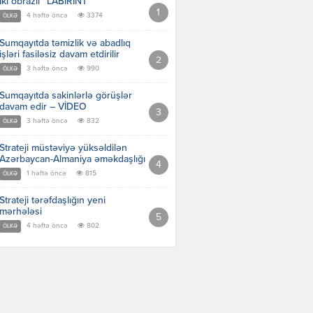
İki obrazlı “LABİRİNT”
4 həftə öncə
3374
ÖLKƏ
Sumqayıtda təmizlik və abadlıq
işləri fasiləsiz davam etdirilir
3 həftə öncə
990
ÖLKƏ
Sumqayıtda sakinlərlə görüşlər
davam edir – VİDEO
3 həftə öncə
832
ÖLKƏ
Strateji müstəviyə yüksəldilən
Azərbaycan-Almaniya əməkdaşlığı
1 həftə öncə
815
ÖLKƏ
Strateji tərəfdaşlığın yeni
mərhələsi
4 həftə öncə
802
ÖLKƏ