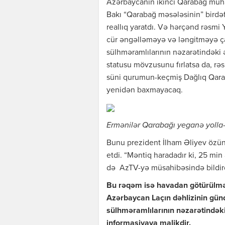
Azərbaycanın ikinci Qarabağ müha
Bakı “Qarabağ məsələsinin” birdəfə
reallıq yaratdı. Və hərçənd rəsmi
cür əngəlləməyə və ləngitməyə çal
sülhməramlılarının nəzarətindəki 
statusu mövzusunu fırlatsa da, rə
süni qurumun-keçmiş Dağlıq Qarab
yenidən baxmayacaq.
Ermənilər Qarabağı yeganə yolla-l
Bunu prezident İlham Əliyev özün
etdi. “Məntiq haradadır ki, 25 min
də AzTV-yə müsahibəsində bildir
Bu rəqəm isə havadan götürülməy
Azərbaycan Laçın dəhlizinin günd
sülhməramlılarının nəzarətindəki
informasiyaya malikdir.