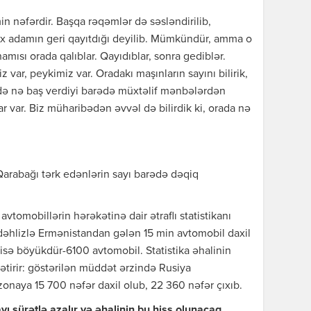
in nəfərdir. Başqa rəqəmlər də səsləndirilib,
 adamın geri qayıtdığı deyilib. Mümkündür, amma o
amısı orada qalıblar. Qayıdıblar, sonra gediblər.
iz var, peykimiz var. Oradakı maşınların sayını bilirik,
zdə nə baş verdiyi barədə müxtəlif mənbələrdən
r var. Biz müharibədən əvvəl də bilirdik ki, orada nə
 Qarabağı tərk edənlərin sayı barədə dəqiq
avtomobillərin hərəkətinə dair ətraflı statistikanı
a dəhlizlə Ermənistandan gələn 15 min avtomobil daxil
isə böyükdür-6100 avtomobil. Statistika əhalinin
ətirir: göstərilən müddət ərzində Rusiya
zonaya 15 700 nəfər daxil olub, 22 360 nəfər çıxıb.
ı sürətlə azalır və əhalinin bu hiss olunacaq