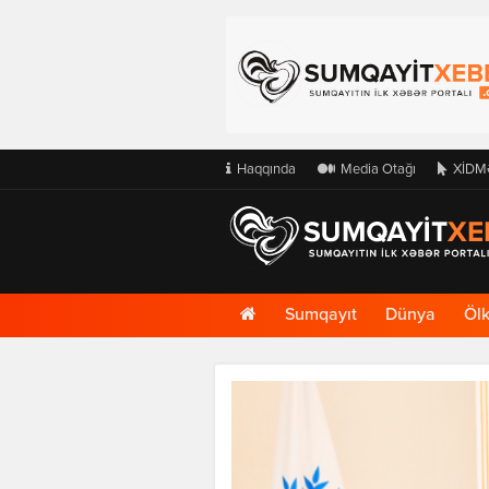
Haqqında
Media Otağı
XİDM
Ana
Sumqayıt
Dünya
Öl
Səhifə