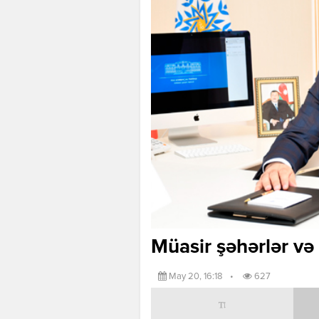
Müasir şəhərlər və 
May 20, 16:18
•
627