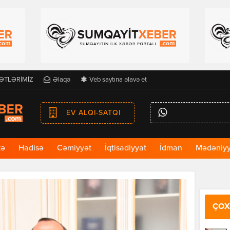
ƏTLƏRİMİZ
Əlaqə
Veb saytına əlavə et
EV ALQI-SATQI
kə
Hadisə
Cəmiyyət
İqtisadiyyat
İdman
Mədəniyy
ÇOX