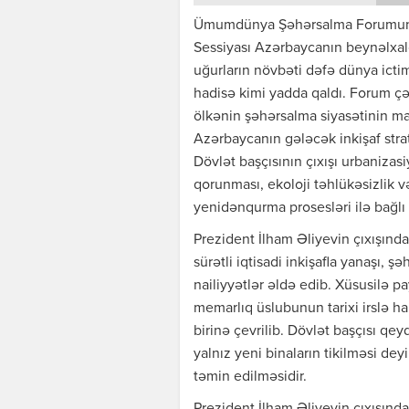
Ümumdünya Şəhərsalma Forumunun 
Sessiyası Azərbaycanın beynəlxa
uğurların növbəti dəfə dünya ic
hadisə kimi yadda qaldı. Forum çər
ölkənin şəhərsalma siyasətinin m
Azərbaycanın gələcək inkişaf strat
Dövlət başçısının çıxışı urbanizasiy
qorunması, ekoloji təhlükəsizlik 
yenidənqurma prosesləri ilə bağlı
Prezident İlham Əliyevin çıxışında
sürətli iqtisadi inkişafla yanaşı, 
nailiyyətlər əldə edib. Xüsusilə pa
memarlıq üslubunun tarixi irslə h
birinə çevrilib. Dövlət başçısı qe
yalnız yeni binaların tikilməsi dey
təmin edilməsidir.