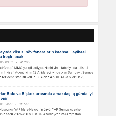
yıtda xüsusi növ faneraların istehsalı layihəsi
a keçiriləcək
06, 09:33
•
200
 Group” MMC-yə İqtisadiyyat Nazirliyinin tabeliyində İqtisadi
ın İnkişafı Agentliyinin (İZİA) idarəçiliyində olan Sumqayıt Sənaye
n rezidenti statusu verilib. İZİA-dan AZƏRTAC-a bildirilib ki,
siya dəyəri 8,2 milyon manat olan xüsusi növ faneraların istehsalı
i çərçivəsində 100-dən çox iş yerinin yaradılması nəzərdə tutulur.
lər Bakı və Bişkek arasında əməkdaşlıq gündəliyi
lənir
03, 13:09
•
700
Hüseynov YAP İdarə Heyətinin üzvü, YAP Sumqayıt şəhər
tının sədri 2026-cı il iyulun 31-i Azərbaycan və Qırğızıstan