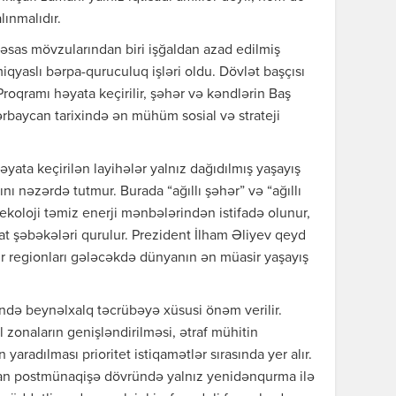
lınmalıdır.
 əsas mövzularından biri işğaldan azad edilmiş
iqyaslı bərpa-quruculuq işləri oldu. Dövlət başçısı
Proqramı həyata keçirilir, şəhər və kəndlərin Baş
ərbaycan tarixində ən mühüm sosial və strateji
əyata keçirilən layihələr yalnız dağıdılmış yaşayış
ı nəzərdə tutmur. Burada “ağıllı şəhər” və “ağıllı
, ekoloji təmiz enerji mənbələrindən istifadə olunur,
t şəbəkələri qurulur. Prezident İlham Əliyev qeyd
r regionları gələcəkdə dünyanın ən müasir yaşayış
ində beynəlxalq təcrübəyə xüsusi önəm verilir.
ıl zonaların genişləndirilməsi, ətraf mühitin
yaradılması prioritet istiqamətlər sırasında yer alır.
can postmünaqişə dövründə yalnız yenidənqurma ilə