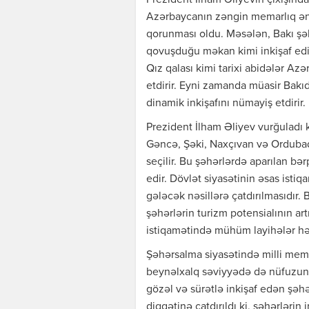
Prezident İlham Əliyevin çıxışında
Azərbaycanın zəngin memarlıq ənə
qorunması oldu. Məsələn, Bakı şə
qovuşduğu məkan kimi inkişaf edib
Qız qalası kimi tarixi abidələr A
etdirir. Eyni zamanda müasir Bakı
dinamik inkişafını nümayiş etdirir.
Prezident İlham Əliyev vurğuladı 
Gəncə, Şəki, Naxçıvan və Orduba
seçilir. Bu şəhərlərdə aparılan bər
edir. Dövlət siyasətinin əsas ist
gələcək nəsillərə çatdırılmasıdır. 
şəhərlərin turizm potensialının ar
istiqamətində mühüm layihələr həya
Şəhərsalma siyasətində milli me
beynəlxalq səviyyədə də nüfuzunu
gözəl və sürətlə inkişaf edən şəhər
diqqətinə çatdırıldı ki, şəhərlərin 