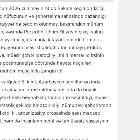
2026-cı il mayın 18-də Bakıda keçirilən 13-cü
lq nüfuzunun və şəhərsalma sahəsində qazandığı
timaiyyətinə təqdim olunması baxımından mühüm
çivəsində Prezident İlham Əliyevin çıxışı yalnız
ahiyyətini açıqlamaqla kifayətlənmədi, həm də
egiyasının əsas istiqamətlərini nümayiş etdirdi.
a, müasir şəhər idarəçiliyi, milli memarlıq irsinin
və postmünaqişə dövründə həyata keçirilən
 mühüm mesajlarla zəngin idi.
 vurğuladığı kimi, Azərbaycan son illər ərzində
şəhərsalma və infrastruktur sahəsində də böyük
ytaxt Bakı beynəlxalq tədbirlərin keçirildiyi, müasir
armonik şəkildə birləşdirildiyi nümunəvi şəhərlərdən
yd etdi ki, urbanizasiya prosesində əsas məqsəd
il, həm də insanların rahat və təhlükəsiz yaşayışının