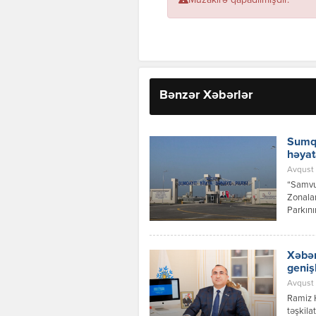
Müzakirə qapadılmışdır.
Bənzər Xəbərlər
Sumqa
həyat
Avqust 
“Samvud
Zonalar
Parkını
investi
layihəs
Xəbər
geniş
Avqust 
Ramiz 
təşkila