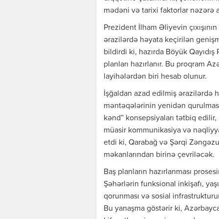
mədəni və tarixi faktorlar nəzərə a
Prezident İlham Əliyevin çıxışının
ərazilərdə həyata keçirilən genişm
bildirdi ki, hazırda Böyük Qayıdış 
planları hazırlanır. Bu proqram Az
layihələrdən biri hesab olunur.
İşğaldan azad edilmiş ərazilərdə h
məntəqələrinin yenidən qurulmasın
kənd” konsepsiyaları tətbiq edilir
müasir kommunikasiya və nəqliyya
etdi ki, Qarabağ və Şərqi Zəngəzu
məkanlarından birinə çevriləcək.
Baş planların hazırlanması proses
Şəhərlərin funksional inkişafı, yaş
qorunması və sosial infrastrukturun 
Bu yanaşma göstərir ki, Azərbay