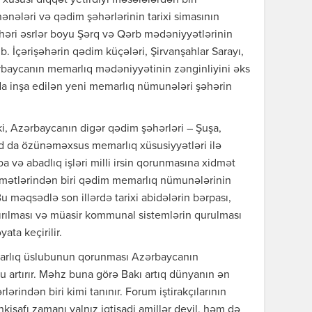
 xüsusi diqqət yetirdiyi məsələlərdən biri
nələri və qədim şəhərlərinin tarixi simasının
həri əsrlər boyu Şərq və Qərb mədəniyyətlərinin
. İçərişəhərin qədim küçələri, Şirvanşahlar Sarayı,
zərbaycanın memarlıq mədəniyyətinin zənginliyini əks
da inşa edilən yeni memarlıq nümunələri şəhərin
ki, Azərbaycanın digər qədim şəhərləri – Şuşa,
d da özünəməxsus memarlıq xüsusiyyətləri ilə
pa və abadlıq işləri milli irsin qorunmasına xidmət
iqamətlərindən biri qədim memarlıq nümunələrinin
Bu məqsədlə son illərdə tarixi abidələrin bərpası,
tırılması və müasir kommunal sistemlərin qurulması
ta keçirilir.
marlıq üslubunun qorunması Azərbaycanın
 artırır. Məhz buna görə Bakı artıq dünyanın ən
lərindən biri kimi tanınır. Forum iştirakçılarının
inkişafı zamanı yalnız iqtisadi amillər deyil, həm də