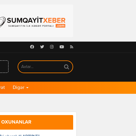
Facebook
Twitter
Instagram
Youtube
RSS
ət
Digər
 OXUNANLAR