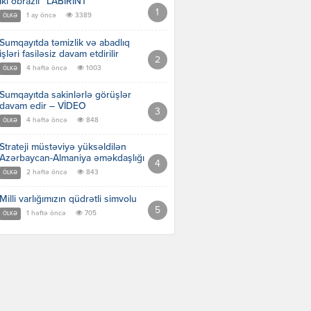
İki obrazlı “LABİRİNT”
1 ay öncə
3389
ÖLKƏ
Sumqayıtda təmizlik və abadlıq
işləri fasiləsiz davam etdirilir
4 həftə öncə
1003
ÖLKƏ
Sumqayıtda sakinlərlə görüşlər
davam edir – VİDEO
4 həftə öncə
848
ÖLKƏ
Strateji müstəviyə yüksəldilən
Azərbaycan-Almaniya əməkdaşlığı
2 həftə öncə
843
ÖLKƏ
Milli varlığımızın qüdrətli simvolu
1 həftə öncə
705
ÖLKƏ