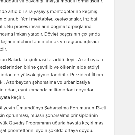
üddətli və dayanıqlı inkişaf modeli formalaşdırır.
də artıq bir sıra yaşayış məntəqələrinə keçmiş
n olunub. Yeni məktəblər, xəstəxanalar, inzibati
ilir. Bu proses insanların doğma torpaqlarına
tmasına imkan yaradır. Dövlət başçısının çıxışında
aşların rifahını təmin etmək və regionu iqtisadi
dir.
Bakıda keçirilməsi təsadüfi deyil. Azərbaycan
əzlərindən birinə çevrilib və ölkənin əldə etdiyi
əfindən də yüksək qiymətləndirilir. Prezident İlham
i ki, Azərbaycan şəhərsalma və urbanizasiya
iq edən, eyni zamanda milli-mədəni dəyərləri
ata keçirir.
am Əliyevin Ümumdünya Şəhərsalma Forumunun 13-cü
irsin qorunması, müasir şəhərsalma prinsiplərinin
Böyük Qayıdış Proqramının uğurla həyata keçirilməsi
şaf prioritetlərini aydın şəkildə ortaya qoydu.