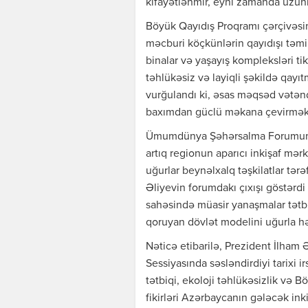
kifayətlənmir, eyni zamanda uzunm
Böyük Qayıdış Proqramı çərçivəsin
məcburi köçkünlərin qayıdışı təmi
binalar və yaşayış kompleksləri tik
təhlükəsiz və layiqli şəkildə qayı
vurğulandı ki, əsas məqsəd vətənd
baxımdan güclü məkana çevirmək
Ümumdünya Şəhərsalma Forumunun 
artıq regionun aparıcı inkişaf mərk
uğurlar beynəlxalq təşkilatlar tər
Əliyevin forumdakı çıxışı göstərd
sahəsində müasir yanaşmalar tətb
qoruyan dövlət modelini uğurla həy
Nəticə etibarilə, Prezident İlh
Sessiyasında səsləndirdiyi tarixi 
tətbiqi, ekoloji təhlükəsizlik və 
fikirləri Azərbaycanın gələcək inki