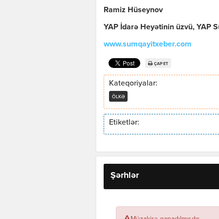
Ramiz Hüseynov
YAP İdarə Heyətinin üzvü, YAP Su
www.sumqayitxeber.com
ÇAP ET
Kateqoriyalar:
ÖLKƏ
Etiketlər:
Şərhlər