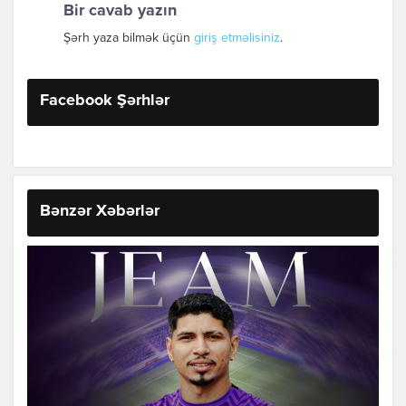
Bir cavab yazın
Şərh yaza bilmək üçün
giriş etməlisiniz
.
Facebook Şərhlər
Bənzər Xəbərlər