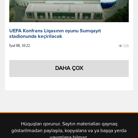
UEFA Konfrans Liqasının oyunu Sumqayıt
stadionunda keçiriləcək
İyul 08, 10:22
326
DAHA ÇOX
Hüquqları qorunur. Saytın materialları qaynaq
göstərilmədən paylaşıla, kopyalana və ya başqa yerdə
yayımlana bilməz.