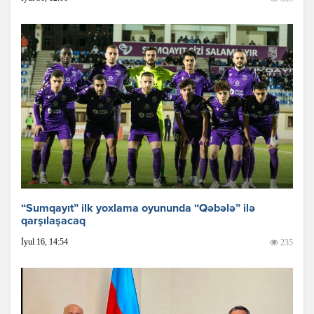
“Sumqayıt” ilk yoxlama oyununda “Qəbələ” ilə
qarşılaşacaq
İyul 16, 14:54
235