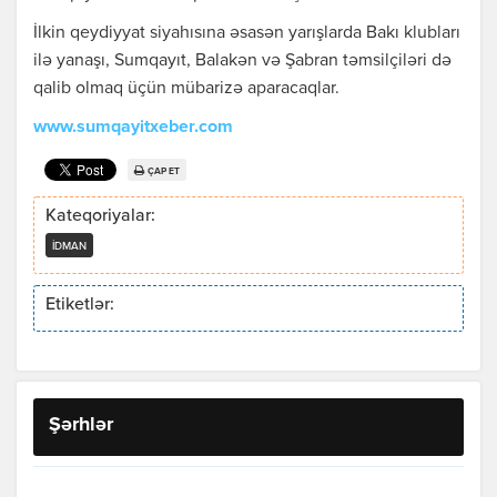
İlkin qeydiyyat siyahısına əsasən yarışlarda Bakı klubları
ilə yanaşı, Sumqayıt, Balakən və Şabran təmsilçiləri də
qalib olmaq üçün mübarizə aparacaqlar.
www.sumqayitxeber.com
ÇAP ET
Kateqoriyalar:
İDMAN
Etiketlər:
Şərhlər