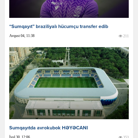
“Sumqayıt” braziliyalı hücumçu transfer edib
Avqust 04, 11:38
211
Sumqayıtda avrokubok HƏYƏCANI
İyul 30, 12:06
353