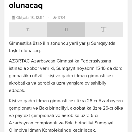
olunacaq
Oktyabr 18, 12:54
•
1784
Gimnastika üzrə ilin sonuncu yerli yarışı Sumqayıtda
təşkil olunacaq.
AZƏRTAC Azərbaycan Gimnastika Federasiyasına
istinadla xəbər verir ki, Sumqayıt noyabrın 15-16-da dörd
gimnastika növü – kişi və qadın idman gimnastikası,
akrobatika və aerobika üzrə yarışlara ev sahibliyi
edəcək.
Kişi və qadın idman gimnastikası üzrə 26-cı Azərbaycan
çempionatı və Bakı birinciliyi, akrobatika üzrə 26-cı ölkə
və paytaxt çempionatı və aerobika üzrə 5-ci
Azərbaycan çempionatı və Bakı birinciliyi Sumqayıt
Olimpiya İdman Kompleksində keçiriləcək.