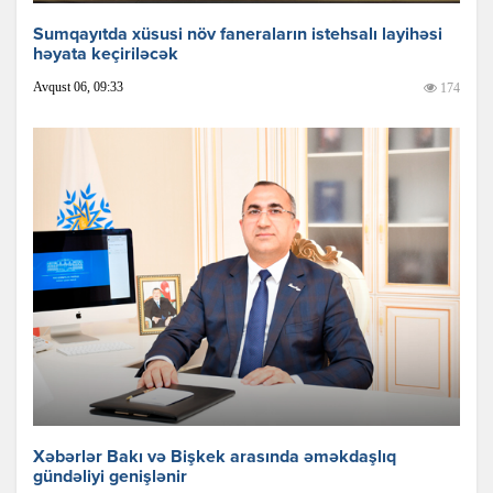
Sumqayıtda xüsusi növ faneraların istehsalı layihəsi
həyata keçiriləcək
Avqust 06, 09:33
174
Xəbərlər Bakı və Bişkek arasında əməkdaşlıq
gündəliyi genişlənir