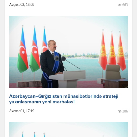
Avqust 03, 13:09
663
Azərbaycan–Qırğızıstan münasibətlərində strateji
yaxınlaşmanın yeni mərhələsi
Avqust 01, 17:19
306