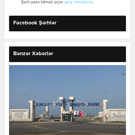
Şərh yaza bilmək üçün
giriş etməlisiniz
.
Facebook Şərhlər
Bənzər Xəbərlər