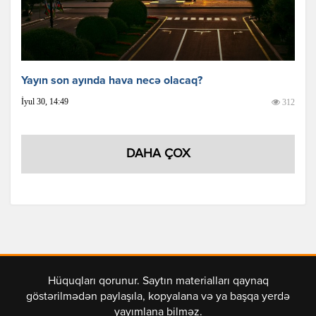
Yayın son ayında hava necə olacaq?
İyul 30, 14:49
312
DAHA ÇOX
Hüquqları qorunur. Saytın materialları qaynaq
göstərilmədən paylaşıla, kopyalana və ya başqa yerdə
yayımlana bilməz.