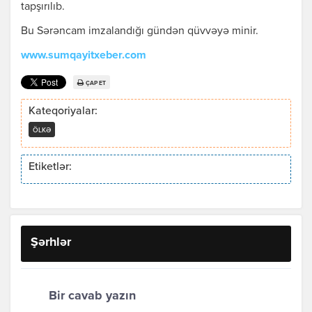
tapşırılıb.
Bu Sərəncam imzalandığı gündən qüvvəyə minir.
www.sumqayitxeber.com
ÇAP ET
Kateqoriyalar:
ÖLKƏ
Etiketlər:
Şərhlər
Bir cavab yazın