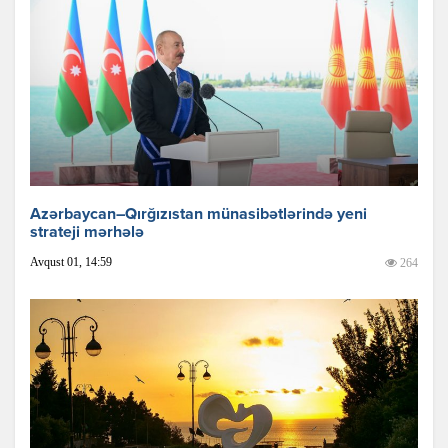
Azərbaycan–Qırğızıstan münasibətlərində yeni
strateji mərhələ
Avqust 01, 14:59
264