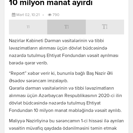
10 milyon manat ayırdı
Mart 02, 10:21
•
790
Nazirlər Kabineti Dərman vasitələrinin və tibbi
ləvazimatların alınması üçün dövlət büdcəsində
nəzərdə tutulmuş Ehtiyat Fondundan vəsait ayrılması
barədə qərar verib.
“Report” xəbər verir ki, bununla bağlı Baş Nazir Əli
Əsədov sərəncam imzalayıb.
Qərarla dərman vasitələrinin və tibbi ləvazimatların
alınması üçün Azərbaycan Respublikasının 2020-ci ilin
dövlət büdcəsində nəzərdə tutulmuş Ehtiyat
Fondundan 10 milyon manat məbləğində vəsait ayrılıb.
Maliyyə Nazirliyinə bu sərəncamın 1-ci hissəsi ilə ayrılan
vəsaitin müvafiq qaydada ödənilməsini təmin etmək