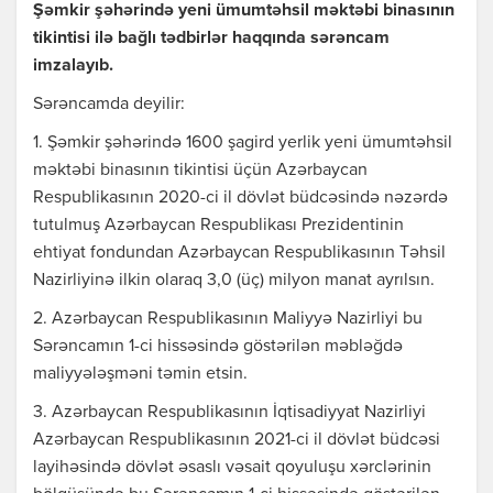
Şəmkir şəhərində yeni ümumtəhsil məktəbi binasının
tikintisi ilə bağlı tədbirlər haqqında sərəncam
imzalayıb.
Sərəncamda deyilir:
1. Şəmkir şəhərində 1600 şagird yerlik yeni ümumtəhsil
məktəbi binasının tikintisi üçün Azərbaycan
Respublikasının 2020-ci il dövlət büdcəsində nəzərdə
tutulmuş Azərbaycan Respublikası Prezidentinin
ehtiyat fondundan Azərbaycan Respublikasının Təhsil
Nazirliyinə ilkin olaraq 3,0 (üç) milyon manat ayrılsın.
2. Azərbaycan Respublikasının Maliyyə Nazirliyi bu
Sərəncamın 1-ci hissəsində göstərilən məbləğdə
maliyyələşməni təmin etsin.
3. Azərbaycan Respublikasının İqtisadiyyat Nazirliyi
Azərbaycan Respublikasının 2021-ci il dövlət büdcəsi
layihəsində dövlət əsaslı vəsait qoyuluşu xərclərinin