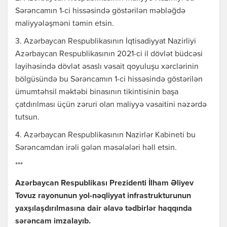
Sərəncamın 1-ci hissəsində göstərilən məbləğdə
maliyyələşməni təmin etsin.
3. Azərbaycan Respublikasının İqtisadiyyat Nazirliyi
Azərbaycan Respublikasının 2021-ci il dövlət büdcəsi
layihəsində dövlət əsaslı vəsait qoyuluşu xərclərinin
bölgüsündə bu Sərəncamın 1-ci hissəsində göstərilən
ümumtəhsil məktəbi binasının tikintisinin başa
çatdırılması üçün zəruri olan maliyyə vəsaitini nəzərdə
tutsun.
4. Azərbaycan Respublikasının Nazirlər Kabineti bu
Sərəncamdan irəli gələn məsələləri həll etsin.
***
Azərbaycan Respublikası Prezidenti İlham Əliyev
Tovuz rayonunun yol-nəqliyyat infrastrukturunun
yaxşılaşdırılmasına dair əlavə tədbirlər haqqında
sərəncam imzalayıb.