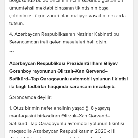
bölgüsündə bu Sərəncamın 1-ci hissəsində göstərilən
ümumtəhsil məktəbi binasının tikintisinin başa
çatdırılması üçün zəruri olan maliyyə vəsaitini nəzərdə
tutsun.
4. Azərbaycan Respublikasının Nazirlər Kabineti bu
Sərəncamdan irəli gələn məsələləri həll etsin.
***
Azərbaycan Respublikası Prezidenti İlham Əliyev
Goranboy rayonunun Əlirzalı–Xan Qərvənd–
Səfikürd–Tap Qaraqoyunlu avtomobil yolunun tikintisi
ilə bağlı tədbirlər haqqında sərəncam imzalayıb.
Sərəncamda deyilir:
1. Otuz bir min nəfər əhalinin yaşadığı 8 yaşayış
məntəqəsini birləşdirən Əlirzalı–Xan Qərvənd–
Səfikürd–Tap Qaraqoyunlu avtomobil yolunun tikintisi
məqsədilə Azərbaycan Respublikasının 2020-ci il