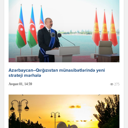
Azərbaycan–Qırğızıstan münasibətlərində yeni
strateji mərhələ
Avqust 01, 14:59
275