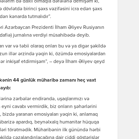
bələrim də daxil olmaqla dəfələrlə demişəm ki,
 dövlətdə birinci şəxs vəzifəsini icra edən şəxs
dən kənarda tutmalıdır”.
ləri Azərbaycan Prezidenti İlham Əliyev Rusiyanın
dafiə) jurnalına verdiyi müsahibədə deyib.
rı var və təbii olaraq onları bu və ya digər şəkildə
 uzun illər ərzində yəqin ki, özümdə emosiyalardan
ər inkişaf etdirmişəm”, – deyə İlham Əliyev qeyd
ölkənin 44 günlük müharibə zamanı heç vaxt
ayıb:
rinə zərbələr endirəndə, uşaqlarımızı və
 eyni cavabı vermirdik, biz onların şəhərlərini
bizdə yaranan emosiyaları yəqin ki, anlamaq
übarizə apardıq, beynəlxalq humanitar hüquqa
ləri törətmədik. Müharibənin ilk günündə hərbi
kildə cəzalandırılacağına dair ciddi göstərişlər