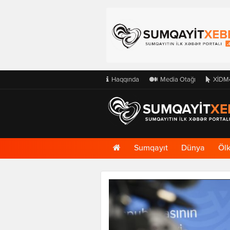
Haqqında
Media Otağı
XİDM
Ana
Sumqayıt
Dünya
Öl
Səhifə