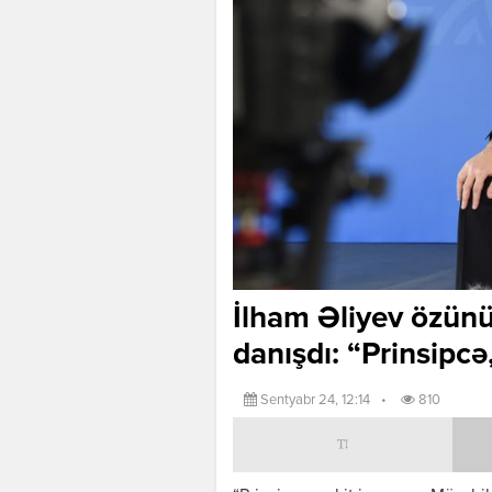
İlham Əliyev özünü
danışdı: “Prinsipcə
Sentyabr 24, 12:14
•
810