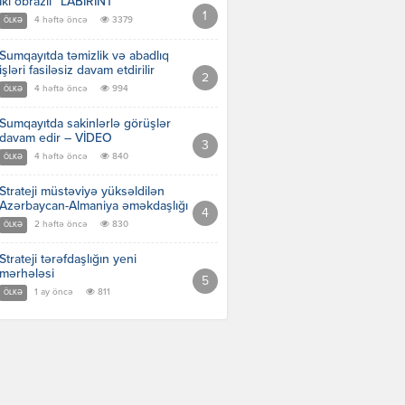
İki obrazlı “LABİRİNT”
4 həftə öncə
3379
ÖLKƏ
Sumqayıtda təmizlik və abadlıq
işləri fasiləsiz davam etdirilir
4 həftə öncə
994
ÖLKƏ
Sumqayıtda sakinlərlə görüşlər
davam edir – VİDEO
4 həftə öncə
840
ÖLKƏ
Strateji müstəviyə yüksəldilən
Azərbaycan-Almaniya əməkdaşlığı
2 həftə öncə
830
ÖLKƏ
Strateji tərəfdaşlığın yeni
mərhələsi
1 ay öncə
811
ÖLKƏ