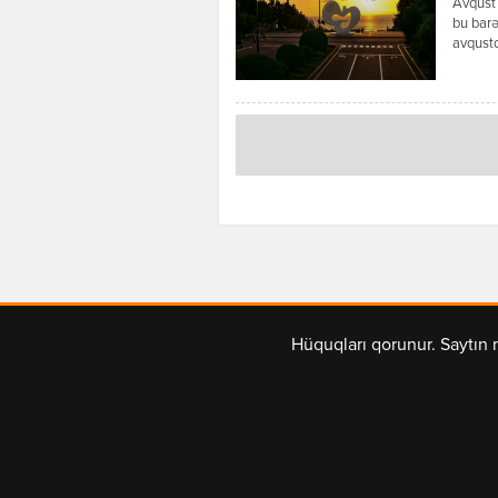
Avqust 
bu barə
avqustd
yerlərd
miqdarı
günləri
Hüquqları qorunur. Saytın 