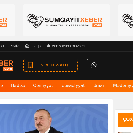
ƏTLƏRİMİZ
Əlaqə
Veb saytına əlavə et
EV ALQI-SATQI
kə
Hadisə
Cəmiyyət
İqtisadiyyat
İdman
Mədəniyy
ÇOX