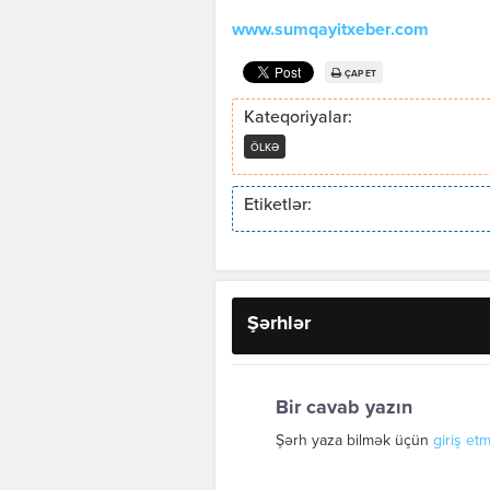
www.sumqayitxeber.com
ÇAP ET
Kateqoriyalar:
ÖLKƏ
Etiketlər:
Şərhlər
Bir cavab yazın
Şərh yaza bilmək üçün
giriş etm