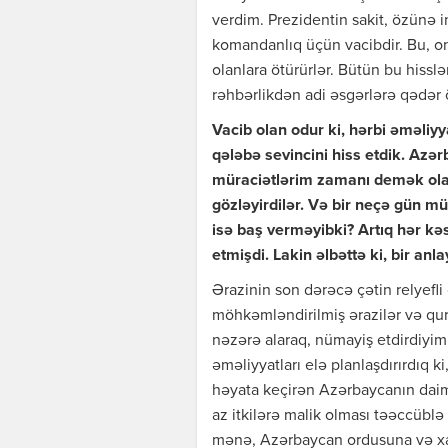
verdim. Prezidentin sakit, özünə 
komandanlıq üçün vacibdir. Bu, onl
olanlara ötürürlər. Bütün bu hisslə
rəhbərlikdən adi əsgərlərə qədər ö
Vacib olan odur ki, hərbi əməliy
qələbə sevincini hiss etdik. Azə
müraciətlərim zamanı demək ola
gözləyirdilər. Və bir neçə gün m
isə baş verməyibki? Artıq hər kə
etmişdi. Lakin əlbəttə ki, bir anl
Ərazinin son dərəcə çətin relyefl
möhkəmləndirilmiş ərazilər və qur
nəzərə alaraq, nümayiş etdirdiyimi
əməliyyatları elə planlaşdırırdıq 
həyata keçirən Azərbaycanın daima
az itkilərə malik olması təəccüblə 
mənə, Azərbaycan ordusuna və xal