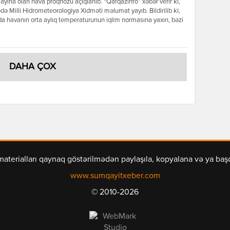
ayına olan hava proqnozu açıqlanıb. “Qafqazinfo” xəbər verir ki,
də Milli Hidrometeorologiya Xidməti məlumat yayıb. Bildirilib ki,
a havanın orta aylıq temperaturunun iqlim normasına yaxın, bəzi
ə isə bir qədər yüksək olacağı gözlənilir. Aylıq yağıntının
nın əsasən iqlim normasına yaxın olacağı ehtimal olunur. Ayın ilk
ndə ölkə ərazisində əksər rayonlarda əsasən yağmursuz hava […]
DAHA ÇOX
materialları qaynaq göstərilmədən paylaşıla, kopyalana və ya ba
www.sumqayitxeber.com
© 2010-2026