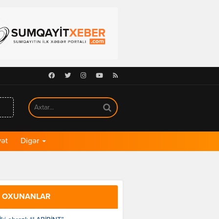
Facebook
Twitter
Instagram
Youtube
RSS
ət
Digər
 OXUNANLAR