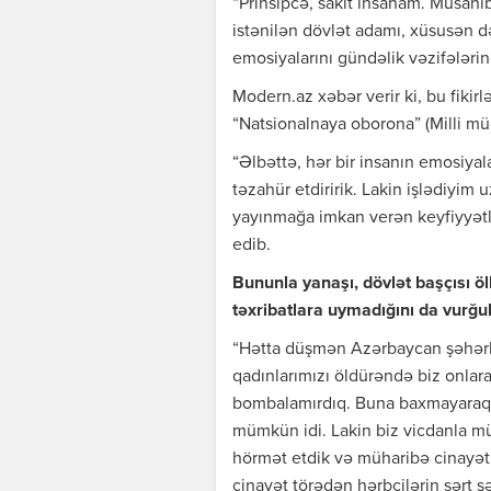
“Prinsipcə, sakit insanam. Müsahi
istənilən dövlət adamı, xüsusən də
emosiyalarını gündəlik vəzifələrin
Modern.az xəbər verir ki, bu fikir
“Natsionalnaya oborona” (Milli mü
“Əlbəttə, hər bir insanın emosiyala
təzahür etdiririk. Lakin işlədiyim
yayınmağa imkan verən keyfiyyətl
edib.
Bununla yanaşı, dövlət başçısı 
təxribatlara uymadığını da vurğul
“Hətta düşmən Azərbaycan şəhərlə
qadınlarımızı öldürəndə biz onlara
bombalamırdıq. Buna baxmayaraq, 
mümkün idi. Lakin biz vicdanla m
hörmət etdik və müharibə cinayət
cinayət törədən hərbçilərin sərt şə