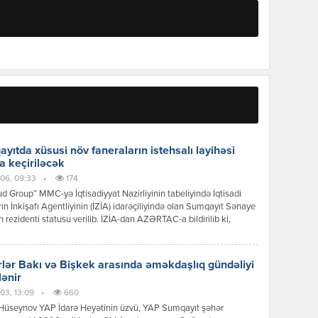
yıtda xüsusi növ faneraların istehsalı layihəsi
a keçiriləcək
06, 09:33
•
174
 Group” MMC-yə İqtisadiyyat Nazirliyinin tabeliyində İqtisadi
ın İnkişafı Agentliyinin (İZİA) idarəçiliyində olan Sumqayıt Sənaye
n rezidenti statusu verilib. İZİA-dan AZƏRTAC-a bildirilib ki,
siya dəyəri 8,2 milyon manat olan xüsusi növ faneraların istehsalı
i çərçivəsində 100-dən çox iş yerinin yaradılması nəzərdə tutulur.
lər Bakı və Bişkek arasında əməkdaşlıq gündəliyi
lənir
03, 13:09
•
660
Hüseynov YAP İdarə Heyətinin üzvü, YAP Sumqayıt şəhər