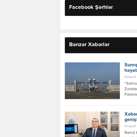
Facebook Şərhlər
Bənzər Xəbərlər
Sumqa
həyat
Avqust 
“Samvud
Zonalar
Parkını
investi
layihəs
Xəbər
geniş
Avqust 
Ramiz 