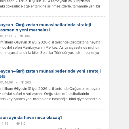
tının sədri 2026-cı il iyulun 31-i Azərbaycan və Qırğızıstan
akı çoxəsrlik əlaqələr tarixinə silinməz izlərlə, tamamilə yeni bir
 mərhələsinin başlanğıcı kimi əbədi olaraq həkk olundu.
can Respublikasının Prezidenti İlham Əliyevin Qırğız
ikasına reallaşdırdığı bu tarixi səfər sadəcə diplomatik protokol
aycan–Qırğızıstan münasibətlərində strateji
ının icrası deyildi; bu, ortaq köklərə, […]
laşmanın yeni mərhələsi
1, 17:19
•
306
nt İlham Əliyevin 31 iyul 2026-cı il tarixində Qırğızıstana həyata
yi dövlət səfəri Azərbaycanın Mərkəzi Asiya siyasətində mühüm
kimi qiymətləndirilə bilər. Son illər Türk dünyasında inteqrasiya
ərinin sürətlənməsi fonunda Bakı ilə Bişkek arasında
ətlər də yeni məzmun qazanır. Dövlət başçılarının görüşü zamanı
 mesajlar və əldə olunan razılaşmalar göstərir ki, iki ölkə siyasi
aycan–Qırğızıstan münasibətlərində yeni strateji
 […]
ələ
01, 14:59
•
263
nt İlham Əliyevin 31 iyul 2026-cı il tarixində Qırğızıstana həyata
yi dövlət səfəri Azərbaycan–Qırğızıstan münasibətlərinin
ında keyfiyyətcə yeni mərhələnin başlanğıcı kimi qiymətləndirilə
Səfər çərçivəsində keçirilən yüksək səviyyəli görüşlər, imzalanan
r, qəbul edilən qərarlar və verilən siyasi mesajlar göstərir ki,
r əməkdaşlığı ənənəvi dostluq münasibətlərindən strateji
 son ayında hava necə olacaq?
qlik səviyyəsinə yüksəltmək əzmindədir. Prezident İlham Əliyevin
 14:49
•
312
iqlik münasibətləri […]