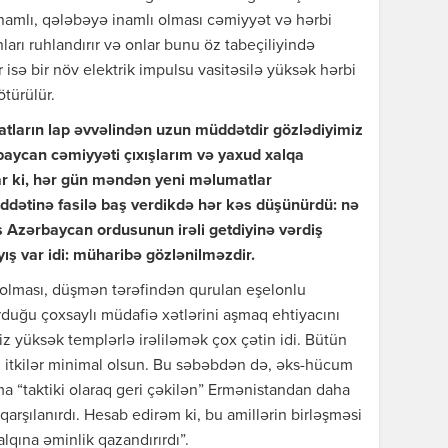
inamlı, qələbəyə inamlı olması cəmiyyət və hərbi
arı ruhlandırır və onlar bunu öz tabeçiliyində
r isə bir növ elektrik impulsu vasitəsilə yüksək hərbi
türülür.
yatların lap əvvəlindən uzun müddətdir gözlədiyimiz
rbaycan cəmiyyəti çıxışlarım və yaxud xalqa
r ki, hər gün məndən yeni məlumatlar
üddətinə fasilə baş verdikdə hər kəs düşünürdü: nə
s Azərbaycan ordusunun irəli getdiyinə vərdiş
ayış var idi: müharibə gözlənilməzdir.
i olması, düşmən tərəfindən qurulan eşelonlu
duğu çoxsaylı müdafiə xətlərini aşmaq ehtiyacını
z yüksək templərlə irəliləmək çox çətin idi. Bütün
ki, itkilər minimal olsun. Bu səbəbdən də, əks-hücum
 “taktiki olaraq geri çəkilən” Ermənistandan daha
qarşılanırdı. Hesab edirəm ki, bu amillərin birləşməsi
qına əminlik qazandırırdı”.