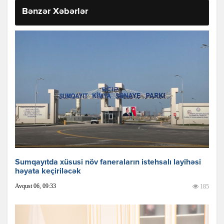
Bənzər Xəbərlər
Sumqayıtda xüsusi növ faneraların istehsalı layihəsi
həyata keçiriləcək
Avqust 06, 09:33
185