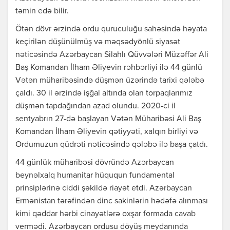
təmin edə bilir.
Ötən dövr ərzində ordu quruculuğu sahəsində həyata
keçirilən düşünülmüş və məqsədyönlü siyasət
nəticəsində Azərbaycan Silahlı Qüvvələri Müzəffər Ali
Baş Komandan İlham Əliyevin rəhbərliyi ilə 44 günlü
Vətən müharibəsində düşmən üzərində tarixi qələbə
çaldı. 30 il ərzində işğal altında olan torpaqlarımız
düşmən tapdağından azad olundu. 2020-ci il
sentyabrın 27-də başlayan Vətən Müharibəsi Ali Baş
Komandan İlham Əliyevin qətiyyəti, xalqın birliyi və
Ordumuzun qüdrəti nəticəsində qələbə ilə başa çatdı.
44 günlük müharibəsi dövründə Azərbaycan
beynəlxalq humanitar hüququn fundamental
prinsiplərinə ciddi şəkildə riayət etdi. Azərbaycan
Ermənistan tərəfindən dinc sakinlərin hədəfə alınması
kimi qəddar hərbi cinayətlərə oxşar formada cavab
vermədi. Azərbaycan ordusu döyüş meydanında