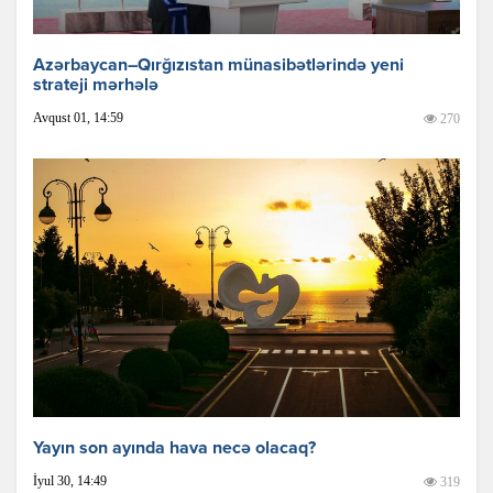
Azərbaycan–Qırğızıstan münasibətlərində yeni
strateji mərhələ
Avqust 01, 14:59
270
Yayın son ayında hava necə olacaq?
İyul 30, 14:49
319