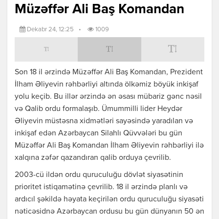
Müzəffər Ali Baş Komandan
Dekabr 24, 12:25
•
1009
Son 18 il ərzində Müzəffər Ali Baş Komandan, Prezident
İlham Əliyevin rəhbərliyi altında ölkəmiz böyük inkişaf
yolu keçib. Bu illər ərzində ən əsası mübariz gənc nəsil
və Qalib ordu formalaşıb. Ümummilli lider Heydər
Əliyevin müstəsna xidmətləri sayəsində yaradılan və
inkişaf edən Azərbaycan Silahlı Qüvvələri bu gün
Müzəffər Ali Baş Komandan İlham Əliyevin rəhbərliyi ilə
xalqına zəfər qazandıran qalib orduya çevrilib.
2003-cü ildən ordu quruculuğu dövlət siyasətinin
prioritet istiqamətinə çevrilib. 18 il ərzində planlı və
ardıcıl şəkildə həyata keçirilən ordu quruculuğu siyasəti
nəticəsidnə Azərbaycan ordusu bu gün dünyanın 50 ən