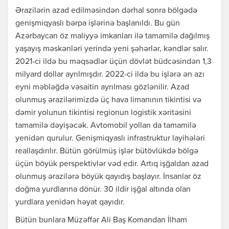
Ərazilərin azad edilməsindən dərhal sonra bölgədə
genişmiqyaslı bərpa işlərinə başlanıldı. Bu gün
Azərbaycan öz maliyyə imkanları ilə tamamilə dağılmış
yaşayış məskənləri yerində yeni şəhərlər, kəndlər salır.
2021-ci ildə bu məqsədlər üçün dövlət büdcəsindən 1,3
milyard dollar ayrılmışdır. 2022-ci ildə bu işlərə ən azı
eyni məbləğdə vəsaitin ayrılması gözlənilir. Azad
olunmuş ərazilərimizdə üç hava limanının tikintisi və
dəmir yolunun tikintisi regionun logistik xəritəsini
tamamilə dəyişəcək. Avtomobil yolları da tamamilə
yenidən qurulur. Genişmiqyaslı infrastruktur layihələri
reallaşdırılır. Bütün görülmüş işlər bütövlükdə bölgə
üçün böyük perspektivlər vəd edir. Artıq işğaldan azad
olunmuş ərazilərə böyük qayıdış başlayır. İnsanlar öz
doğma yurdlarına dönür. 30 ildir işğal altında olan
yurdlara yenidən həyat qayıdır.
Bütün bunlara Müzəffər Ali Baş Komandan İlham