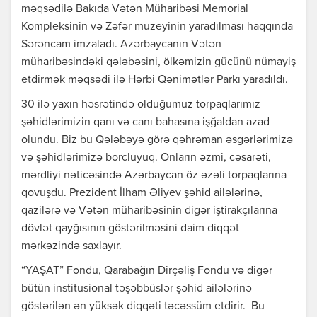
məqsədilə Bakıda Vətən Müharibəsi Memorial
Kompleksinin və Zəfər muzeyinin yaradılması haqqında
Sərəncam imzaladı. Azərbaycanın Vətən
müharibəsindəki qələbəsini, ölkəmizin gücünü nümayiş
etdirmək məqsədi ilə Hərbi Qənimətlər Parkı yaradıldı.
30 ilə yaxın həsrətində olduğumuz torpaqlarımız
şəhidlərimizin qanı və canı bahasına işğaldan azad
olundu. Biz bu Qələbəyə görə qəhrəman əsgərlərimizə
və şəhidlərimizə borcluyuq. Onların əzmi, cəsarəti,
mərdliyi nəticəsində Azərbaycan öz əzəli torpaqlarına
qovuşdu. Prezident İlham Əliyev şəhid ailələrinə,
qazilərə və Vətən müharibəsinin digər iştirakçılarına
dövlət qayğısının göstərilməsini daim diqqət
mərkəzində saxlayır.
“YAŞAT” Fondu, Qarabağın Dirçəliş Fondu və digər
bütün institusional təşəbbüslər şəhid ailələrinə
göstərilən ən yüksək diqqəti təcəssüm etdirir. Bu