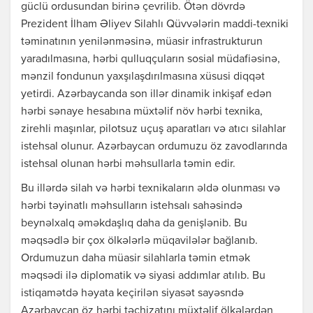
güclü ordusundan birinə çevrilib. Ötən dövrdə
Prezident İlham Əliyev Silahlı Qüvvələrin maddi-texniki
təminatının yenilənməsinə, müasir infrastrukturun
yaradılmasına, hərbi qulluqçuların sosial müdafiəsinə,
mənzil fondunun yaxşılaşdırılmasına xüsusi diqqət
yetirdi. Azərbaycanda son illər dinamik inkişaf edən
hərbi sənaye hesabına müxtəlif növ hərbi texnika,
zirehli maşınlar, pilotsuz uçuş aparatları və atıcı silahlar
istehsal olunur. Azərbaycan ordumuzu öz zavodlarında
istehsal olunan hərbi məhsullarla təmin edir.
Bu illərdə silah və hərbi texnikaların əldə olunması və
hərbi təyinatlı məhsulların istehsalı sahəsində
beynəlxalq əməkdaşlıq daha da genişlənib. Bu
məqsədlə bir çox ölkələrlə müqavilələr bağlanıb.
Ordumuzun daha müasir silahlarla təmin etmək
məqsədi ilə diplomatik və siyasi addımlar atılıb. Bu
istiqamətdə həyata keçirilən siyasət sayəsndə
Azərbaycan öz hərbi təchizatını müxtəlif ölkələrdən