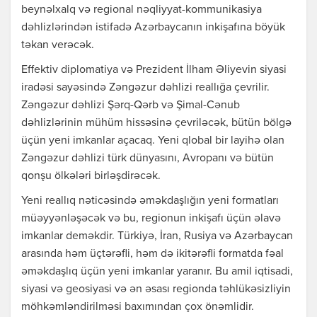
beynəlxalq və regional nəqliyyat-kommunikasiya
dəhlizlərindən istifadə Azərbaycanın inkişafına böyük
təkan verəcək.
Effektiv diplomatiya və Prezident İlham Əliyevin siyasi
iradəsi sayəsində Zəngəzur dəhlizi reallığa çevrilir.
Zəngəzur dəhlizi Şərq-Qərb və Şimal-Cənub
dəhlizlərinin mühüm hissəsinə çevriləcək, bütün bölgə
üçün yeni imkanlar açacaq. Yeni qlobal bir layihə olan
Zəngəzur dəhlizi türk dünyasını, Avropanı və bütün
qonşu ölkələri birləşdirəcək.
Yeni reallıq nəticəsində əməkdaşlığın yeni formatları
müəyyənləşəcək və bu, regionun inkişafı üçün əlavə
imkanlar deməkdir. Türkiyə, İran, Rusiya və Azərbaycan
arasında həm üçtərəfli, həm də ikitərəfli formatda fəal
əməkdaşlıq üçün yeni imkanlar yaranır. Bu amil iqtisadi,
siyasi və geosiyasi və ən əsası regionda təhlükəsizliyin
möhkəmləndirilməsi baxımından çox önəmlidir.