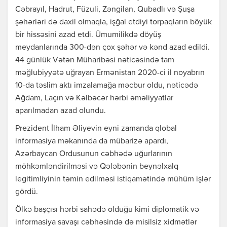
Cəbrayıl, Hadrut, Füzuli, Zəngilan, Qubadlı və Şuşa
şəhərləri də daxil olmaqla, işğal etdiyi torpaqların böyük
bir hissəsini azad etdi. Ümumilikdə döyüş
meydanlarında 300-dən çox şəhər və kənd azad edildi.
44 günlük Vətən Müharibəsi nəticəsində tam
məğlubiyyətə uğrayan Ermənistan 2020-ci il noyabrın
10-da təslim aktı imzalamağa məcbur oldu, nəticədə
Ağdam, Laçın və Kəlbəcər hərbi əməliyyatlar
aparılmadan azad olundu.
Prezident İlham Əliyevin eyni zamanda qlobal
informasiya məkanında da mübarizə apardı,
Azərbaycan Ordusunun cəbhədə uğurlarının
möhkəmləndirilməsi və Qələbənin beynəlxalq
legitimliyinin təmin edilməsi istiqamətində mühüm işlər
gördü.
Ölkə başçısı hərbi sahədə olduğu kimi diplomatik və
informasiya savaşı cəbhəsində də misilsiz xidmətlər