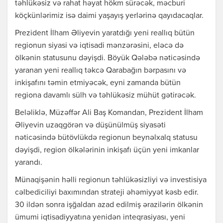
təhlükəsiz və rahat həyat hökm sürəcək, məcburi
köçkünlərimiz isə daimi yaşayış yerlərinə qayıdacaqlar.
Prezident İlham Əliyevin yaratdığı yeni reallıq bütün
regionun siyasi və iqtisadi mənzərəsini, eləcə də
ölkənin statusunu dəyişdi. Böyük Qələbə nəticəsində
yaranan yeni reallıq təkcə Qarabağın bərpasını və
inkişafını təmin etmiyəcək, eyni zamanda bütün
regiona davamlı sülh və təhlükəsiz mühüt gətirəcək.
Beləliklə, Müzəffər Ali Baş Komandan, Prezident İlham
Əliyevin uzaqgörən və düşünülmüş siyasəti
nəticəsində bütövlükdə regionun beynəlxalq statusu
dəyişdi, region ölkələrinin inkişafı üçün yeni imkanlar
yarandı.
Münaqişənin həlli regionun təhlükəsizliyi və investisiya
cəlbediciliyi baxımından strateji əhəmiyyət kəsb edir.
30 ildən sonra işğaldan azad edilmiş ərazilərin ölkənin
ümumi iqtisadiyyatına yenidən inteqrasiyası, yeni