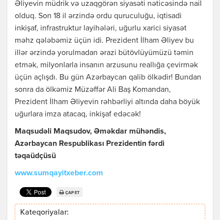
Əliyevin müdrik və uzaqgörən siyasəti nəticəsində nail
olduq. Son 18 il ərzində ordu quruculuğu, iqtisadi
inkişaf, infrastruktur layihələri, uğurlu xarici siyasət
məhz qələbəmiz üçün idi. Prezident İlham Əliyev bu
illər ərzində yorulmadan ərazi bütövlüyümüzü təmin
etmək, milyonlarla insanın arzusunu reallığa çevirmək
üçün açlışdı. Bu gün Azərbaycan qalib ölkədir! Bundan
sonra da ölkəmiz Müzəffər Ali Baş Komandan,
Prezident İlham Əliyevin rəhbərliyi altında daha böyük
uğurlara imza atacaq, inkişaf edəcək!
Maqsudəli Maqsudov, Əməkdar mühəndis,
Azərbaycan Respublikası Prezidentin fərdi
təqaüdçüsü
www.sumqayitxeber.com
ÇAP ET
Kateqoriyalar: