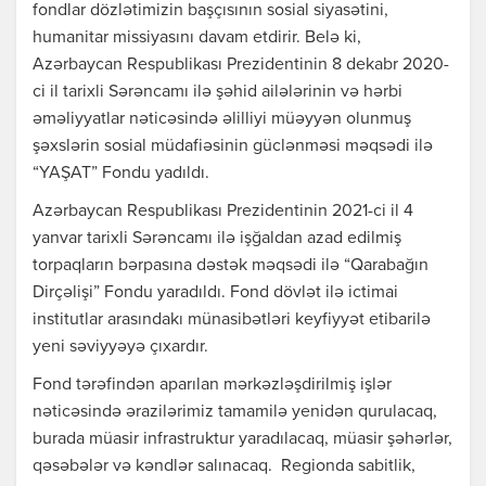
fondlar dözlətimizin başçısının sosial siyasətini,
humanitar missiyasını davam etdirir. Belə ki,
Azərbaycan Respublikası Prezidentinin 8 dekabr 2020-
ci il tarixli Sərəncamı ilə şəhid ailələrinin və hərbi
əməliyyatlar nəticəsində əlilliyi müəyyən olunmuş
şəxslərin sosial müdafiəsinin güclənməsi məqsədi ilə
“YAŞAT” Fondu yadıldı.
Azərbaycan Respublikası Prezidentinin 2021-ci il 4
yanvar tarixli Sərəncamı ilə işğaldan azad edilmiş
torpaqların bərpasına dəstək məqsədi ilə “Qarabağın
Dirçəlişi” Fondu yaradıldı. Fond dövlət ilə ictimai
institutlar arasındakı münasibətləri keyfiyyət etibarilə
yeni səviyyəyə çıxardır.
Fond tərəfindən aparılan mərkəzləşdirilmiş işlər
nəticəsində ərazilərimiz tamamilə yenidən qurulacaq,
burada müasir infrastruktur yaradılacaq, müasir şəhərlər,
qəsəbələr və kəndlər salınacaq. Regionda sabitlik,