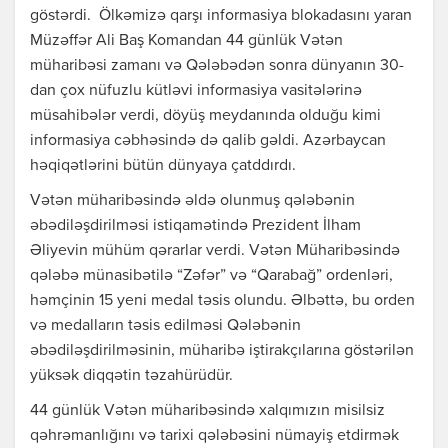
göstərdi. Ölkəmizə qarşı informasiya blokadasını yaran
Müzəffər Ali Baş Komandan 44 günlük Vətən
müharibəsi zamanı və Qələbədən sonra dünyanın 30-
dan çox nüfuzlu kütləvi informasiya vasitələrinə
müsahibələr verdi, döyüş meydanında olduğu kimi
informasiya cəbhəsində də qalib gəldi. Azərbaycan
həqiqətlərini bütün dünyaya çatddırdı.
Vətən müharibəsində əldə olunmuş qələbənin
əbədiləşdirilməsi istiqamətində Prezident İlham
Əliyevin mühüm qərarlar verdi. Vətən Müharibəsində
qələbə münasibətilə “Zəfər” və “Qarabağ” ordenləri,
həmçinin 15 yeni medal təsis olundu. Əlbəttə, bu orden
və medalların təsis edilməsi Qələbənin
əbədiləşdirilməsinin, müharibə iştirakçılarına göstərilən
yüksək diqqətin təzahürüdür.
44 günlük Vətən müharibəsində xalqımızın misilsiz
qəhrəmanlığını və tarixi qələbəsini nümayiş etdirmək