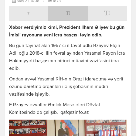
May 21, 14:08
•
1873
Xəbər verdiyimiz kimi, Prezident İlham Əliyev bu gün
İmişli rayonuna yeni icra başçısı təyin edib.
Bu gün təyinat alan 1967-ci il təvəllüdlü Rzayev Elçin
Adil oğlu 2018-ci ilin fevral ayından Yasamal Rayon İcra
Hakimiyyəti başçısının birinci müavini vəzifəsini icra
edib.
Ondan əvvəl Yasamal RİH-nin Ərazi idarəetmə və yerli
özünüidaretmə orqanları ilə iş şöbəsinin müdiri
vəzifəsində işləyib.
E.Rzayev əvvəllər Əmlak Məsələləri Dövlət
Komitəsində də çalışıb. qafqazinfo.az