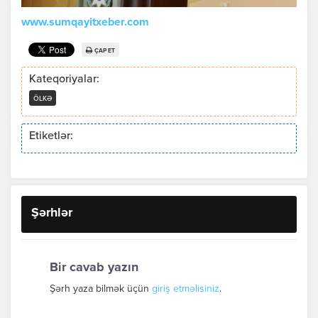
www.sumqayitxeber.com
ÇAP ET
Kateqoriyalar:
ÖLKƏ
Etiketlər:
Şərhlər
Bir cavab yazın
Şərh yaza bilmək üçün
giriş etməlisiniz
.