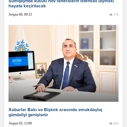
Sumqayıtda xüsusi növ faneraların istehsalı layihəsi
həyata keçiriləcək
Avqust 06, 09:33
174
Xəbərlər Bakı və Bişkek arasında əməkdaşlıq
gündəliyi genişlənir
Avqust 03, 13:09
663