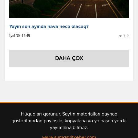
Yayın son ayında hava necə olacaq?
İyul 30, 14:49
312
DAHA ÇOX
Hüquqları qorunur. Saytın materialları qaynaq
göstərilmədən paylaşıla, kopyalana və ya başqa yerdə
yayımlana bilməz.
www.sumqayitxeber.com