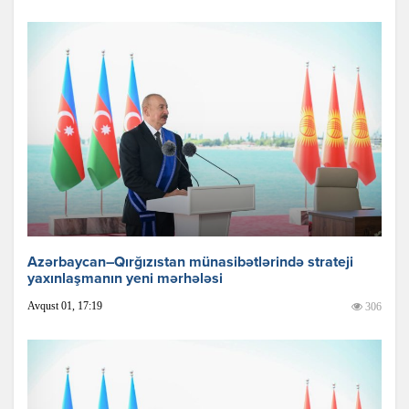
Azərbaycan–Qırğızıstan münasibətlərində strateji
yaxınlaşmanın yeni mərhələsi
Avqust 01, 17:19
306