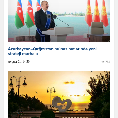
Azərbaycan–Qırğızıstan münasibətlərində yeni
strateji mərhələ
Avqust 01, 14:59
264