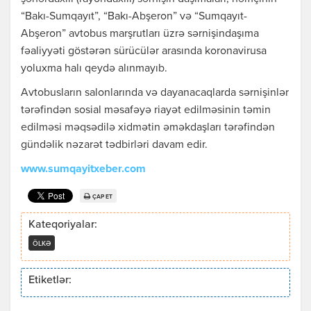
“Bakı-Sumqayıt”, “Bakı-Abşeron” və “Sumqayıt-
Abşeron” avtobus marşrutları üzrə sərnişindaşıma
fəaliyyəti göstərən sürücülər arasında koronavirusa
yoluxma halı qeydə alınmayıb.
Avtobusların salonlarında və dayanacaqlarda sərnişinlər
tərəfindən sosial məsafəyə riayət edilməsinin təmin
edilməsi məqsədilə xidmətin əməkdaşları tərəfindən
gündəlik nəzarət tədbirləri davam edir.
www.sumqayitxeber.com
ÇAP ET
Kateqoriyalar:
ÖLKƏ
Etiketlər: