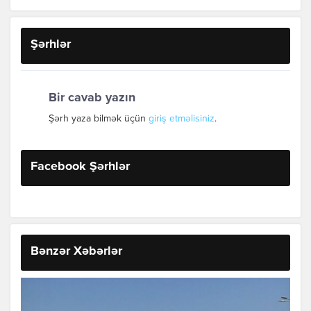
Şərhlər
Bir cavab yazın
Şərh yaza bilmək üçün
giriş etməlisiniz
.
Facebook Şərhlər
Bənzər Xəbərlər