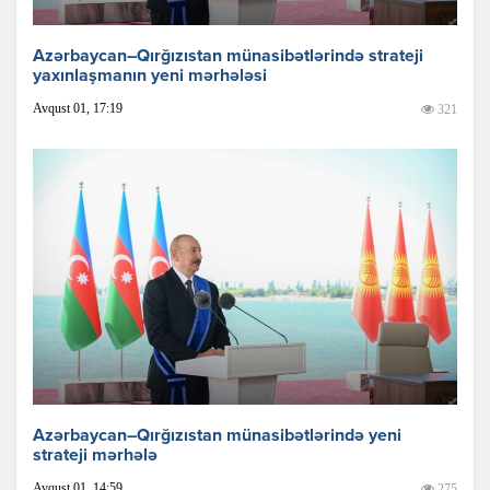
Azərbaycan–Qırğızıstan münasibətlərində strateji
yaxınlaşmanın yeni mərhələsi
Avqust 01, 17:19
321
Azərbaycan–Qırğızıstan münasibətlərində yeni
strateji mərhələ
Avqust 01, 14:59
275