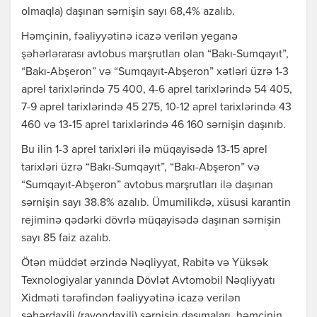
olmaqla) daşınan sərnişin sayı 68,4% azalıb.
Həmçinin, fəaliyyətinə icazə verilən yeganə
şəhərlərarası avtobus marşrutları olan “Bakı-Sumqayıt”,
“Bakı-Abşeron” və “Sumqayıt-Abşeron” xətləri üzrə 1-3
aprel tarixlərində 75 400, 4-6 aprel tarixlərində 54 405,
7-9 aprel tarixlərində 45 275, 10-12 aprel tarixlərində 43
460 və 13-15 aprel tarixlərində 46 160 sərnişin daşınıb.
Bu ilin 1-3 aprel tarixləri ilə müqayisədə 13-15 aprel
tarixləri üzrə “Bakı-Sumqayıt”, “Bakı-Abşeron” və
“Sumqayıt-Abşeron” avtobus marşrutları ilə daşınan
sərnişin sayı 38.8% azalıb. Ümumilikdə, xüsusi karantin
rejiminə qədərki dövrlə müqayisədə daşınan sərnişin
sayı 85 faiz azalıb.
Ötən müddət ərzində Nəqliyyat, Rabitə və Yüksək
Texnologiyalar yanında Dövlət Avtomobil Nəqliyyatı
Xidməti tərəfindən fəaliyyətinə icazə verilən
şəhərdaxili (rayondaxili) sərnişin daşımaları, həmçinin