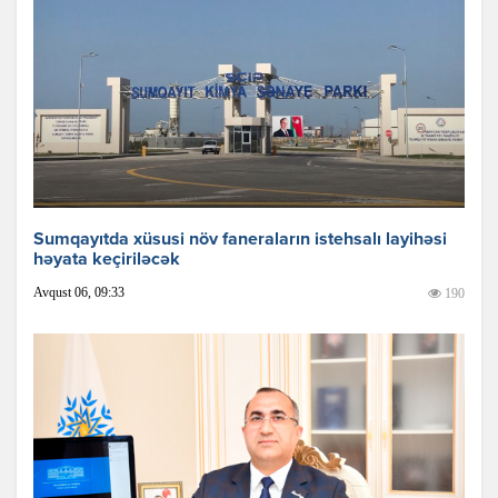
Sumqayıtda xüsusi növ faneraların istehsalı layihəsi
həyata keçiriləcək
Avqust 06, 09:33
190