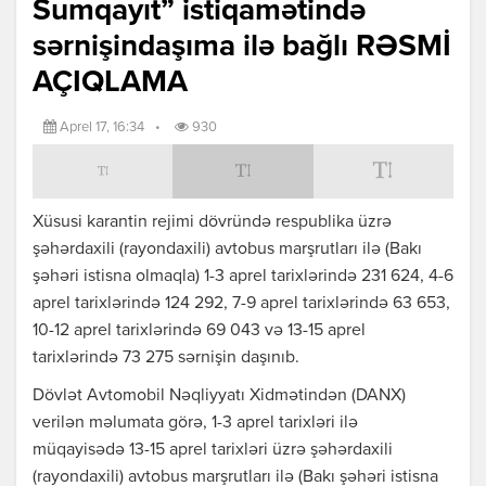
Sumqayıt” istiqamətində
sərnişindaşıma ilə bağlı RƏSMİ
AÇIQLAMA
Aprel 17, 16:34
•
930
Xüsusi karantin rejimi dövründə respublika üzrə
şəhərdaxili (rayondaxili) avtobus marşrutları ilə (Bakı
şəhəri istisna olmaqla) 1-3 aprel tarixlərində 231 624, 4-6
aprel tarixlərində 124 292, 7-9 aprel tarixlərində 63 653,
10-12 aprel tarixlərində 69 043 və 13-15 aprel
tarixlərində 73 275 sərnişin daşınıb.
Dövlət Avtomobil Nəqliyyatı Xidmətindən (DANX)
verilən məlumata görə, 1-3 aprel tarixləri ilə
müqayisədə 13-15 aprel tarixləri üzrə şəhərdaxili
(rayondaxili) avtobus marşrutları ilə (Bakı şəhəri istisna