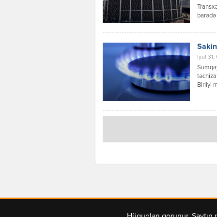
Transxə
barədə 
məlumat
həmçini
Sakin
İyul 31,
Sumqayı
təchiza
Birliyi 
başa çat
cu məhə
Hüquqları qorunur. Saytın 