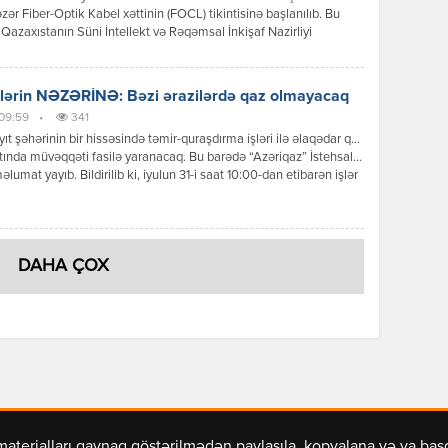
zər Fiber-Optik Kabel xəttinin (FOCL) tikintisinə başlanılıb. Bu
Qazaxıstanın Süni İntellekt və Rəqəmsal İnkişaf Nazirliyi
 yayıb. “Əvvəllər Çindən Kurık limanına çatdırılmış optik kabel,
n ümumi çəkisi 600 ton olan üç iri kabel səbəti xüsusi logistika
gəmisinə yüklənərək Bakıya gətirilib. Hazırda bu daşıma səbətləri tam […]
lərin NƏZƏRİNƏ: Bəzi ərazilərdə qaz olmayacaq
 09:59
•
341
t şəhərinin bir hissəsində təmir-quraşdırma işləri ilə əlaqədar qaz
tında müvəqqəti fasilə yaranacaq. Bu barədə “Azəriqaz” İstehsalat
məlumat yayıb. Bildirilib ki, iyulun 31-i saat 10:00-dan etibarən işlər
anadək şəhərin 1, 2, 3, 4, 5, 7, 8, 12, 15, 16, 17, 18, 19, 20, 21 və 29-
llələrinin, 5 və 6-cı mikrorayonlarının, İnşaatçılar qəsəbəsinin, […]
DAHA ÇOX
materialları qaynaq göstərilmədən paylaşıla, kopyalana və ya ba