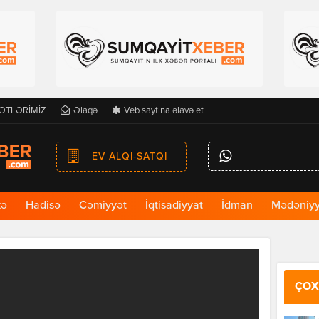
ƏTLƏRİMİZ
Əlaqə
Veb saytına əlavə et
EV ALQI-SATQI
kə
Hadisə
Cəmiyyət
İqtisadiyyat
İdman
Mədəniyy
ÇOX