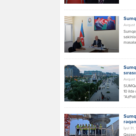
olduğun
şəhərlə
əlavə m
Sumqa
Avqust 
Sumqayı
sakinlə
məsələl
olunma
ərazisi
məsul ə
rəhbərl
Sumqa
sıras
Avqust 
SUMQA
10 ildə
“AzPoli
məxsusd
nümayiş
yaşayış
Sumqa
paytaxt
rəqəm
İyul 31,
Qazaxıs