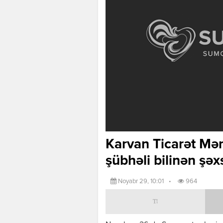
Karvan Ticarət Mə
şübhəli bilinən şəx
Noyabr 29, 10:01
•
964