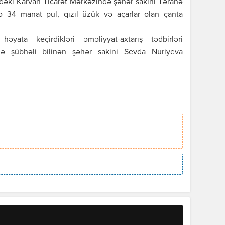
dəki Karvan Ticarət Mərkəzində şəhər sakini Təranə
34 manat pul, qızıl üzük və açarlar olan çanta
əyata keçirdikləri əməliyyat-axtarış tədbirləri
də şübhəli bilinən şəhər sakini Sevda Nuriyeva