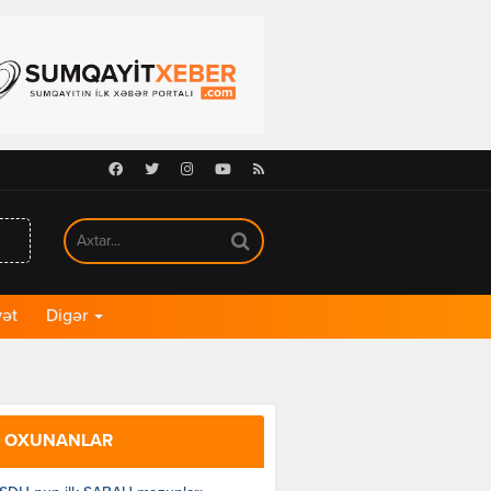
Facebook
Twitter
Instagram
Youtube
RSS
ət
Digər
 OXUNANLAR