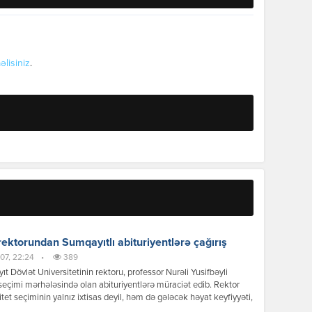
əlisiniz
.
ektorundan Sumqayıtlı abituriyentlərə çağırış
07, 22:24
•
389
t Dövlət Universitetinin rektoru, professor Nurəli Yusifbəyli
 seçimi mərhələsində olan abituriyentlərə müraciət edib. Rektor
itet seçiminin yalnız ixtisas deyil, həm də gələcək həyat keyfiyyəti,
səmərəli idarə olunması və sağlamlıq baxımından strateji qərar