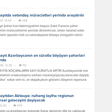
u vurğulayıb. O, xüsusilə Sumqayıtda yaşayan və hər gün digər
rə təhsil almaq üçün gedib-gələn gənclərin üzləşdiyi vaxt itkisi,
aliyyə […]
yıtda vətəndaş müraciətləri yerində araşdırılır
07, 14:04
•
299
t Şəhər İcra Hakimiyyətinin başçısı Zakir Fərəcov şəhər
rinin müraciətlərinin yerində dinlənilməsi, onları narahat edən
ərin operativ həlli və vətəndaşlarla birbaşa ünsiyyətin təmin
sı məqsədilə növbəti səyyar qəbulunu şəhərin 9-cu mikrorayon
ndə keçirib. Səyyar qəbulda Sumqayıt Şəhər İcra Hakimiyyətinin
məkdaşları, aidiyyəti idarə, müəssisə və xidmət sahələrinin
əri iştirak ediblər. Qəbul zamanı sakinlər şəhər təsərrüfatı, […]
yıt Azərbaycanın ən sürətlə böyüyən şəhərləri
ında
05, 12:38
•
110
YITA KÖÇƏNLƏRİN SAYI SÜRƏTLƏ ARTIR Azərbaycanda son
 əhalinin məskunlaşma xəritəsi nəzərəçarpacaq dərəcədə dəyişib.
tika” xəbər verir ki, ən diqqətçəkən göstərici Abşeron rayonuna
ur. Rayonun əhalisi 114 % artaraq ölkə üzrə ən yüksək göstəricini
 etdirib. Bu artımın əsas səbəbləri Bakının genişlənməsi, yeni
 komplekslərinin tikilməsi, nəqliyyat imkanlarının yaxşılaşması və
yıtdan Aktauya: nəhəng layihə regionun
da mənzil qiymətlərinin yüksək […]
sal gələcəyini dəyişəcək
 12:00
•
479
tan və Azərbaycan arasında Xəzər dənizinin dibi ilə çəkiləcək