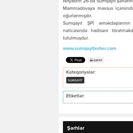
Noyabrın 26-da Sumqayıt şəhərin
Məmmədovaya məxsus içərsində 
oğurlanmışdır.
Sumqayıt ŞPİ əməkdaşlarının h
nəticəsində hadisəni törətmək
tutulmuşdur.
www.sumqayitxeber.com
ÇAP ET
Kateqoriyalar:
SUMQAYIT
Etiketlər:
Şərhlər