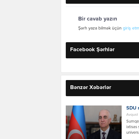
Bir cavab yazın
Şərh yaza bilmək üçün
giriş etm
Facebook Şərhlər
Bənzər Xəbərlər
SDU r
Avqust 
Sumqayı
ixtisas
univers
vaxtın 