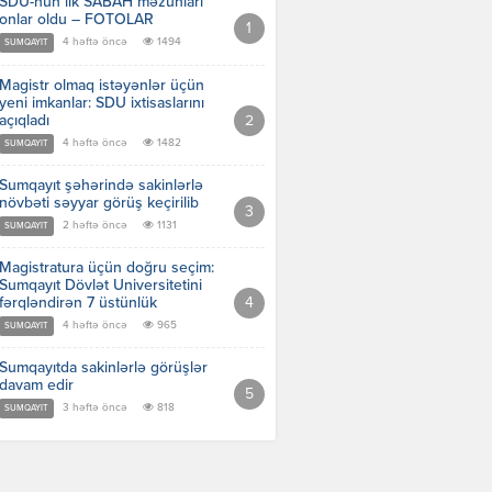
SDU-nun ilk SABAH məzunları
onlar oldu – FOTOLAR
4 həftə öncə
1494
SUMQAYIT
Magistr olmaq istəyənlər üçün
yeni imkanlar: SDU ixtisaslarını
açıqladı
4 həftə öncə
1482
SUMQAYIT
Sumqayıt şəhərində sakinlərlə
növbəti səyyar görüş keçirilib
2 həftə öncə
1131
SUMQAYIT
Magistratura üçün doğru seçim:
Sumqayıt Dövlət Universitetini
fərqləndirən 7 üstünlük
4 həftə öncə
965
SUMQAYIT
Sumqayıtda sakinlərlə görüşlər
davam edir
3 həftə öncə
818
SUMQAYIT