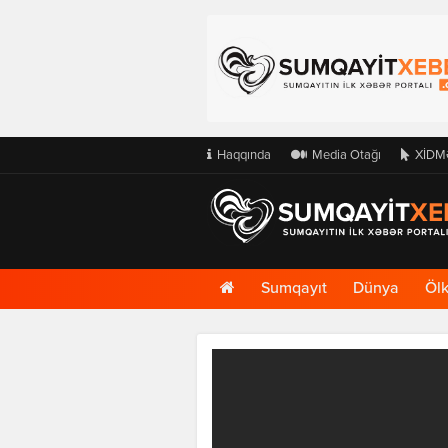
Haqqında
Media Otağı
XİDM
Ana
Sumqayıt
Dünya
Öl
Səhifə