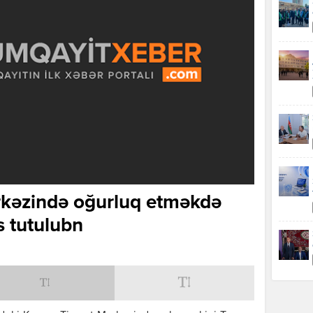
rkəzində oğurluq etməkdə
s tutulubn