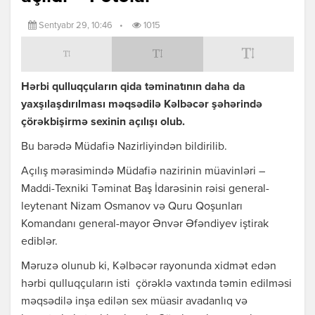
Sentyabr 29, 10:46
•
1015
Hərbi qulluqçuların qida təminatının daha da
yaxşılaşdırılması məqsədilə Kəlbəcər şəhərində
çörəkbişirmə sexinin açılışı olub.
Bu barədə Müdafiə Nazirliyindən bildirilib.
Açılış mərasimində Müdafiə nazirinin müavinləri –
Maddi-Texniki Təminat Baş İdarəsinin rəisi general-
leytenant Nizam Osmanov və Quru Qoşunları
Komandanı general-mayor Ənvər Əfəndiyev iştirak
ediblər.
Məruzə olunub ki, Kəlbəcər rayonunda xidmət edən
hərbi qulluqçuların isti çörəklə vaxtında təmin edilməsi
məqsədilə inşa edilən sex müasir avadanlıq və