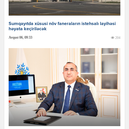
Sumqayıtda xüsusi növ faneraların istehsalı layihəsi
həyata keçiriləcək
Avqust 06, 09:33
204