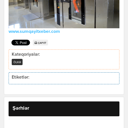
www.sumqayitxeber.com
ÇAP ET
Kateqoriyalar:
ÖLKƏ
Etiketlər:
Şərhlər