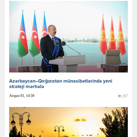
Azərbaycan–Qırğızıstan münasibətlərində yeni
strateji mərhələ
Avqust 01, 14:59
287