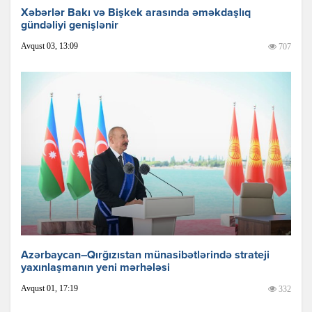
Xəbərlər Bakı və Bişkek arasında əməkdaşlıq
gündəliyi genişlənir
Avqust 03, 13:09
707
Azərbaycan–Qırğızıstan münasibətlərində strateji
yaxınlaşmanın yeni mərhələsi
Avqust 01, 17:19
332