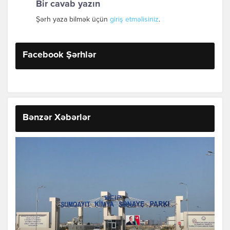
Bir cavab yazın
Şərh yaza bilmək üçün
giriş etməlisiniz
.
Facebook Şərhlər
Bənzər Xəbərlər