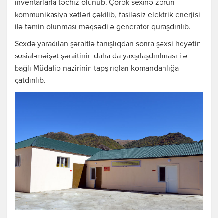
inventarlarla təchiz olunub. Çörək sexinə zəruri
kommunikasiya xətləri çəkilib, fasiləsiz elektrik enerjisi
ilə təmin olunması məqsədilə generator quraşdırılıb.
Sexdə yaradılan şəraitlə tanışlıqdan sonra şəxsi heyətin
sosial-məişət şəraitinin daha da yaxşılaşdırılması ilə
bağlı Müdafiə nazirinin tapşırıqları komandanlığa
çatdırılıb.